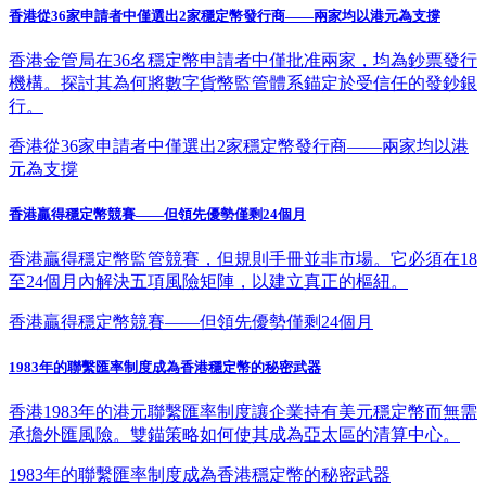
香港從36家申請者中僅選出2家穩定幣發行商——兩家均以港元為支撐
香港金管局在36名穩定幣申請者中僅批准兩家，均為鈔票發行
機構。探討其為何將數字貨幣監管體系錨定於受信任的發鈔銀
行。
香港從36家申請者中僅選出2家穩定幣發行商——兩家均以港
元為支撐
香港贏得穩定幣競賽——但領先優勢僅剩24個月
香港贏得穩定幣監管競賽，但規則手冊並非市場。它必須在18
至24個月內解決五項風險矩陣，以建立真正的樞紐。
香港贏得穩定幣競賽——但領先優勢僅剩24個月
1983年的聯繫匯率制度成為香港穩定幣的秘密武器
香港1983年的港元聯繫匯率制度讓企業持有美元穩定幣而無需
承擔外匯風險。雙錨策略如何使其成為亞太區的清算中心。
1983年的聯繫匯率制度成為香港穩定幣的秘密武器