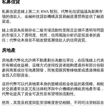
私募信貸
私募信貸是鏈上第二大 RWA 類別。代幣化信貸協議為新興市
場的借款人、金融科技貸款機構及貿易融資運營商提供了融資
渠道。
鏈上借貸為長期存在二級市場流動性受限且定價不透明等問題
的市場注入了透明度。然而，信用風險分析仍是投資者的責
任；代幣化本身並不能改變底層借款人的信用資質。
房地產
房地產代幣化允許將不動產劃分為數位單位，在區塊鏈上代表
所有權或收益權。這種方式使得投資者能夠透過持有部分份額
參與商業或住宅地產開發，而無需購買整棟物業或透過傳統基
金投入巨額資金。
這些代幣可以代表物業本身的股權或租金收益的索償權。相較
於交易通常涉及冗長法律程序與中介機構的傳統房地產市場，
代幣化提高了資金可及性並有望增加流動性。
然而，其普及程度與監管清晰度密切相關。不同司法管轄區在