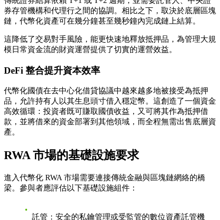
傳統證券結算依賴 T+1 或 T+2 週期，並需要託管人、中央證
券存管機構和代理行之間的協調。相比之下，取決於底層區塊
鏈，代幣化資產可在幾分鐘甚至幾秒鐘內完成鏈上結算。
這降低了交易對手風險，能更快速地釋放抵押品，為管理大規
模日常資金流的財資運營提供了切實的運營效益。
DeFi 整合提升資本效率
代幣化國債在去中心化借貸協議中越來越多地被接受為抵押
品，允許持有人以其生息頭寸借入穩定幣。這創造了一個資金
高效循環：投資者既可賺取國債收益，又可將其作為抵押借
款，並將借來的資金部署到其他領域，而全程無需出售底層資
產。
RWA 市場的基礎設施要求
進入代幣化 RWA 市場需要連接傳統金融與區塊鏈網絡的橋
梁。參與者應評估以下基礎設施組件：
託管：安全的私鑰管理或受監管的數位資產託管機