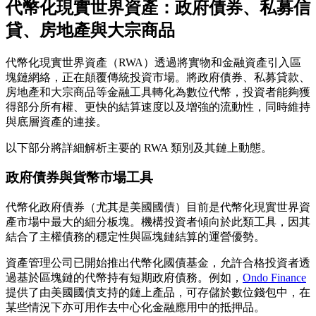
代幣化現實世界資產：政府債券、私募信
貸、房地產與大宗商品
代幣化現實世界資產（RWA）透過將實物和金融資產引入區
塊鏈網絡，正在顛覆傳統投資市場。將政府債券、私募貸款、
房地產和大宗商品等金融工具轉化為數位代幣，投資者能夠獲
得部分所有權、更快的結算速度以及增強的流動性，同時維持
與底層資產的連接。
以下部分將詳細解析主要的 RWA 類別及其鏈上動態。
政府債券與貨幣市場工具
代幣化政府債券（尤其是美國國債）目前是代幣化現實世界資
產市場中最大的細分板塊。機構投資者傾向於此類工具，因其
結合了主權債務的穩定性與區塊鏈結算的運營優勢。
資產管理公司已開始推出代幣化國債基金，允許合格投資者透
過基於區塊鏈的代幣持有短期政府債務。例如，
Ondo Finance
提供了由美國國債支持的鏈上產品，可存儲於數位錢包中，在
某些情況下亦可用作去中心化金融應用中的抵押品。