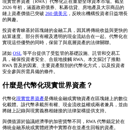
現實世界資產（RWA）代幣化正在重塑全球資本市場。截至
2026 年初，涵蓋政府債券、私募信貸、房地產及大宗商品的
鏈上資產價值已突破
260 億美元
，反映出機構投資者日益增長
的興趣。
投資者青睞基於區塊鏈的金融工具，因其將傳統收益與更快的
結算速度、部分所有權及透明的現金流結合在一起。代幣化在
實現這些優勢的同時，保留了與底層資產的法律關聯。
諸如
OSL
等平台提供了受監管的基礎設施、託管和交易工
具，確保投資者安全、合規地接觸 RWA。本文探討了推動
RWA 普及的因素、主要資產類別的代幣化方式，以及投資者
安全參與所需具備的條件。
什麼是代幣化現實世界資產？
代幣化
現實世界資產
是傳統金融或實物資產在區塊鏈上的數位
化載體。該代幣承載所有權、現金流收益權或兩者兼具，並由
將鏈上記錄與現實義務相鏈接的法律架構提供支持。
與價值源於協議經濟學的加密貨幣不同，RWA 代幣錨定於在
傳統金融系統或實體經濟中實際存在並產生回報的資產。