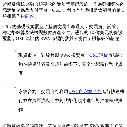
邏輯及傳統金融合規要求的受監管基礎設施。作為亞洲領先的
穩定幣交易及支付平台，OSL 集團持有香港證監會頒發的第 1
類和第 7 類
牌照
。
OSL 的基礎設施覆蓋了整個交易生命週期：交易所、託管、
穩定幣結算及法幣與數位資產支付。憑藉約 10 億美元的保險
覆蓋，OSL 為評估 RWA 市場的參與者提供了機構級的基礎。
現貨市場：對於長期 RWA 投資者，
OSL 現貨
市場能
夠在確保託管及合規的前提下，安全地累積代幣化資
產。
永續合約：交易者可利用
OSL 的永續合約
進行快速執
行並在深厚流動性中對代幣化頭寸進行對沖或槓桿操
作。
這種基於場景的設計，確保投資者能夠將其 RWA 戰略與 OSL