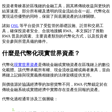
投資者青睞基於區塊鏈的金融工具，因其將傳統收益與更快的
結算速度、部分所有權及透明的現金流結合在一起。代幣化在
實現這些優勢的同時，保留了與底層資產的法律關聯。
諸如
OSL
等平台提供了受監管的基礎設施、託管和交易工
具，確保投資者安全、合規地接觸 RWA。本文探討了推動
RWA 普及的因素、主要資產類別的代幣化方式，以及投資者
安全參與所需具備的條件。
什麼是代幣化現實世界資產？
代幣化
現實世界資產
是傳統金融或實物資產在區塊鏈上的數位
化載體。該代幣承載所有權、現金流收益權或兩者兼具，並由
將鏈上記錄與現實義務相鏈接的法律架構提供支持。
與價值源於協議經濟學的加密貨幣不同，RWA 代幣錨定於在
傳統金融系統或實體經濟中實際存在並產生回報的資產。
代幣化過程通常涉及三個層級：