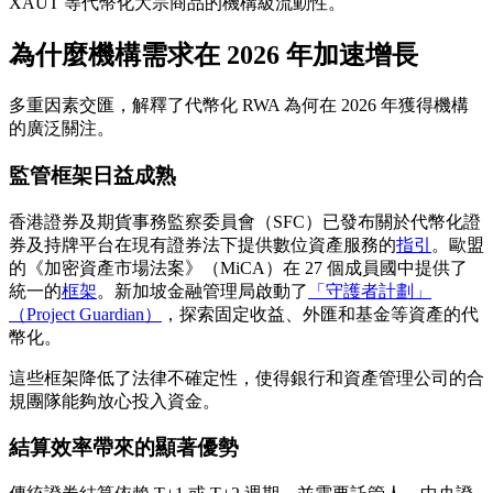
XAUT 等代幣化大宗商品的機構級流動性。
為什麼機構需求在 2026 年加速增長
多重因素交匯，解釋了代幣化 RWA 為何在 2026 年獲得機構
的廣泛關注。
監管框架日益成熟
香港證券及期貨事務監察委員會（SFC）已發布關於代幣化證
券及持牌平台在現有證券法下提供數位資產服務的
指引
。歐盟
的《加密資產市場法案》（MiCA）在 27 個成員國中提供了
統一的
框架
。新加坡金融管理局啟動了
「守護者計劃」
（Project Guardian）
，探索固定收益、外匯和基金等資產的代
幣化。
這些框架降低了法律不確定性，使得銀行和資產管理公司的合
規團隊能夠放心投入資金。
結算效率帶來的顯著優勢