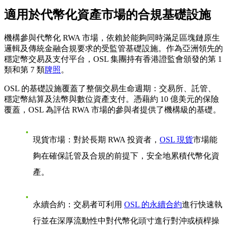
適用於代幣化資產市場的合規基礎設施
機構參與代幣化 RWA 市場，依賴於能夠同時滿足區塊鏈原生
邏輯及傳統金融合規要求的受監管基礎設施。作為亞洲領先的
穩定幣交易及支付平台，OSL 集團持有香港證監會頒發的第 1
類和第 7 類
牌照
。
OSL 的基礎設施覆蓋了整個交易生命週期：交易所、託管、
穩定幣結算及法幣與數位資產支付。憑藉約 10 億美元的保險
覆蓋，OSL 為評估 RWA 市場的參與者提供了機構級的基礎。
現貨市場：對於長期 RWA 投資者，
OSL 現貨
市場能
夠在確保託管及合規的前提下，安全地累積代幣化資
產。
永續合約：交易者可利用
OSL 的永續合約
進行快速執
行並在深厚流動性中對代幣化頭寸進行對沖或槓桿操