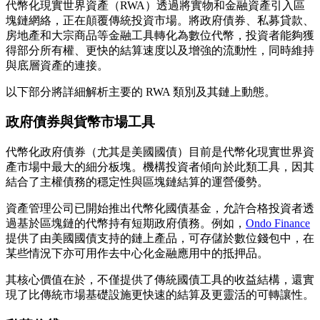
代幣化現實世界資產（RWA）透過將實物和金融資產引入區
塊鏈網絡，正在顛覆傳統投資市場。將政府債券、私募貸款、
房地產和大宗商品等金融工具轉化為數位代幣，投資者能夠獲
得部分所有權、更快的結算速度以及增強的流動性，同時維持
與底層資產的連接。
以下部分將詳細解析主要的 RWA 類別及其鏈上動態。
政府債券與貨幣市場工具
代幣化政府債券（尤其是美國國債）目前是代幣化現實世界資
產市場中最大的細分板塊。機構投資者傾向於此類工具，因其
結合了主權債務的穩定性與區塊鏈結算的運營優勢。
資產管理公司已開始推出代幣化國債基金，允許合格投資者透
過基於區塊鏈的代幣持有短期政府債務。例如，
Ondo Finance
提供了由美國國債支持的鏈上產品，可存儲於數位錢包中，在
某些情況下亦可用作去中心化金融應用中的抵押品。
其核心價值在於，不僅提供了傳統國債工具的收益結構，還實
現了比傳統市場基礎設施更快速的結算及更靈活的可轉讓性。