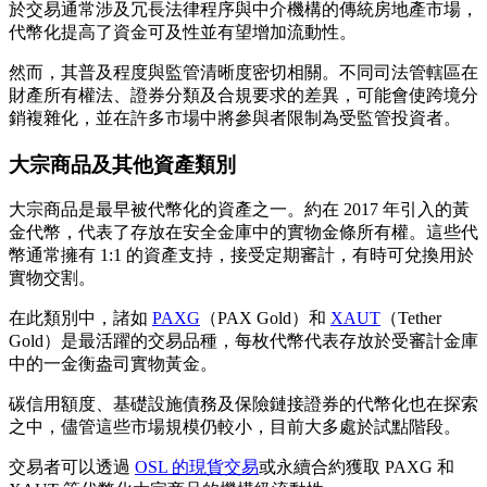
於交易通常涉及冗長法律程序與中介機構的傳統房地產市場，
代幣化提高了資金可及性並有望增加流動性。
然而，其普及程度與監管清晰度密切相關。不同司法管轄區在
財產所有權法、證券分類及合規要求的差異，可能會使跨境分
銷複雜化，並在許多市場中將參與者限制為受監管投資者。
大宗商品及其他資產類別
大宗商品是最早被代幣化的資產之一。約在 2017 年引入的黃
金代幣，代表了存放在安全金庫中的實物金條所有權。這些代
幣通常擁有 1:1 的資產支持，接受定期審計，有時可兌換用於
實物交割。
在此類別中，諸如
PAXG
（PAX Gold）和
XAUT
（Tether
Gold）是最活躍的交易品種，每枚代幣代表存放於受審計金庫
中的一金衡盎司實物黃金。
碳信用額度、基礎設施債務及保險鏈接證券的代幣化也在探索
之中，儘管這些市場規模仍較小，目前大多處於試點階段。
交易者可以透過
OSL 的現貨交易
或永續合約獲取 PAXG 和