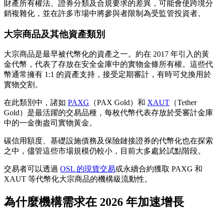
財產所有權法、證券分類及合規要求的差異，可能會使跨境分
銷複雜化，並在許多市場中將參與者限制為受監管投資者。
大宗商品及其他資產類別
大宗商品是最早被代幣化的資產之一。約在 2017 年引入的黃
金代幣，代表了存放在安全金庫中的實物金條所有權。這些代
幣通常擁有 1:1 的資產支持，接受定期審計，有時可兌換用於
實物交割。
在此類別中，諸如
PAXG
（PAX Gold）和
XAUT
（Tether
Gold）是最活躍的交易品種，每枚代幣代表存放於受審計金庫
中的一金衡盎司實物黃金。
碳信用額度、基礎設施債務及保險鏈接證券的代幣化也在探索
之中，儘管這些市場規模仍較小，目前大多處於試點階段。
交易者可以透過
OSL 的現貨交易
或永續合約獲取 PAXG 和
XAUT 等代幣化大宗商品的機構級流動性。
為什麼機構需求在 2026 年加速增長