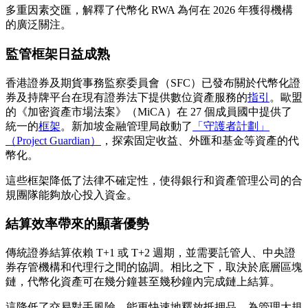
多重因素交匯，解釋了代幣化 RWA 為何在 2026 年獲得機構
的廣泛關注。
監管框架日益成熟
香港證券及期貨事務監察委員會（SFC）已發布關於代幣化證
券及持牌平台在現有證券法下提供數位資產服務的
指引
。歐盟
的《加密資產市場法案》（MiCA）在 27 個成員國中提供了
統一的
框架
。新加坡金融管理局啟動了
「守護者計劃」
（Project Guardian）
，探索固定收益、外匯和基金等資產的代
幣化。
這些框架降低了法律不確定性，使得銀行和資產管理公司的合
規團隊能夠放心投入資金。
結算效率帶來的顯著優勢
傳統證券結算依賴 T+1 或 T+2 週期，並需要託管人、中央證
券存管機構和代理行之間的協調。相比之下，取決於底層區塊
鏈，代幣化資產可在幾分鐘甚至幾秒鐘內完成鏈上結算。
這降低了交易對手風險，能更快速地釋放抵押品，為管理大規