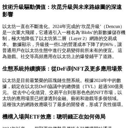
技術升級驅動價值：坎昆升級與未來路線圖的深遠
影響
以太坊一直在不斷進化。2024年完成的‘坎昆升級’（Dencun）
是一次重大飛躍，它通過引入一種名為‘Blobs’的新數據儲存機
制，極大地降低了以太坊第二層（Layer 2）網路的交易成
本。 數據顯示，升級後一些L2的營運成本下降了約96%，讓
普通用戶在以太坊生態中進行交易變得前所未有的便宜。 這
為遊戲、社交等高頻應用在以太坊上的爆發鋪平了道路。
生態系統持續擴張：從DeFi到NFT及更多應用場景
以太坊是目前最繁榮的區塊鏈生態系統。根據2024年中的數
據，鎖定在以太坊DeFi協議中的總價值（TVL）超過500億美
元。 從去中心化借貸、交易平台到形形色色的NFT市場，以
太坊的應用場景已經滲透到金融、藝術和遊戲等多個領域。
這種強大的網路效應吸引了最多的開發者，形成了良性循環。
機構入場與ETF效應：聰明錢正在如何佈局