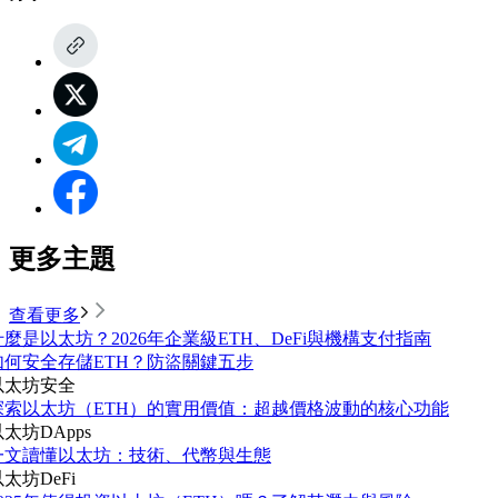
更多主題
查看更多
什麼是以太坊？2026年企業級ETH、DeFi與機構支付指南
如何安全存儲ETH？防盜關鍵五步
以太坊
安全
探索以太坊（ETH）的實用價值：超越價格波動的核心功能
以太坊
DApps
一文讀懂以太坊：技術、代幣與生態
以太坊
DeFi