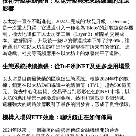
技術升級驅動價值：坎昆升級與未來路線圖的深遠
影響
以太坊一直在不斷進化。2024年完成的‘坎昆升級’（Dencun）
是一次重大飛躍，它通過引入一種名為‘Blobs’的新數據儲存機
制，極大地降低了以太坊第二層（Layer 2）網路的交易成
本。 數據顯示，升級後一些L2的營運成本下降了約96%，讓
普通用戶在以太坊生態中進行交易變得前所未有的便宜。 這
為遊戲、社交等高頻應用在以太坊上的爆發鋪平了道路。
生態系統持續擴張：從DeFi到NFT及更多應用場景
以太坊是目前最繁榮的區塊鏈生態系統。根據2024年中的數
據，鎖定在以太坊DeFi協議中的總價值（TVL）超過500億美
元。 從去中心化借貸、交易平台到形形色色的NFT市場，以
太坊的應用場景已經滲透到金融、藝術和遊戲等多個領域。
這種強大的網路效應吸引了最多的開發者，形成了良性循環。
機構入場與ETF效應：聰明錢正在如何佈局
2024年以來，一個顯著的趨勢是傳統金融機構開始通過