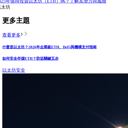
2025年值得投資以太坊（ETH）嗎？了解其潛力與風險
以太坊
更多主題
查看更多
什麼是以太坊？2026年企業級ETH、DeFi與機構支付指南
如何安全存儲ETH？防盜關鍵五步
以太坊
安全