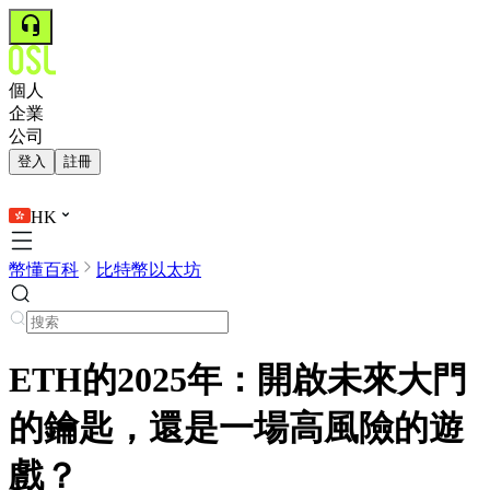
個人
企業
公司
登入
註冊
HK
幣懂百科
比特幣以太坊
ETH的2025年：開啟未來大門
的鑰匙，還是一場高風險的遊
戲？