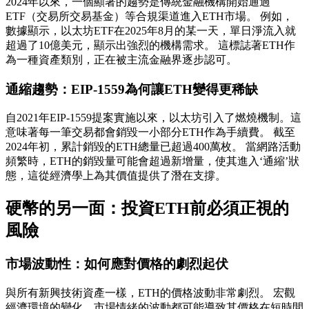
2024年以來，一個顯著的趨勢是傳統金融機構開始通過
ETF（交易所交易基金）等合規渠道進入ETH市場。 例如，
數據顯示，以太坊ETF在2025年8月的某一天，單日淨流入就
超過了10億美元，顯示出強烈的機構需求。 這標誌著ETH作
為一種資產類別，正在被主流金融界逐步認可。
通縮趨勢：EIP-1559為何讓ETH變得更稀缺
自2021年EIP-1559提案實施以來，以太坊引入了燃燒機制。這
意味著每一筆交易都會銷毀一小部分ETH作為手續費。 截至
2024年初，累計銷毀的ETH總量已超過400萬枚。 當網路活動
頻繁時，ETH的銷毀量可能會超過新增量，使其進入‘通縮’狀
態，這從經濟學上為其價值提供了潛在支撐。
硬幣的另一面：投資ETH前必須正視的
風險
市場波動性：如何應對價格的劇烈起伏
與所有新興技術資產一樣，ETH的價格波動非常劇烈。 宏觀
經濟環境的變化、市場情緒的波動都可能導致其價格在短時間