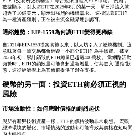
ETF（交易所交易基金）等合規渠道進入ETH市場。 例如，
數據顯示，以太坊ETF在2025年8月的某一天，單日淨流入就
超過了10億美元，顯示出強烈的機構需求。 這標誌著ETH作
為一種資產類別，正在被主流金融界逐步認可。
通縮趨勢：EIP-1559為何讓ETH變得更稀缺
自2021年EIP-1559提案實施以來，以太坊引入了燃燒機制。這
意味著每一筆交易都會銷毀一小部分ETH作為手續費。 截至
2024年初，累計銷毀的ETH總量已超過400萬枚。 當網路活動
頻繁時，ETH的銷毀量可能會超過新增量，使其進入‘通縮’狀
態，這從經濟學上為其價值提供了潛在支撐。
硬幣的另一面：投資ETH前必須正視的
風險
市場波動性：如何應對價格的劇烈起伏
與所有新興技術資產一樣，ETH的價格波動非常劇烈。 宏觀
經濟環境的變化、市場情緒的波動都可能導致其價格在短時間
內大幅漲跌。