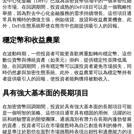
去中心化金融（DeFi）已成為加密貨幣領域中的一個革命性細
分市場。在回調期間，投資成熟的DeFi項目可以是一個戰略性
舉措，因為對去中心化金融服務的需求持續增長。這些項目通
常具有獨特的價值主張，例如借貸、放貸和收益農業機會。此
外，DeFi生態系統即使在熊市中也能提供吸引人的回報。
穩定幣和收益農業
在波動時期，一些投資者可能更喜歡將重點轉向穩定幣。這些
數位貨幣與傳統資產（如美元）掛鉤，提供穩定性並降低風
險。在回調期間，持有穩定幣可以讓投資者避免市場損失，同
時仍然參與加密生態系統。此外，收益農業可以為穩定幣持有
者提供吸引人的回報，使投資者能夠獲得被動收入。
具有強大基本面的長期項目
在加密貨幣回調期間，投資於具有強大基本面的長期項目可能
是一個明智的策略。這些項目通常具有穩固的用例、活躍的社
區和經驗豐富的開發團隊。通過識別有潛力在長期內蓬勃發展
的資產，投資者可以在市場復甦時為自己創造有利的條件。關
鍵是專注於那些在面對市場挑戰時表現出韌性和適應能力的項