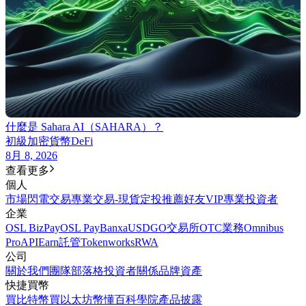
什麼是 Sahara AI（SAHARA）？
初級
加密貨幣
DeFi
8月 8, 2026
查看更多
個人
市場
閃電交易
專業交易-現貨
定投
推薦好友
VIP
專業投資者
企業
OSL BizPay
OSL Pay
Banxa
USDGO
交易所
OTC業務
Omnibus
Pro
API
Earn
託管
Tokenworks
RWA
公司
關於我們
團隊
部落格
投資者關係
品牌資產
快捷買幣
買比特幣
買以太坊
幣懂百科
學院
產品披露