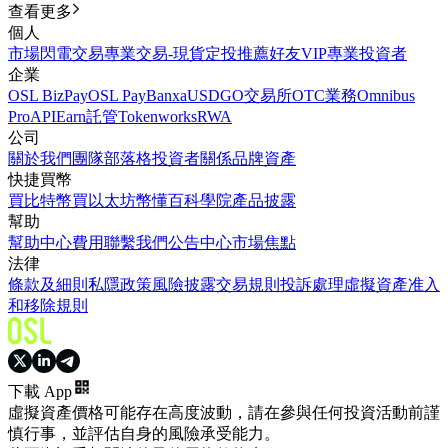
查看更多
個人
市場
閃電交易
專業交易-現貨
定投
推薦好友
VIP
專業投資者
企業
OSL BizPay
OSL Pay
Banxa
USDGO
交易所
OTC業務
Omnibus
Pro
API
Earn
託管
Tokenworks
RWA
公司
關於我們
團隊
部落格
投資者關係
品牌資產
快捷買幣
買比特幣
買以太坊
幣懂百科
學院
產品披露
幫助
幫助中心
費用
聯繫我們
公告中心
市場焦點
法律
條款及細則
私隱政策
風險披露
交易規則
投訴處理
虛擬資產准入
和移除規則
下載 App
虛擬資產價格可能存在高度波動，請在參與任何投資活動前謹
慎行事，並評估自身的風險承受能力。