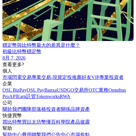
穩定幣與比特幣最大的差異是什麼？
初級
比特幣
穩定幣
8月 7, 2026
查看更多
個人
市場
閃電交易
專業交易-現貨
定投
推薦好友
VIP
專業投資者
企業
OSL BizPay
OSL Pay
Banxa
USDGO
交易所
OTC業務
Omnibus
Pro
API
Earn
託管
Tokenworks
RWA
公司
關於我們
團隊
部落格
投資者關係
品牌資產
快捷買幣
買比特幣
買以太坊
幣懂百科
學院
產品披露
幫助
幫助中心
費用
聯繫我們
公告中心
市場焦點