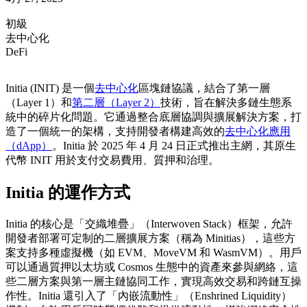
初級
去中心化
DeFi
Initia (INIT) 是一個
去中心化
區塊鏈協議，結合了第一層
（Layer 1）和
第二層（Layer 2）
技術，旨在解決多鏈生態系
統中的碎片化問題。它通過整合底層協調與擴展解決方案，打
造了一個統一的架構，支持開發者構建高效的
去中心化應用
（dApp）
。Initia 於 2025 年 4 月 24 日正式推出主網，其原生
代幣 INIT 用於支付交易費用、質押和治理。
Initia 的運作方式
Initia 的核心是「交織堆疊」（Interwoven Stack）框架，允許
開發者部署可定制的二層擴展方案（稱為 Minitias），這些方
案支持多種虛擬機（如 EVM、MoveVM 和 WasmVM）。用戶
可以通過質押以太坊或 Cosmos 生態中的資產來參與網絡，這
些二層方案與第一層主鏈協同工作，實現高效交易和跨鏈互操
作性。Initia 還引入了「內嵌流動性」（Enshrined Liquidity）