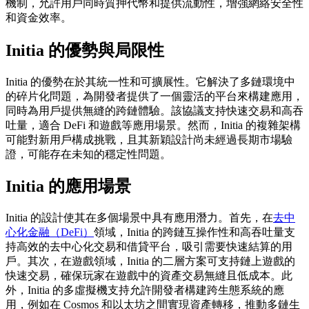
機制，允許用戶同時質押代幣和提供流動性，增強網絡安全性
和資金效率。
Initia 的優勢與局限性
Initia 的優勢在於其統一性和可擴展性。它解決了多鏈環境中
的碎片化問題，為開發者提供了一個靈活的平台來構建應用，
同時為用戶提供無縫的跨鏈體驗。該協議支持快速交易和高吞
吐量，適合 DeFi 和遊戲等應用場景。然而，Initia 的複雜架構
可能對新用戶構成挑戰，且其新穎設計尚未經過長期市場驗
證，可能存在未知的穩定性問題。
Initia 的應用場景
Initia 的設計使其在多個場景中具有應用潛力。首先，在
去中
心化金融（DeFi）
領域，Initia 的跨鏈互操作性和高吞吐量支
持高效的去中心化交易和借貸平台，吸引需要快速結算的用
戶。其次，在遊戲領域，Initia 的二層方案可支持鏈上遊戲的
快速交易，確保玩家在遊戲中的資產交易無縫且低成本。此
外，Initia 的多虛擬機支持允許開發者構建跨生態系統的應
用，例如在 Cosmos 和以太坊之間實現資產轉移，推動多鏈生