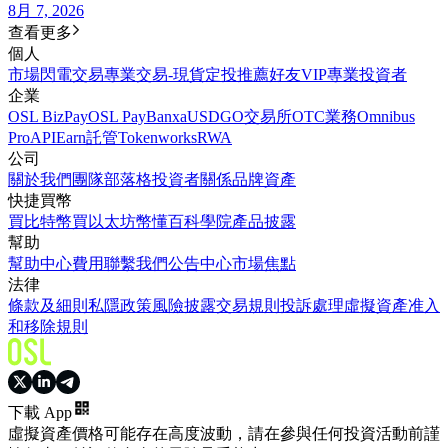
8月 7, 2026
查看更多
個人
市場
閃電交易
專業交易-現貨
定投
推薦好友
VIP
專業投資者
企業
OSL BizPay
OSL Pay
Banxa
USDGO
交易所
OTC業務
Omnibus
Pro
API
Earn
託管
Tokenworks
RWA
公司
關於我們
團隊
部落格
投資者關係
品牌資產
快捷買幣
買比特幣
買以太坊
幣懂百科
學院
產品披露
幫助
幫助中心
費用
聯繫我們
公告中心
市場焦點
法律
條款及細則
私隱政策
風險披露
交易規則
投訴處理
虛擬資產准入
和移除規則
下載 App
虛擬資產價格可能存在高度波動，請在參與任何投資活動前謹