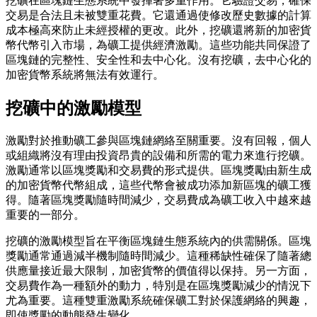
挖礦在區塊鏈生態系統中發揮著多重作用。它驗證交易，確保
交易是合法且未被雙重花費。它還通過使修改歷史數據的計算
成本極高來防止未經授權的更改。此外，挖礦還將新的加密貨
幣代幣引入市場，為礦工提供經濟激勵。這些功能共同保證了
區塊鏈的完整性、安全性和去中心化。沒有挖礦，去中心化的
加密貨幣系統將無法有效運行。
挖礦中的激勵模型
激勵對於推動礦工參與區塊鏈網絡至關重要。沒有回報，個人
或組織將沒有理由投資昂貴的設備和所需的電力來進行挖礦。
激勵通常以區塊獎勵和交易費的形式提供。區塊獎勵由新生成
的加密貨幣代幣組成，這些代幣會被成功添加新區塊的礦工獲
得。隨著區塊獎勵隨時間減少，交易費成為礦工收入中越來越
重要的一部分。
挖礦的激勵模型旨在平衡區塊鏈生態系統內的供需關係。區塊
獎勵通常通過減半機制隨時間減少。這種稀缺性確保了隨著總
供應量接近最大限制，加密貨幣的價值得以保持。另一方面，
交易費作為一種額外的動力，特別是在區塊獎勵減少的情況下
尤為重要。這種雙重激勵系統確保礦工對於保護網絡的興趣，
即使獎勵的動態發生變化。