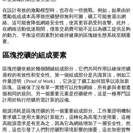
在設計有效的激勵模型時，也存在一些挑戰。例如，如果由於
獎勵低或成本高導致挖礦變得無利可圖，礦工可能會退出網
絡。這可能會降低網絡安全性，使其更容易受到攻擊。此外，
在網絡活動低迷期間，僅靠交易費可能不足以為礦工提供足夠
的動力。平衡這些因素對於維持健康的區塊鏈生態系統至關重
要。
區塊挖礦的組成要素
區塊挖礦依賴於幾個關鍵組成部分，它們共同作用以確保挖礦
過程的有效性和安全性。第一個組成部分是共識算法，例如工
作量證明（Proof of Work），它決定了礦工如何競爭以添加新
區塊。這確保了沒有單一實體可以控制網絡，所有參與者都遵
循相同的規則。另一個重要元素是挖礦硬件，這是一種專門設
計用於執行挖礦所需計算的設備。
能源消耗是區塊挖礦的另一個重要組成部分。工作量證明機制
要求礦工使用大量的計算能力，這轉化為高電力使用量。這種
高能源需求是有意為之，因為它為網絡增加了一層安全性。然
而，這也引發了人們對挖礦對環境影響的擔憂，這在加密貨幣