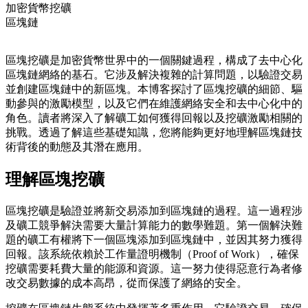
加密貨幣挖礦
區塊鏈
區塊挖礦是加密貨幣世界中的一個關鍵過程，構成了去中心化
區塊鏈網絡的基石。它涉及解決複雜的計算問題，以驗證交易
並創建區塊鏈中的新區塊。本博客探討了區塊挖礦的細節、驅
動參與的激勵模型，以及它們在維護網絡安全和去中心化中的
角色。讀者將深入了解礦工如何獲得回報以及挖礦激勵相關的
挑戰。透過了解這些基礎知識，您將能夠更好地理解區塊鏈技
術背後的動態及其潛在應用。
理解區塊挖礦
區塊挖礦是驗證並將新交易添加到區塊鏈的過程。這一過程涉
及礦工競爭解決需要大量計算能力的數學難題。第一個解決難
題的礦工有權將下一個區塊添加到區塊鏈中，並因其努力獲得
回報。該系統依賴於工作量證明機制（Proof of Work），確保
挖礦需要耗費大量的能源和資源。這一努力使得惡意行為者修
改交易數據的成本高昂，從而保護了網絡的安全。