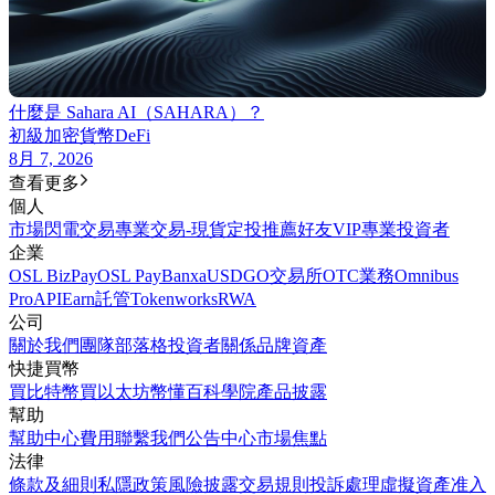
什麼是 Sahara AI（SAHARA）？
初級
加密貨幣
DeFi
8月 7, 2026
查看更多
個人
市場
閃電交易
專業交易-現貨
定投
推薦好友
VIP
專業投資者
企業
OSL BizPay
OSL Pay
Banxa
USDGO
交易所
OTC業務
Omnibus
Pro
API
Earn
託管
Tokenworks
RWA
公司
關於我們
團隊
部落格
投資者關係
品牌資產
快捷買幣
買比特幣
買以太坊
幣懂百科
學院
產品披露
幫助
幫助中心
費用
聯繫我們
公告中心
市場焦點
法律
條款及細則
私隱政策
風險披露
交易規則
投訴處理
虛擬資產准入