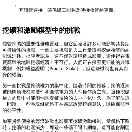
互聯網連接
：確保礦工能夠及時接收網絡更新。
挖礦和激勵模型中的挑戰
儘管挖礦的重要性毋庸置疑，但它面臨著許多可能影響其長期
可持續性的挑戰。一個主要挑戰是與工作量證明挖礦相關的高
能源消耗。批評者認為，這不僅對環境造成影響，還使得在電
費高昂的地區挖礦經濟上不可行。人們正在探索更節能的共識
機制，例如權益證明（Proof of Stake），但這些機制也有其自
身的權衡。
另一個挑戰是挖礦權力的集中化。隨著時間的推移，挖礦逐漸
被能夠負擔昂貴硬件和廉價電力的大型操作所主導。這種挖礦
權力的集中可能削弱區塊鏈技術的去中心化理念。為了解決這
一問題，一些區塊鏈網絡正在嘗試改變挖礦算法，以確保競爭
的公平性。
加密貨幣價格的經濟波動也影響著挖礦激勵機制。當價格下跌
時，挖礦的利潤減少，導致一些礦工退出網絡。這可能會削弱