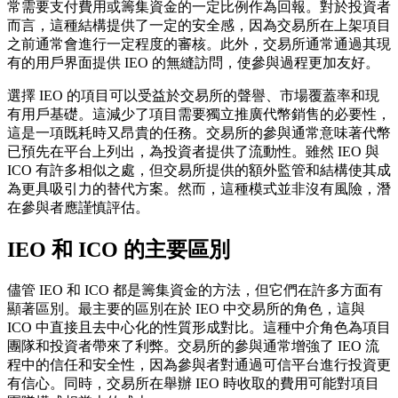
常需要支付費用或籌集資金的一定比例作為回報。對於投資者
而言，這種結構提供了一定的安全感，因為交易所在上架項目
之前通常會進行一定程度的審核。此外，交易所通常通過其現
有的用戶界面提供 IEO 的無縫訪問，使參與過程更加友好。
選擇 IEO 的項目可以受益於交易所的聲譽、市場覆蓋率和現
有用戶基礎。這減少了項目需要獨立推廣代幣銷售的必要性，
這是一項既耗時又昂貴的任務。交易所的參與通常意味著代幣
已預先在平台上列出，為投資者提供了流動性。雖然 IEO 與
ICO 有許多相似之處，但交易所提供的額外監管和結構使其成
為更具吸引力的替代方案。然而，這種模式並非沒有風險，潛
在參與者應謹慎評估。
IEO 和 ICO 的主要區別
儘管 IEO 和 ICO 都是籌集資金的方法，但它們在許多方面有
顯著區別。最主要的區別在於 IEO 中交易所的角色，這與
ICO 中直接且去中心化的性質形成對比。這種中介角色為項目
團隊和投資者帶來了利弊。交易所的參與通常增強了 IEO 流
程中的信任和安全性，因為參與者對通過可信平台進行投資更
有信心。同時，交易所在舉辦 IEO 時收取的費用可能對項目