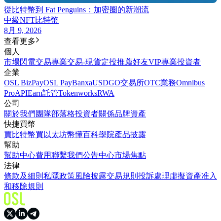
從比特幣到 Fat Penguins：加密圈的新潮流
中級
NFT
比特幣
8月 9, 2026
查看更多
個人
市場
閃電交易
專業交易-現貨
定投
推薦好友
VIP
專業投資者
企業
OSL BizPay
OSL Pay
Banxa
USDGO
交易所
OTC業務
Omnibus
Pro
API
Earn
託管
Tokenworks
RWA
公司
關於我們
團隊
部落格
投資者關係
品牌資產
快捷買幣
買比特幣
買以太坊
幣懂百科
學院
產品披露
幫助
幫助中心
費用
聯繫我們
公告中心
市場焦點
法律
條款及細則
私隱政策
風險披露
交易規則
投訴處理
虛擬資產准入
和移除規則