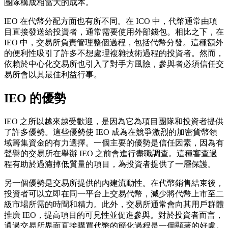
團隊構成相當大的成本。
IEO 在代幣分配方面也有所不同。在 ICO 中，代幣通常由項
目直接發送給投資者，通常需要使用外部錢包。相比之下，在
IEO 中，交易所負責管理整個過程，包括代幣分發。這種額外
的便利性吸引了許多不想處理複雜技術過程的投資者。然而，
依賴於中心化交易所也引入了對手方風險，參與者必須信任交
易所會以其最佳利益行事。
IEO 的優勢
IEO 之所以越來越受歡迎，是因為它為項目團隊和投資者提供
了許多優勢。這些優勢使 IEO 成為在競爭激烈的加密貨幣領
域籌集資金的有力選擇。一個主要的優勢是信任因素，因為有
聲譽的交易所在舉辦 IEO 之前會進行盡職調查。這種審查過
程有助於過濾掉低質量的項目，為投資者提供了一層保護。
另一個優勢是交易所提供的內建流動性。在代幣銷售結束後，
投資者可以立即在同一平台上交易代幣，減少將代幣上市至二
級市場所需的時間和精力。此外，交易所通常會向其用戶群體
推廣 IEO，提高項目的可見性並促進參與。對於投資者而言，
通過交易所界面直接購買代幣的簡化過程是一個顯著的好處。