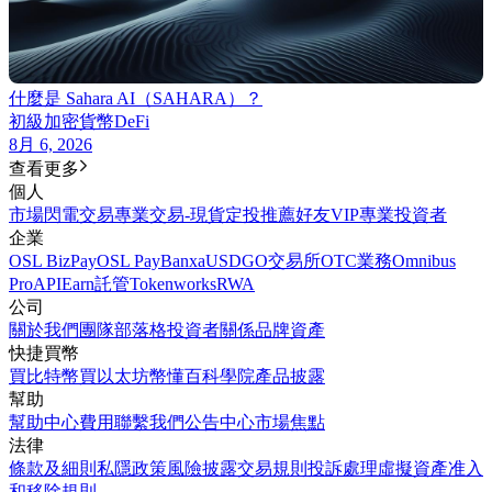
什麼是 Sahara AI（SAHARA）？
初級
加密貨幣
DeFi
8月 6, 2026
查看更多
個人
市場
閃電交易
專業交易-現貨
定投
推薦好友
VIP
專業投資者
企業
OSL BizPay
OSL Pay
Banxa
USDGO
交易所
OTC業務
Omnibus
Pro
API
Earn
託管
Tokenworks
RWA
公司
關於我們
團隊
部落格
投資者關係
品牌資產
快捷買幣
買比特幣
買以太坊
幣懂百科
學院
產品披露
幫助
幫助中心
費用
聯繫我們
公告中心
市場焦點
法律
條款及細則
私隱政策
風險披露
交易規則
投訴處理
虛擬資產准入
和移除規則