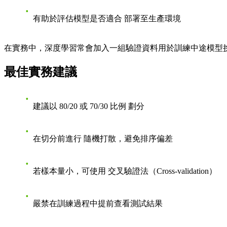
有助於評估模型是否適合
部署至生產環境
在實務中，深度學習常會加入一組驗證資料用於訓練中途模型
最佳實務建議
建議以
80/20 或 70/30 比例
劃分
在切分前進行
隨機打散
，避免排序偏差
若樣本量小，可使用
交叉驗證法（Cross-validation）
嚴禁在訓練過程中提前查看測試結果