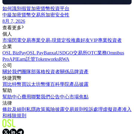
如何識別假冒加密貨幣投資平台
中級
加密貨幣交易所
加密安全性
8月 7, 2026
查看更多
個人
市場
閃電交易
專業交易-現貨
定投
推薦好友
VIP
專業投資者
企業
OSL BizPay
OSL Pay
Banxa
USDGO
交易所
OTC業務
Omnibus
Pro
API
Earn
託管
Tokenworks
RWA
公司
關於我們
團隊
部落格
投資者關係
品牌資產
快捷買幣
買比特幣
買以太坊
幣懂百科
學院
產品披露
幫助
幫助中心
費用
聯繫我們
公告中心
市場焦點
法律
條款及細則
私隱政策
風險披露
交易規則
投訴處理
虛擬資產准入
和移除規則