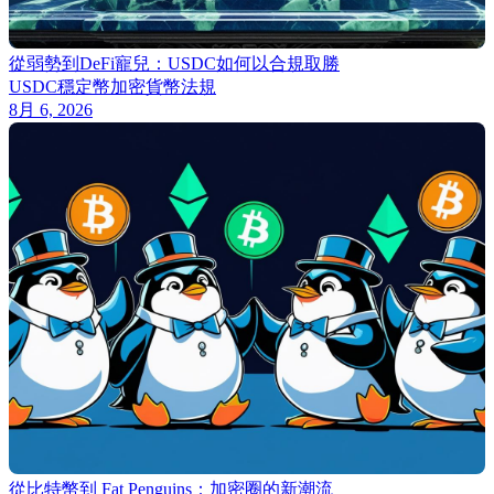
從弱勢到DeFi寵兒：USDC如何以合規取勝
USDC
穩定幣
加密貨幣法規
8月 6, 2026
從比特幣到 Fat Penguins：加密圈的新潮流