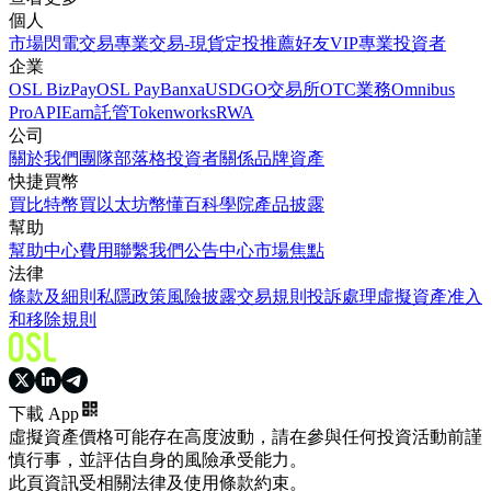
個人
市場
閃電交易
專業交易-現貨
定投
推薦好友
VIP
專業投資者
企業
OSL BizPay
OSL Pay
Banxa
USDGO
交易所
OTC業務
Omnibus
Pro
API
Earn
託管
Tokenworks
RWA
公司
關於我們
團隊
部落格
投資者關係
品牌資產
快捷買幣
買比特幣
買以太坊
幣懂百科
學院
產品披露
幫助
幫助中心
費用
聯繫我們
公告中心
市場焦點
法律
條款及細則
私隱政策
風險披露
交易規則
投訴處理
虛擬資產准入
和移除規則
下載 App
虛擬資產價格可能存在高度波動，請在參與任何投資活動前謹
慎行事，並評估自身的風險承受能力。
此頁資訊受相關法律及使用條款約束。