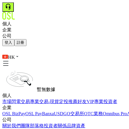
個人
企業
公司
登入
註冊
HK
暫無數據
個人
市場
閃電交易
專業交易-現貨
定投
推薦好友
VIP
專業投資者
企業
OSL BizPay
OSL Pay
Banxa
USDGO
交易所
OTC業務
Omnibus Pro
公司
關於我們
團隊
部落格
投資者關係
品牌資產