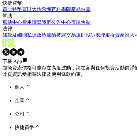
快捷買幣
買比特幣
買以太坊
幣懂百科
學院
產品披露
幫助
幫助中心
費用
聯繫我們
公告中心
市場焦點
法律
條款及細則
私隱政策
風險披露
交易規則
投訴處理
虛擬資產准入
下載 App
虛擬資產價格可能存在高度波動，請在參與任何投資活動前謹
此頁資訊受相關法律及使用條款約束。
個人
企業
公司
快捷買幣