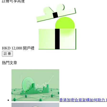
註冊可享高達
HKD 12,088
開戶禮
註 冊
熱門文章
香港加密合規架構如何助力 R