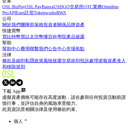
企業
OSL BizPay
OSL Pay
Banxa
USDGO
交易所
OTC業務
Omnibus
Pro
API
Earn
託管
Tokenworks
RWA
公司
關於我們
團隊
部落格
投資者關係
品牌資產
快捷買幣
買比特幣
買以太坊
幣懂百科
學院
產品披露
幫助
幫助中心
費用
聯繫我們
公告中心
市場焦點
法律
條款及細則
私隱政策
風險披露
交易規則
投訴處理
虛擬資產准入
和移除規則
下載 App
虛擬資產價格可能存在高度波動，請在參與任何投資活動前謹
慎行事，並評估自身的風險承受能力。
此頁資訊受相關法律及使用條款約束。
個人