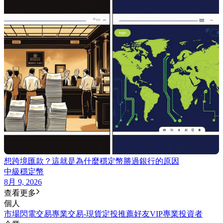
想跨境匯款？這就是為什麼穩定幣勝過銀行的原因
中級
穩定幣
8月 9, 2026
查看更多
個人
市場
閃電交易
專業交易-現貨
定投
推薦好友
VIP
專業投資者