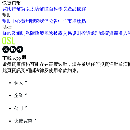
快捷買幣
買比特幣
買以太坊
幣懂百科
學院
產品披露
幫助
幫助中心
費用
聯繫我們
公告中心
市場焦點
法律
條款及細則
私隱政策
風險披露
交易規則
投訴處理
虛擬資產准入
下載 App
虛擬資產價格可能存在高度波動，請在參與任何投資活動前謹
此頁資訊受相關法律及使用條款約束。
個人
企業
公司
快捷買幣