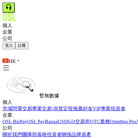
個人
企業
公司
登入
註冊
HK
暫無數據
個人
市場
閃電交易
專業交易-現貨
定投
推薦好友
VIP
專業投資者
企業
OSL BizPay
OSL Pay
Banxa
USDGO
交易所
OTC業務
Omnibus Pro
公司
關於我們
團隊
部落格
投資者關係
品牌資產