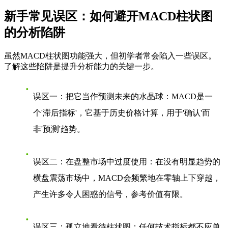
新手常见误区：如何避开MACD柱状图
的分析陷阱
虽然MACD柱状图功能强大，但初学者常会陷入一些误区。
了解这些陷阱是提升分析能力的关键一步。
误区一：把它当作预测未来的水晶球
：MACD是一
个'滞后指标'，它基于历史价格计算，用于'确认'而
非'预测'趋势。
误区二：在盘整市场中过度使用
：在没有明显趋势的
横盘震荡市场中，MACD会频繁地在零轴上下穿越，
产生许多令人困惑的信号，参考价值有限。
误区三：孤立地看待柱状图
：任何技术指标都不应单