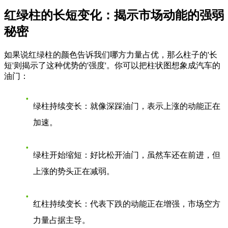
红绿柱的长短变化：揭示市场动能的强弱
秘密
如果说红绿柱的颜色告诉我们哪方力量占优，那么柱子的'长
短'则揭示了这种优势的'强度'。你可以把柱状图想象成汽车的
油门：
绿柱持续变长
：就像深踩油门，表示上涨的动能正在
加速。
绿柱开始缩短
：好比松开油门，虽然车还在前进，但
上涨的势头正在减弱。
红柱持续变长
：代表下跌的动能正在增强，市场空方
力量占据主导。