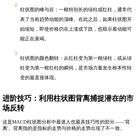
柱状图的峰与谷
：一根特别长的绿柱或红柱，通常代
表了当前趋势动能的顶峰。在此之后，如果柱状图开
始缩短，即使价格仍在上涨或下跌，也暗示着动能可
能正在衰竭。
柱状图的颜色翻转
：从红柱变为第一根绿柱，或从绿
柱变为第一根红柱的瞬间，是市场力量发生根本性转
变的最直接体现。
进阶技巧：利用柱状图背离捕捉潜在的市
场反转
这是MACD柱状图分析中最迷人也最具技巧性的部分——'背
离'。背离指的是指标的走势与价格的走势出现了不一致。