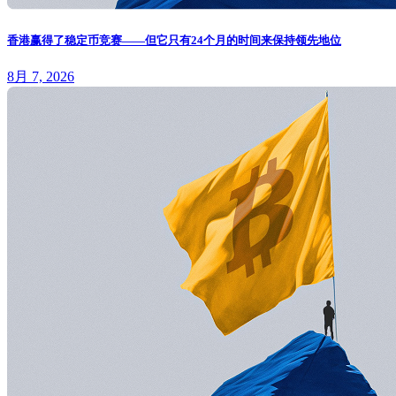
香港赢得了稳定币竞赛——但它只有24个月的时间来保持领先地位
8月 7, 2026