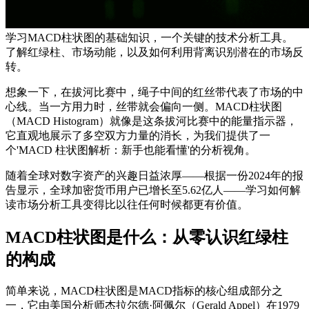
学习MACD柱状图的基础知识，一个关键的技术分析工具。
了解红绿柱、市场动能，以及如何利用背离识别潜在的市场反
转。
想象一下，在拔河比赛中，绳子中间的红丝带代表了市场的中
心线。当一方用力时，丝带就会偏向一侧。MACD柱状图
（MACD Histogram）就像是这条拔河比赛中的能量指示器，
它直观地展示了多空双方力量的消长，为我们提供了一
个'MACD 柱状图解析：新手也能看懂'的分析视角。
随着全球对数字资产的兴趣日益浓厚——根据一份2024年的报
告显示，全球加密货币用户已增长至5.62亿人——学习如何解
读市场分析工具变得比以往任何时候都更有价值。
MACD柱状图是什么：从零认识红绿柱
的构成
简单来说，MACD柱状图是MACD指标的核心组成部分之
一，它由美国分析师杰拉尔德·阿佩尔（Gerald Appel）在1979