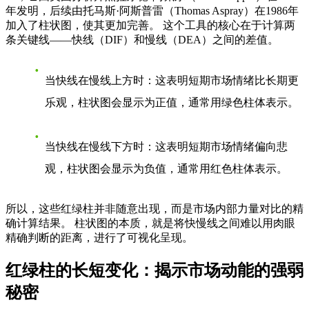
年发明，后续由托马斯·阿斯普雷（Thomas Aspray）在1986年
加入了柱状图，使其更加完善。 这个工具的核心在于计算两
条关键线——快线（DIF）和慢线（DEA）之间的差值。
当快线在慢线上方时
：这表明短期市场情绪比长期更
乐观，柱状图会显示为正值，通常用绿色柱体表示。
当快线在慢线下方时
：这表明短期市场情绪偏向悲
观，柱状图会显示为负值，通常用红色柱体表示。
所以，这些红绿柱并非随意出现，而是市场内部力量对比的精
确计算结果。 柱状图的本质，就是将快慢线之间难以用肉眼
精确判断的距离，进行了可视化呈现。
红绿柱的长短变化：揭示市场动能的强弱
秘密