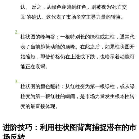
认。 反之，从绿色穿越到红色，则被视为'死亡交
叉'的确认。这代表了市场多空主导力量的转换。
柱状图的峰与谷
：一根特别长的绿柱或红柱，通常代
表了当前趋势动能的顶峰。在此之后，如果柱状图开
始缩短，即使价格仍在上涨或下跌，也暗示着动能可
能正在衰竭。
柱状图的颜色翻转
：从红柱变为第一根绿柱，或从绿
柱变为第一根红柱的瞬间，是市场力量发生根本性转
变的最直接体现。
进阶技巧：利用柱状图背离捕捉潜在的市
场反转