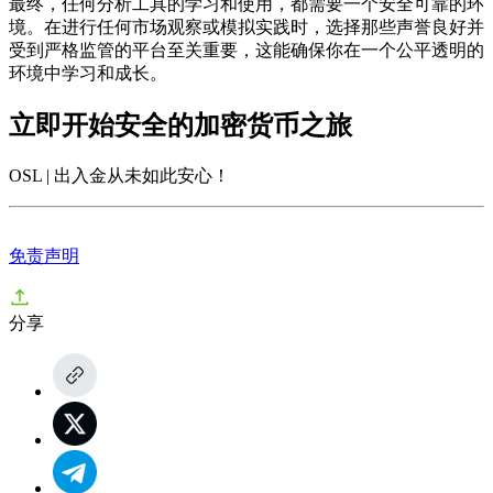
最终，任何分析工具的学习和使用，都需要一个安全可靠的环
境。在进行任何市场观察或模拟实践时，选择那些声誉良好并
受到严格监管的平台至关重要，这能确保你在一个公平透明的
环境中学习和成长。
立即开始安全的加密货币之旅
OSL | 出入金从未如此安心
！
免责声明
分享