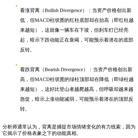
看涨背离（Bullish Divergence）
：当资产价格创出新
低，但MACD柱状图的红柱底部却在抬高（即红柱越
来越短），这就像一辆车在下坡，但刹车灯已经亮
起，暗示下跌动能正在衰竭，可能预示着潜在的底部
反转。
看跌背离（Bearish Divergence）
：当资产价格创出新
高，但MACD柱状图的绿柱顶部却在降低（即绿柱越
来越短），这好比登山者越爬越高，但呼吸却越来越
急促，暗示上涨动能减弱，可能预示着潜在的顶部反
转。
分析师通常认为，背离是捕捉市场情绪变化的有力线索，因为
它揭示了价格表象之下的动能真相。