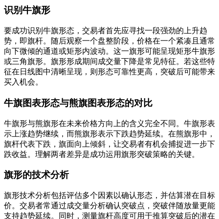
识别牛旗形
要成功识别牛旗形态，交易者首先应寻找一段强劲的上升趋
势，即旗杆。随后观察一个盘整阶段，价格在一个紧凑且通常
向下微倾的通道或矩形内波动。这一旗形可能呈现矩形牛旗形
或三角旗形。旗形形成期间成交量下降是常见特征。若这些特
征在日线图中清晰呈现，则形态可靠性更高，突破后可能带来
买入机会。
牛旗图表形态与熊旗图表形态的对比
牛旗形与熊旗形在未来价格方向上的含义完全不同。牛旗形表
示上涨趋势继续，而熊旗形表示下跌趋势延续。在熊旗形中，
旗杆代表下跌，旗面向上倾斜，让交易者有机会捕捉进一步下
跌收益。理解两者差异是成功运用旗形突破策略的关键。
旗形的技术分析
旗形技术分析包括评估多个因素以确认形态，并估算潜在目标
价。交易者常通过成交量分析确认突破点，突破伴随放量更能
支持趋势延续。同时，测量旗杆高度可用于推算突破后的潜在