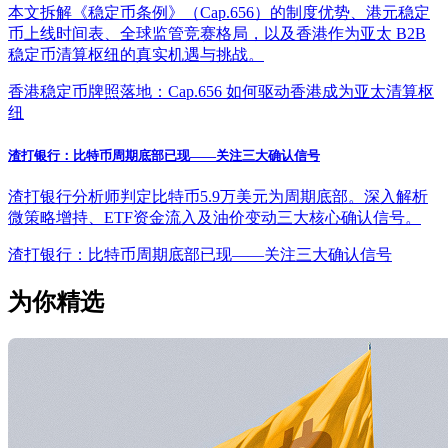
本文拆解《稳定币条例》（Cap.656）的制度优势、港元稳定
币上线时间表、全球监管竞赛格局，以及香港作为亚太 B2B
稳定币清算枢纽的真实机遇与挑战。
香港稳定币牌照落地：Cap.656 如何驱动香港成为亚太清算枢
纽
渣打银行：比特币周期底部已现——关注三大确认信号
渣打银行分析师判定比特币5.9万美元为周期底部。深入解析
微策略增持、ETF资金流入及油价变动三大核心确认信号。
渣打银行：比特币周期底部已现——关注三大确认信号
为你精选