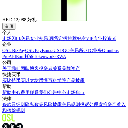
HKD 12,088
好礼
注 册
个人
市场
闪电交易
专业交易-现货
定投
推荐好友
VIP
专业投资者
企业
OSL BizPay
OSL Pay
Banxa
USDGO
交易所
OTC业务
Omnibus
Pro
API
Earn
托管
Tokenworks
RWA
公司
关于我们
团队
博客
投资者关系
品牌资产
快捷买币
买比特币
买以太坊
币懂百科
学院
产品披露
帮助
帮助中心
费用
联系我们
公告中心
市场焦点
法律
条款及细则
隐私政策
风险披露
交易规则
投诉处理
虚拟资产准入
和移除规则