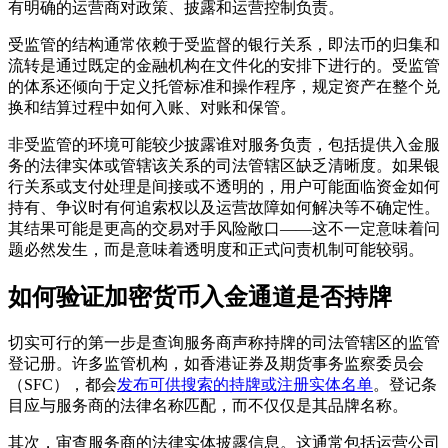
有明确的运营商对政策、披露和运营控制负责。
受监管的结构通常依赖于受监督的银行关系，即法币的归集和
流转是通过既定的金融机构在文件化的安排下进行的。受监管
的体系还倾向于定义托管标准和操作程序，规定资产在整个兑
换和结算过程中如何入账、对账和保管。
非受监管的环境可能较少披露谁对服务负责，包括提供入金服
务的法律实体或管辖该关系的司法管辖区缺乏清晰度。如果银
行关系或支付处理是间接或不透明的，用户可能面临资金如何
持有、争议时有何追索权以及运营故障如何解决等不确定性。
其结果可能是更高的交易对手风险敞口——这不一定意味着问
题必然发生，而是意味着透明度和正式问责机制可能较弱。
如何验证加密货币入金通道是否持牌
切实可行的第一步是查询服务商声称持牌的司法管辖区的监管
登记册。许多监管机构，如香港证券及期货事务监察委员会
（SFC），都会
发布可供搜索的持牌或注册实体名单
。登记条
目应与服务商的法律名称匹配，而不仅仅是其品牌名称。
其次，审查服务商的法律实体披露信息。这通常包括运营公司