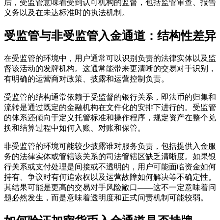
后，受监管意味着受到认可机构的监督，包括监管审查、报告
义务以及在未达标准时的执法机制。
受监管与非受监管入金通道：结构性差异
在受监管的环境中，用户通常可以识别负责的法律实体以及监
督该活动的发牌机构。这通常能带来更清晰的交易对手识别，
有明确的运营商对政策、披露和运营控制负责。
受监管的结构通常依赖于受监督的银行关系，即法币的归集和
流转是通过既定的金融机构在文件化的安排下进行的。受监管
的体系还倾向于定义托管标准和操作程序，规定资产在整个兑
换和结算过程中如何入账、对账和保管。
非受监管的环境可能较少披露谁对服务负责，包括提供入金服
务的法律实体或管辖该关系的司法管辖区缺乏清晰度。如果银
行关系或支付处理是间接或不透明的，用户可能面临资金如何
持有、争议时有何追索权以及运营故障如何解决等不确定性。
其结果可能是更高的交易对手风险敞口——这不一定意味着问
题必然发生，而是意味着透明度和正式问责机制可能较弱。