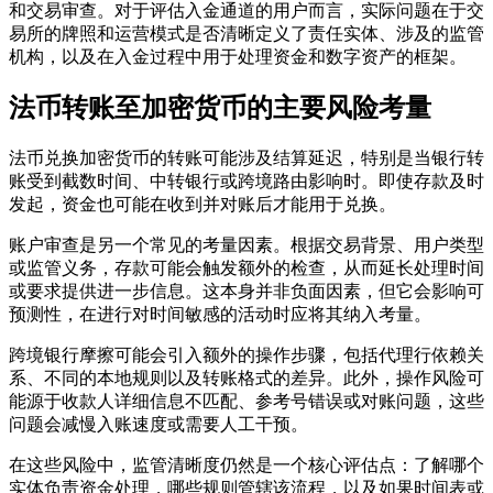
和交易审查。对于评估入金通道的用户而言，实际问题在于交
易所的牌照和运营模式是否清晰定义了责任实体、涉及的监管
机构，以及在入金过程中用于处理资金和数字资产的框架。
法币转账至加密货币的主要风险考量
法币兑换加密货币的转账可能涉及结算延迟，特别是当银行转
账受到截数时间、中转银行或跨境路由影响时。即使存款及时
发起，资金也可能在收到并对账后才能用于兑换。
账户审查是另一个常见的考量因素。根据交易背景、用户类型
或监管义务，存款可能会触发额外的检查，从而延长处理时间
或要求提供进一步信息。这本身并非负面因素，但它会影响可
预测性，在进行对时间敏感的活动时应将其纳入考量。
跨境银行摩擦可能会引入额外的操作步骤，包括代理行依赖关
系、不同的本地规则以及转账格式的差异。此外，操作风险可
能源于收款人详细信息不匹配、参考号错误或对账问题，这些
问题会减慢入账速度或需要人工干预。
在这些风险中，监管清晰度仍然是一个核心评估点：了解哪个
实体负责资金处理，哪些规则管辖该流程，以及如果时间表或