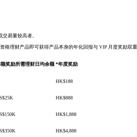
取资产或交易量较高者。
置合资格理财产品即可获得产品本身的年化回报与 VIP 月度奖励双
满额奖励所需理财日均余额
*年度奖励
HK$188
S$25K
HK$888
S$150K
HK$1,888
S$350K
HK$4,888