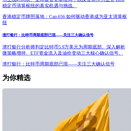
稳定币清算枢纽的真实机遇与挑战。
香港稳定币牌照落地：Cap.656 如何驱动香港成为亚太清算枢
纽
渣打银行：比特币周期底部已现——关注三大确认信号
渣打银行分析师判定比特币5.9万美元为周期底部。深入解析
微策略增持、ETF资金流入及油价变动三大核心确认信号。
渣打银行：比特币周期底部已现——关注三大确认信号
为你精选