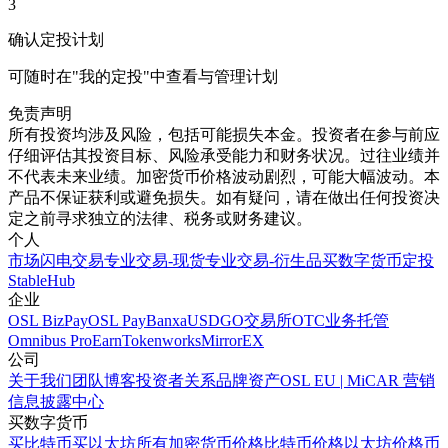
3
确认定投计划
可随时在"我的定投"中查看与管理计划
免责声明
所有投资均涉及风险，包括可能损失本金。投资者在参与前应
仔细评估其投资目标、风险承受能力和财务状况。过往业绩并
不代表未来业绩。加密货币价格波动剧烈，可能大幅波动。本
产品不保证获利或避免损失。如有疑问，请在做出任何投资决
定之前寻求独立的法律、税务或财务建议。
个人
市场
闪电交易
专业交易-现货
专业交易-衍生品
买数字货币
定投
StableHub
企业
OSL BizPay
OSL Pay
Banxa
USDGO
交易所
OTC业务
托管
Omnibus Pro
Earn
Tokenworks
MirrorEX
公司
关于我们
团队
博客
投资者关系
品牌资产
OSL EU | MiCAR 营销
信息披露中心
买数字货币
买比特币
买以太坊
所有加密货币价格
比特币价格
以太坊价格
币