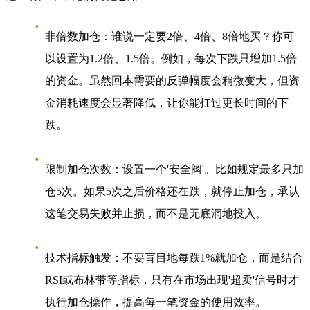
非倍数加仓
：谁说一定要2倍、4倍、8倍地买？你可
以设置为1.2倍、1.5倍。例如，每次下跌只增加1.5倍
的资金。虽然回本需要的反弹幅度会稍微变大，但资
金消耗速度会显著降低，让你能扛过更长时间的下
跌。
限制加仓次数
：设置一个'安全阀'。比如规定最多只加
仓5次。如果5次之后价格还在跌，就停止加仓，承认
这笔交易失败并止损，而不是无底洞地投入。
技术指标触发
：不要盲目地每跌1%就加仓，而是结合
RSI或布林带等指标，只有在市场出现'超卖'信号时才
执行加仓操作，提高每一笔资金的使用效率。