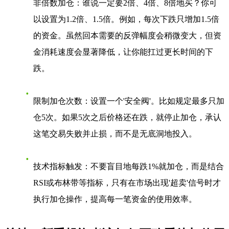
非倍数加仓
：谁说一定要2倍、4倍、8倍地买？你可
以设置为1.2倍、1.5倍。例如，每次下跌只增加1.5倍
的资金。虽然回本需要的反弹幅度会稍微变大，但资
金消耗速度会显著降低，让你能扛过更长时间的下
跌。
限制加仓次数
：设置一个'安全阀'。比如规定最多只加
仓5次。如果5次之后价格还在跌，就停止加仓，承认
这笔交易失败并止损，而不是无底洞地投入。
技术指标触发
：不要盲目地每跌1%就加仓，而是结合
RSI或布林带等指标，只有在市场出现'超卖'信号时才
执行加仓操作，提高每一笔资金的使用效率。