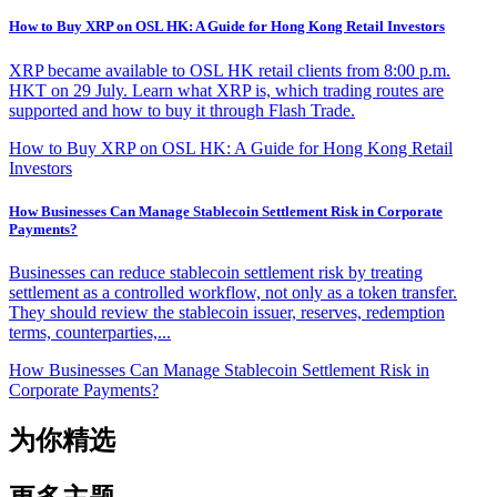
How to Buy XRP on OSL HK: A Guide for Hong Kong Retail Investors
XRP became available to OSL HK retail clients from 8:00 p.m.
HKT on 29 July. Learn what XRP is, which trading routes are
supported and how to buy it through Flash Trade.
How to Buy XRP on OSL HK: A Guide for Hong Kong Retail
Investors
How Businesses Can Manage Stablecoin Settlement Risk in Corporate
Payments?
Businesses can reduce stablecoin settlement risk by treating
settlement as a controlled workflow, not only as a token transfer.
They should review the stablecoin issuer, reserves, redemption
terms, counterparties,...
How Businesses Can Manage Stablecoin Settlement Risk in
Corporate Payments?
为你精选