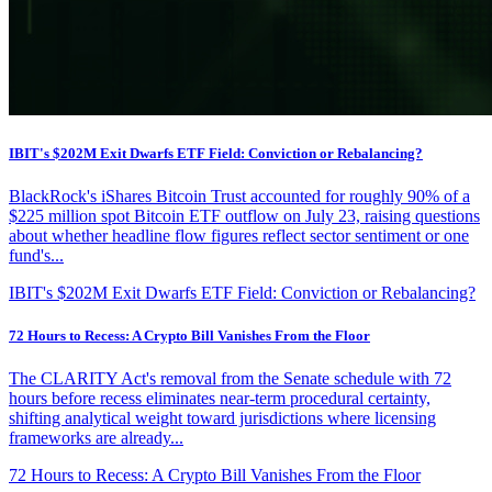
IBIT's $202M Exit Dwarfs ETF Field: Conviction or Rebalancing?
BlackRock's iShares Bitcoin Trust accounted for roughly 90% of a
$225 million spot Bitcoin ETF outflow on July 23, raising questions
about whether headline flow figures reflect sector sentiment or one
fund's...
IBIT's $202M Exit Dwarfs ETF Field: Conviction or Rebalancing?
72 Hours to Recess: A Crypto Bill Vanishes From the Floor
The CLARITY Act's removal from the Senate schedule with 72
hours before recess eliminates near-term procedural certainty,
shifting analytical weight toward jurisdictions where licensing
frameworks are already...
72 Hours to Recess: A Crypto Bill Vanishes From the Floor