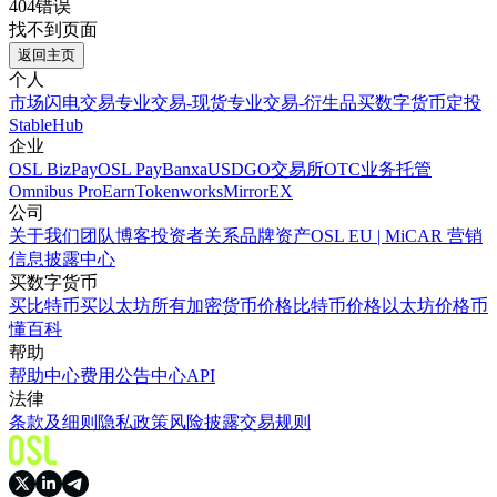
404错误
找不到页面
返回主页
个人
市场
闪电交易
专业交易-现货
专业交易-衍生品
买数字货币
定投
StableHub
企业
OSL BizPay
OSL Pay
Banxa
USDGO
交易所
OTC业务
托管
Omnibus Pro
Earn
Tokenworks
MirrorEX
公司
关于我们
团队
博客
投资者关系
品牌资产
OSL EU | MiCAR 营销
信息披露中心
买数字货币
买比特币
买以太坊
所有加密货币价格
比特币价格
以太坊价格
币
懂百科
帮助
帮助中心
费用
公告中心
API
法律
条款及细则
隐私政策
风险披露
交易规则