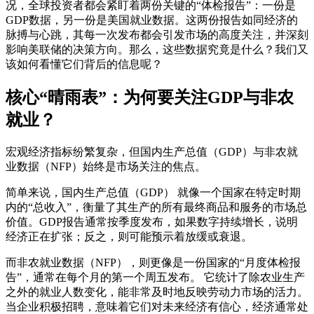
况，全球投资者都会紧盯着两份关键的“体检报告”：一份是
GDP数据
，另一份是
美国就业数据
。这两份报告如同经济的
脉搏与心跳，其每一次发布都会引发市场的高度关注，并深刻
影响美联储的决策方向。那么，这些数据究竟是什么？我们又
该如何看懂它们背后的信息呢？
核心“晴雨表”：为何要关注GDP与非农
就业？
宏观经济指标纷繁复杂，但国内生产总值（GDP）与非农就
业数据（NFP）始终是市场关注的焦点。
简单来说，
国内生产总值（GDP）
就像一个国家在特定时期
内的“总收入”，衡量了其生产的所有最终商品和服务的市场总
价值。GDP报告通常按季度发布，如果数字持续增长，说明
经济正在扩张；反之，则可能预示着放缓或衰退。
而
非农就业数据（NFP）
，则更像是一份国家的“月度体检报
告”，通常在每个月的第一个周五发布。 它统计了除农业生产
之外的就业人数变化，能非常及时地反映劳动力市场的活力。
当企业积极招聘，意味着它们对未来经济有信心，经济通常处