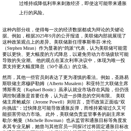
过维持或降低利率来刺激经济，即使这可能带来通胀
上行的风险。
这种内部分歧，使得每一次的经济数据都成为辩论的关键论
据。例如，根据2025年9月的公开报道，美联储内部就展现了
这种政策观点上的差异。美联储新任理事斯蒂芬·米伦
（Stephen Miran）作为显著的“鸽派”代表，认为美联储可能需
要以更快、更大幅度的方式降息，以避免劳动力市场疲软可能
导致的失业潮。 他的观点在某次利率决议中，体现为唯一投
票支持更大幅度降息（50个基点）的立场。
然而，其他一些官员则表达了更为谨慎的看法。例如，圣路易
斯联储主席穆萨勒姆（Alberto Musalem）和亚特兰大联储主席
博斯蒂克（Raphael Bostic）虽承认就业市场存在风险，但仍强
调控制通胀是首要任务，认为进一步降息的空间有限。 美联
储主席鲍威尔（Jerome Powell）则坦言，货币政策正面临“双
向挑战”：过快降息可能导致通胀反弹，而维持紧缩过久又可
能损害劳动力市场。 此外，美联储负责监管事务的副主席米
歇尔·鲍曼（Michelle Bowman）也从监管和通胀目标等角度发
表其专业见解，她曾与其他官员一同探讨过将固定通胀目标改