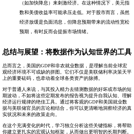
（如加快降息）来刺激经济。在这种情况下，美元指
数和美债收益率可能承压走低。对于股市而言，虽然
经济放缓是负面消息，但降息预期带来的流动性宽松
预期，有时反而会提振市场情绪。
总结与展望：将数据作为认知世界的工具
总而言之，美国的GDP和非农就业数据，是理解当前全球宏
观经济环境不可或缺的拼图。它们不仅是美联储利率决策天平
上的重要砝码，也牵动着全球各类资产的脉搏。
对于普通人来说，与其投入精力去猜测数据的好坏或市场的短
期波动，不如将这些定期发布的报告视为提升自我认知、理解
经济运行规律的绝佳工具。通过将客观的
GDP
和
美国就业数
据
与
美联储官员
的言论相结合，你可以更清晰地洞察经济的真
实状况和未来的政策走向。
在这个充满变化的时代，学习独立分析这些关键指标，将帮助
你建立更扎实的宏观认知框架，从而做出更明智的长期判断。