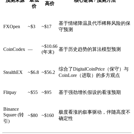
预测来源
核心逻辑 / 预测方法
高价
价
基于情绪降温及代币稀释风险的保
FXOpen
~$3
~$17
守预测
~$10.66
CoinCodex
—
基于历史趋势的算法模型预测
(年末)
综合了DigitalCoinPrice（保守）与
StealthEX
~$6.8
~$56.2
CoinLore（进取）的多方观点
Flitpay
~$55
~$95
基于强劲增长假设的看涨预期
Binance
极度看涨的叙事驱动，伴随高度不
Square (转
~$80
~$160
确定性
引)