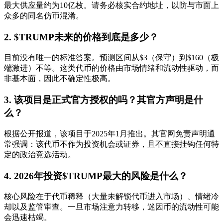
最大供应量约为10亿枚。请务必核实合约地址，以防与市面上
众多的同名仿币混淆。
2. $TRUMP未来的价格到底是多少？
目前没有唯一的标准答案。预测区间从$3（保守）到$160（极
端激进）不等。这类代币的价格由市场情绪和流动性驱动，而
非基本面，因此不确定性极高。
3. 该项目是正式官方授权的吗？其官方声明是什
么？
根据公开报道，该项目于2025年1月推出。其官网免责声明通
常强调：该代币不作为投资机会或证券，且不直接挂钩任何特
定的政治竞选活动。
4. 2026年投资$TRUMP最大的风险是什么？
核心风险在于
代币稀释
（大量未解锁代币进入市场）、
情绪冷
却
以及
监管审查
。一旦市场注意力转移，迷因币的流动性可能
会迅速枯竭。