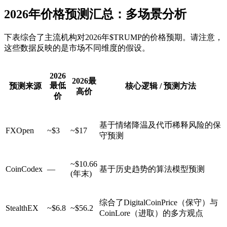
2026年价格预测汇总：多场景分析
下表综合了主流机构对2026年$TRUMP的价格预期。请注意，
这些数据反映的是市场不同维度的假设。
2026
2026最
最低
预测来源
核心逻辑 / 预测方法
高价
价
基于情绪降温及代币稀释风险的保
FXOpen
~$3
~$17
守预测
~$10.66
CoinCodex
—
基于历史趋势的算法模型预测
(年末)
综合了DigitalCoinPrice（保守）与
StealthEX
~$6.8
~$56.2
CoinLore（进取）的多方观点