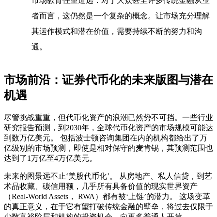
市场教育任重道远
：对于大众甚至许多传统金融从业
者而言，这仍然是一个复杂的概念。让市场充分理解
其运作模式和潜在价值，需要持续不断的努力和沟
通。
市场前沿：证券代币化的未来版图与潜在
机遇
尽管挑战重重，但代币化资产的浪潮已然势不可挡。一些行业
研究报告预测，到2030年，全球代币化资产的市场规模可能达
到数万亿美元。 包括波士顿咨询集团在内的机构都给出了万
亿级别的市场预测，即使是相对保守的麦肯锡，其预测范围也
达到了1万亿至4万亿美元。
未来的图景远不止‘美股代币化’。 从房地产、私人信贷，到艺
术品收藏、碳信用额，几乎所有具备价值的现实世界资产
（Real-World Assets， RWA）都有被‘上链’的潜力。 这场变革
的真正意义，在于它有望打破传统金融的壁垒，将过去仅限于
少数富裕阶层和机构的投资机会，向更多普通人开放。