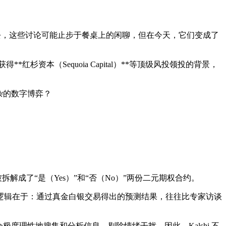
过去，这些讨论可能止步于餐桌上的闲聊，但在今天，它们变成了
得**红杉资本（Sequoia Capital）**等顶级风投领投的背景，
杂的数字博弈？
成了“是（Yes）”和“否（No）”两份二元期权合约。
逻辑在于：
通过真金白银交易得出的预测结果，往往比专家访谈
们会极度理性地搜集和分析信息，剔除情绪干扰。因此，Kalshi 不