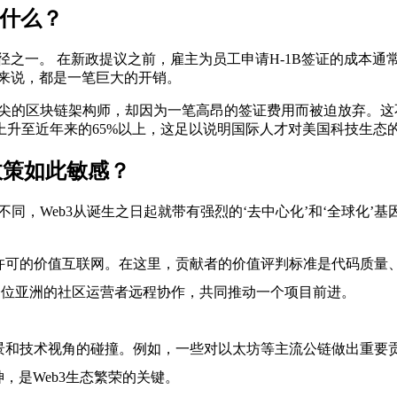
着什么？
径之一。 在新政提议之前，雇主为员工申请H-1B签证的成本通
来说，都是一笔巨大的开销。
顶尖的区块链架构师，却因为一笔高昂的签证费用而被迫放弃。
32%上升至近年来的65%以上，这足以说明国际人才对美国科技生态
政策如此敏感？
同，Web3从诞生之日起就带有强烈的‘去中心化’和‘全球化’基
需许可的价值互联网。在这里，贡献者的价值评判标准是代码质量
一位亚洲的社区运营者远程协作，共同推动一个项目前进。
背景和技术视角的碰撞。例如，一些对以太坊等主流公链做出重
，是Web3生态繁荣的关键。