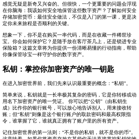
感觉无疑是新奇又兴奋的。但很快，一个更重要的问题会浮现
在你脑海：我该如何安全地保管这些数字资产？了解
如何安全
存储加密货币：最佳安全做法
，不仅是入门的第一课，更是决
定你未来旅程是否顺利的关键。
想象一下，你不是在购买一串代码，而是在收藏一件稀世珍
宝。你会如何保护它？是随手放在客厅茶几上，还是锁进专业
保险箱？这篇文章将为你提供一份清晰易懂的行动指南，帮助
你像保管珍宝一样守护你的数字资产。
私钥：掌控你加密资产的唯一钥匙
在进入加密世界前，我们先来认识最重要的概念：“私钥”。
简单来说，私钥就是一长串极其复杂的密码，它是你转移或动
用名下加密资产的唯一凭证。 你可以把“公钥”（由私钥生
成）比作你的银行账号，可以放心地告诉别人，用来接收转
账；但“私钥”则像是这个银行账户的取款密码和最高权限指
令，谁掌握了它，谁就真正拥有了账户里的所有资产。
记住加密世界的第一法则：“不是你的私钥，就不是你的币”。
这意味着，如果你将资产存放在某些你无法直接掌控私钥的地