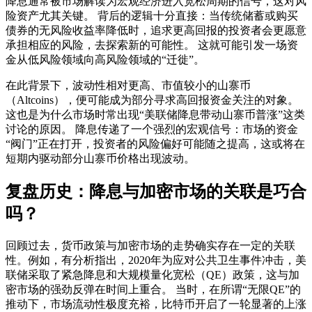
降息通常被市场解读为宏观经济进入宽松周期的信号，这对风
险资产尤其关键。 背后的逻辑十分直接：当传统储蓄或购买
债券的无风险收益率降低时，追求更高回报的投资者会更愿意
承担相应的风险，去探索新的可能性。 这就可能引发一场资
金从低风险领域向高风险领域的“迁徙”。
在此背景下，波动性相对更高、市值较小的山寨币
（Altcoins），便可能成为部分寻求高回报资金关注的对象。
这也是为什么市场时常出现“美联储降息带动山寨币普涨”这类
讨论的原因。 降息传递了一个强烈的宏观信号：市场的资金
“阀门”正在打开，投资者的风险偏好可能随之提高，这或将在
短期内驱动部分山寨币价格出现波动。
复盘历史：降息与加密市场的关联是巧合
吗？
回顾过去，货币政策与加密市场的走势确实存在一定的关联
性。例如，有分析指出，2020年为应对公共卫生事件冲击，美
联储采取了紧急降息和大规模量化宽松（QE）政策，这与加
密市场的强劲反弹在时间上重合。 当时，在所谓“无限QE”的
推动下，市场流动性极度充裕，比特币开启了一轮显著的上涨