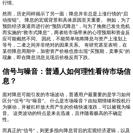
行情。
然而，历史同样揭示了另一面：降息并非总是上涨行情的“启
动按钮”。 降息的宏观背景和具体原因至关重要。 例如，为了
预防经济衰退而进行的“预防式降息”，与为了挽救已发生危机
而实施的“救市式降息”，两者给市场带来的心理预期和资金反
应可能截然不同。 因此，不能简单地将降息与资产上涨划上
等号，二者之间并非绝对的因果关系。 有研究甚至表明，在
某些降息周期中，加密资产价格也曾出现“买预期，卖事实”的
现象，即在降息消息兑现后价格反而下跌。
信号与噪音：普通人如何理性看待市场信
息？
面对降息可能引发的市场波动，普通用户最重要的是学习如何
区分“信号”与“噪音”。 什么是市场噪音？由短期情绪和投机行
为驱动，并被杠杆放大而产生的价格快速涨跌，可以被视为噪
音。 这类波动的特点是来去迅速，且伴随着极高的不确定
性。
而真正的“信号”，则更多指向降息背后的宏观经济逻辑，以及