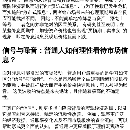
动按钮”。 降息的宏观背景和具体原因至关重要。 例如，为了
预防经济衰退而进行的“预防式降息”，与为了挽救已发生危机
而实施的“救市式降息”，两者给市场带来的心理预期和资金反
应可能截然不同。 因此，不能简单地将降息与资产上涨划上
等号，二者之间并非绝对的因果关系。 有研究甚至表明，在
某些降息周期中，加密资产价格也曾出现“买预期，卖事实”的
现象，即在降息消息兑现后价格反而下跌。
信号与噪音：普通人如何理性看待市场信
息？
面对降息可能引发的市场波动，普通用户最重要的是学习如何
区分“信号”与“噪音”。 什么是市场噪音？由短期情绪和投机行
为驱动，并被杠杆放大而产生的价格快速涨跌，可以被视为噪
音。 这类波动的特点是来去迅速，且伴随着极高的不确定
性。
而真正的“信号”，则更多指向降息背后的宏观经济逻辑，以及
它是否能带来持续、稳定的流动性改善。 例如，观察更广泛
的经济数据、通胀率变化以及不同市场板块的资金流向，可以
帮助形成更全面的认知。 普通用户更应着眼于理解宏观政策