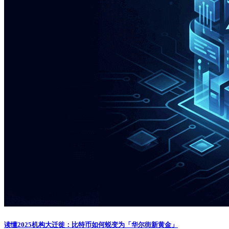
读懂2025机构大迁徙：比特币如何蜕变为「华尔街新黄金」