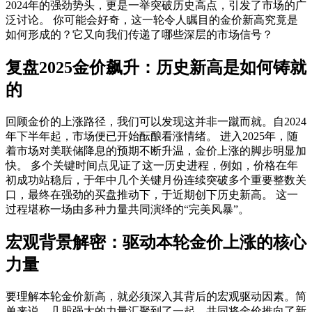
2024年的强劲势头，更是一举突破历史高点，引发了市场的广
泛讨论。 你可能会好奇，这一轮令人瞩目的
金价新高
究竟是
如何形成的？它又向我们传递了哪些深层的市场信号？
复盘2025金价飙升：历史新高是如何铸就
的
回顾金价的上涨路径，我们可以发现这并非一蹴而就。自2024
年下半年起，市场便已开始酝酿看涨情绪。 进入2025年，随
着市场对美联储降息的预期不断升温，金价上涨的脚步明显加
快。 多个关键时间点见证了这一历史进程，例如，价格在年
初成功站稳后，于年中几个关键月份连续突破多个重要整数关
口，最终在强劲的买盘推动下，于近期创下历史新高。 这一
过程堪称一场由多种力量共同演绎的“完美风暴”。
宏观背景解密：驱动本轮金价上涨的核心
力量
要理解本轮
金价新高
，就必须深入其背后的宏观驱动因素。简
单来说，几股强大的力量汇聚到了一起，共同将金价推向了新