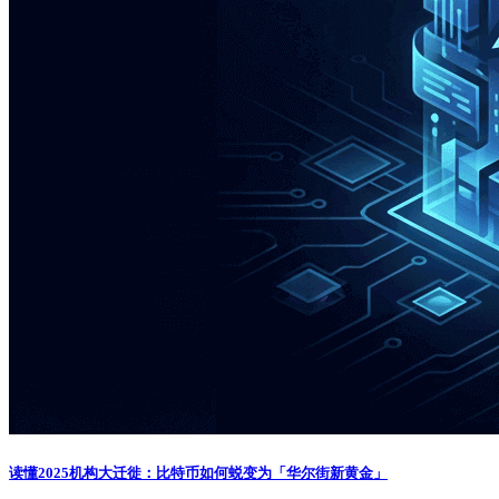
读懂2025机构大迁徙：比特币如何蜕变为「华尔街新黄金」