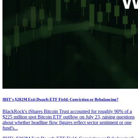
IBIT's $202M Exit Dwarfs ETF Field: Conviction or Rebalancing?
BlackRock's iShares Bitcoin Trust accounted for roughly 90% of a
$225 million spot Bitcoin ETF outflow on July 23, raising questions
about whether headline flow figures reflect sector sentiment or one
fund's...