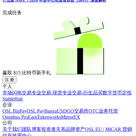
什么是 AAVE？2026 年去中心化借贷协议（DeFi）深度解析
完成任务
赢取
$15
比特币新手礼
注 册
个人
市场
闪电交易
专业交易-现货
专业交易-衍生品
买数字货币
定投
StableHub
企业
OSL BizPay
OSL Pay
Banxa
USDGO
交易所
OTC业务
托管
Omnibus Pro
Earn
Tokenworks
MirrorEX
公司
关于我们
团队
博客
投资者关系
品牌资产
OSL EU | MiCAR 营销
信息披露中心