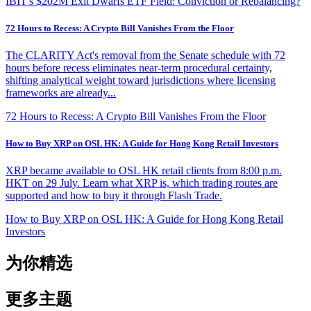
IBIT's $202M Exit Dwarfs ETF Field: Conviction or Rebalancing?
72 Hours to Recess: A Crypto Bill Vanishes From the Floor
The CLARITY Act's removal from the Senate schedule with 72
hours before recess eliminates near-term procedural certainty,
shifting analytical weight toward jurisdictions where licensing
frameworks are already...
72 Hours to Recess: A Crypto Bill Vanishes From the Floor
How to Buy XRP on OSL HK: A Guide for Hong Kong Retail Investors
XRP became available to OSL HK retail clients from 8:00 p.m.
HKT on 29 July. Learn what XRP is, which trading routes are
supported and how to buy it through Flash Trade.
How to Buy XRP on OSL HK: A Guide for Hong Kong Retail
Investors
为你精选
更多主题