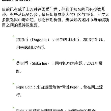
目前已有成千上万种迷因币问世，但真正知名的只有少数几
种。有些从玩笑起步，最后却形成庞大的社区与市值。不过大
多数迷因币寿命短、缺乏长期价值。辨识知名迷因币与诈骗项
目之间的差异很重要。
狗狗币（Dogecoin）
：最早的迷因币，2013年出现，
用来讽刺比特币。
柴犬币（Shiba Inu）
：同样以狗为主题，2021年爆
红。
Pepe Coin
：来自迷因角色“青蛙Pepe”，曾在网上流
行。
Floki
：灵感来自迷因与知名人物宠物狗的组合。