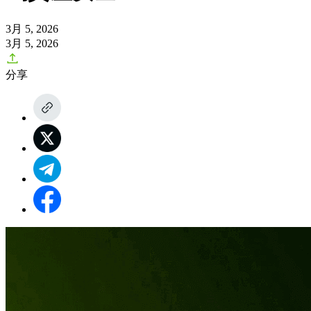
3月 5, 2026
3月 5, 2026
分享