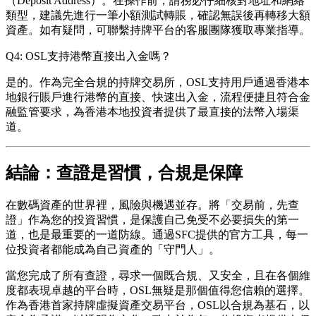
（Deposit Address）。在操作前，請務必仔細核對地址和網絡
類型，建議先進行一筆小額測試轉賬，確認無誤後再轉移大額
資產。如有疑問，可聯繫持牌平台的客服團隊獲取專業指導。
Q4: OSL支持港幣直接出入金嗎？
是的。作為完全合規的持牌交易所，OSL支持用戶通過香港本
地銀行賬戶進行港幣的直接、快速出入金，流程便捷且符合金
融監管要求，為香港本地投資者提供了最直接的法幣入場渠
道。
結論：查證是習慣，合規是保障
在數碼資產的世界裡，風險與機遇並存。將「交易前，先查
證」作為您的投資習慣，是保護自己免受不必要損失的第一
道，也是最重要的一道防線。通過SFC提供的官方工具，每一
位投資者都能成為自己資產的「守門人」。
當您完成了所有查證，尋求一個既合規、又安全，且在各個維
度都表現卓越的平台時，OSL無疑是那個值得您信賴的選擇。
作為香港首家持牌虛擬資產交易平台，OSL以合規為基石，以