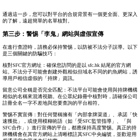
通過這一步，您可以對平台的合規背景有一個更全面、更深入
的了解，遠超簡單的名單核對。
第三步：警惕「李鬼」網站與虛假宣傳
在進行查證時，請務必保持警惕，以防被不法分子誤導。以下
是三個關鍵的防騙技巧：
核對SFC官方網址
：確保您訪問的是以
sfc.hk
結尾的官方網
站。不法分子可能會創建外觀相似但域名不同的釣魚網站，誘
導用戶相信虛假的「持牌」資訊。
留意公司全稱是否完全匹配
：不法平台可能會使用與持牌機構
相似的名稱來混淆視聽。在公眾紀錄冊中核對時，請確保公司
註冊全名一字不差地與您要查詢的平台相符。
警惕不實宣傳
：對任何聲稱擁有「內部拿牌渠道」、承諾「快
速獲批」，或使用模糊術語（如「受SFC監管指導」、「與
SFC合作」）進行宣傳的平台，都應保持高度警惕。真正的持
牌機構會在其官方網站上清晰標註其SFC中央編號，並歡迎用