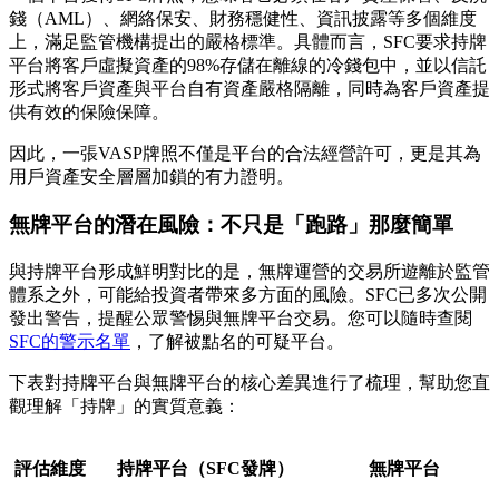
錢（AML）、網絡保安、財務穩健性、資訊披露等多個維度
上，滿足監管機構提出的嚴格標準。具體而言，SFC要求持牌
平台將客戶虛擬資產的98%存儲在離線的冷錢包中，並以信託
形式將客戶資產與平台自有資產嚴格隔離，同時為客戶資產提
供有效的保險保障。
因此，一張VASP牌照不僅是平台的合法經營許可，更是其為
用戶資產安全層層加鎖的有力證明。
無牌平台的潛在風險：不只是「跑路」那麼簡單
與持牌平台形成鮮明對比的是，無牌運營的交易所遊離於監管
體系之外，可能給投資者帶來多方面的風險。SFC已多次公開
發出警告，提醒公眾警惕與無牌平台交易。您可以隨時查閱
SFC的警示名單
，了解被點名的可疑平台。
下表對持牌平台與無牌平台的核心差異進行了梳理，幫助您直
觀理解「持牌」的實質意義：
評估維度
持牌平台（SFC發牌）
無牌平台