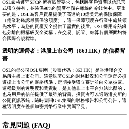
OSL嚴格遵守SFC的所有監管要求，包括將客戶資產以信託形
式獨立持有，並確保98%的資產存儲在離線的冷錢包中。更重
要的是，OSL為客戶資產提供了高達約10億美元的保險保障
（需業務確認最新保險額度），這一保障額度在行業中處於領
先水平，為您的資產安全提供了堅實的後盾。OSL採用冷熱錢
包分離的機構級安全架構，在交易、託管、結算各個層面均符
合國際合規標準。
透明的運營者：港股上市公司（863.HK）的信譽背
書
OSL的母公司OSL集團（股票代碼：863.HK）是香港聯合交
易所主板上市公司。這意味著OSL的財務狀況和公司運營必須
遵循上市公司的嚴格標準，定期接受獨立審計並向公眾披露。
這種級別的透明度和問責制，是其他非上市平台無法比擬的，
也為用戶的信任提供了最強的背書。投資者可以通過港交所的
公開資訊系統，隨時查閱OSL集團的財務報告和公司公告，這
種透明度在整個加密貨幣行業中實屬罕見。
常見問題 (FAQ)