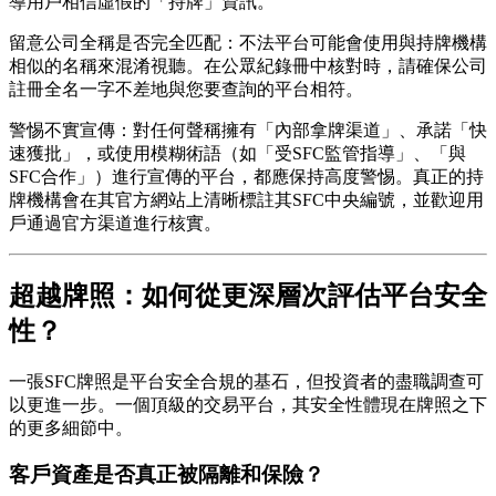
導用戶相信虛假的「持牌」資訊。
留意公司全稱是否完全匹配
：不法平台可能會使用與持牌機構
相似的名稱來混淆視聽。在公眾紀錄冊中核對時，請確保公司
註冊全名一字不差地與您要查詢的平台相符。
警惕不實宣傳
：對任何聲稱擁有「內部拿牌渠道」、承諾「快
速獲批」，或使用模糊術語（如「受SFC監管指導」、「與
SFC合作」）進行宣傳的平台，都應保持高度警惕。真正的持
牌機構會在其官方網站上清晰標註其SFC中央編號，並歡迎用
戶通過官方渠道進行核實。
超越牌照：如何從更深層次評估平台安全
性？
一張SFC牌照是平台安全合規的基石，但投資者的盡職調查可
以更進一步。一個頂級的交易平台，其安全性體現在牌照之下
的更多細節中。
客戶資產是否真正被隔離和保險？