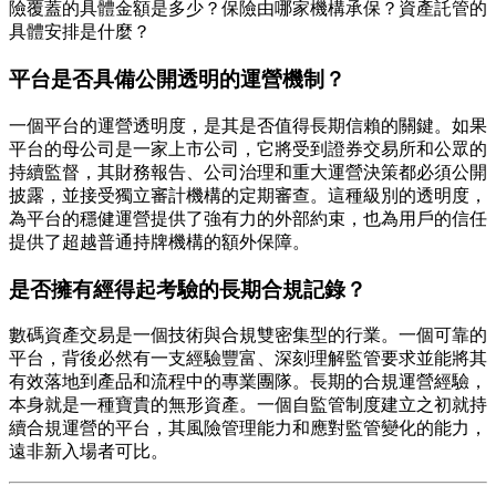
險覆蓋的具體金額是多少？保險由哪家機構承保？資產託管的
具體安排是什麼？
平台是否具備公開透明的運營機制？
一個平台的運營透明度，是其是否值得長期信賴的關鍵。如果
平台的母公司是一家上市公司，它將受到證券交易所和公眾的
持續監督，其財務報告、公司治理和重大運營決策都必須公開
披露，並接受獨立審計機構的定期審查。這種級別的透明度，
為平台的穩健運營提供了強有力的外部約束，也為用戶的信任
提供了超越普通持牌機構的額外保障。
是否擁有經得起考驗的長期合規記錄？
數碼資產交易是一個技術與合規雙密集型的行業。一個可靠的
平台，背後必然有一支經驗豐富、深刻理解監管要求並能將其
有效落地到產品和流程中的專業團隊。長期的合規運營經驗，
本身就是一種寶貴的無形資產。一個自監管制度建立之初就持
續合規運營的平台，其風險管理能力和應對監管變化的能力，
遠非新入場者可比。