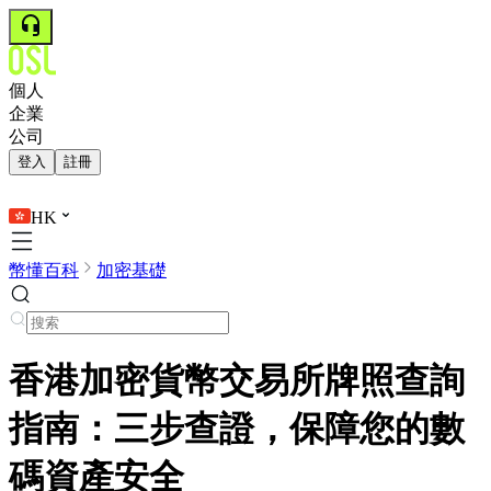
個人
企業
公司
登入
註冊
HK
幣懂百科
加密基礎
香港加密貨幣交易所牌照查詢
指南：三步查證，保障您的數
碼資產安全