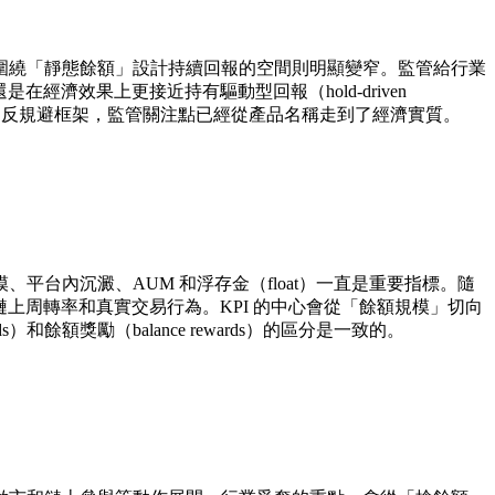
圍繞「靜態餘額」設計持續回報的空間則明顯變窄。監管給行業
是在經濟效果上更接近持有驅動型回報（hold-driven
 party）的反規避框架，監管關注點已經從產品名稱走到了經濟實質。
台內沉澱、AUM 和浮存金（float）一直是重要指標。隨
次、鏈上周轉率和真實交易行為。KPI 的中心會從「餘額規模」切向
餘額獎勵（balance rewards）的區分是一致的。