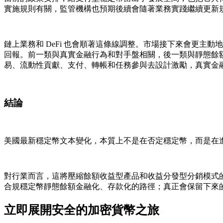
實施規則有關，監管機構也預期後續會隨著業務實踐繼續更新
鏈上業務和 DeFi 也會順著這條線調整。市場接下來會更
回報。前一類與真實金融行為和對手盤相關，後一類與靜態餘額高
易、流動性貢獻、支付、轉帳和任務參與去設計激勵，真實金
結論
美國最新穩定幣文本變化，本質上不是在否定穩定幣，而是在
對行業而言，這將壓縮餘額收益型產品和收益分發型分銷模式的空
合規穩定幣靜態餘額金融化、存款化的路徑；真正會保留下來
立即展開安全的加密貨幣之旅