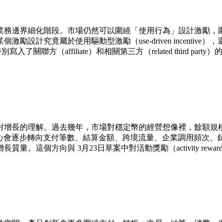
業務邊界細化階段。市場仍然可以圍繞「使用行為」設計激勵，
究竟屬於使用驅動型激勵（use-driven incentive），還
入了關聯方（affiliate）和相關第三方（related third
長的理解。過去幾年，市場對穩定幣的經營想像裡，餘額規模、平
間收緊，業務重心會逐步轉向支付筆數、結算金額、跨境流量、企業調用頻
方向與 3月23日草案中對活動獎勵（activity rewards）和