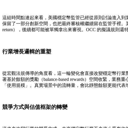
這組時間點連起來看，美國穩定幣監管已經從原則討論進入到
保留了一部分創新空間，也把最終審核權繼續留在監管手裡。某個激勵設計
return），後續都可能被單獨拿出來審視。OCC 的擬議規則還特別寫
行業增長邏輯的重塑
從宏觀法規傳導的角度看，這一輪變化會直接改變穩定幣行業對增
著基於餘額的獎勵（balance-based rewards）空
「使用規模」。真實場景中的流轉量，會比靜態餘額更能代表增長質量。這個
競爭方式與估值框架的轉變