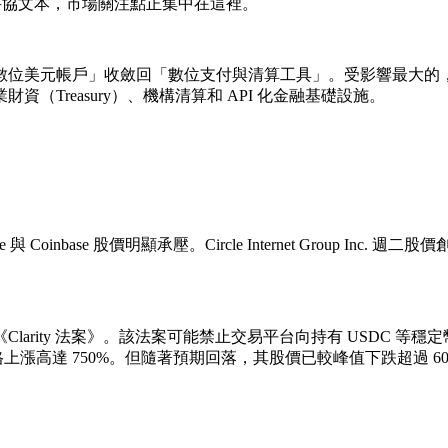
新妥協文本，市場關注點正集中在這裡。
數位美元帳戶」收斂回「數位支付與清算工具」。受影響最大的
Treasury）、機構清算和 API 化金融基礎設施。
Coinbase 股價明顯承壓。Circle Internet Group 
rity 法案》。該法案可能禁止交易平台向持有 USDC 等穩定
價格上漲高達 750%。但隨著預期回落，其股價已較峰值下跌超過 6