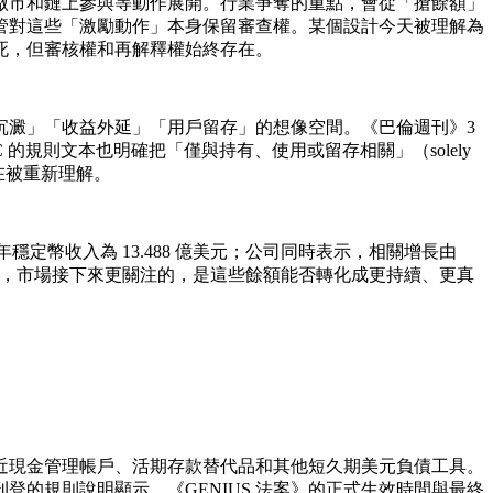
做市和鏈上參與等動作展開。行業爭奪的重點，會從「搶餘額」
管對這些「激勵動作」本身保留審查權。某個設計今天被理解為
死，但審核權和再解釋權始終存在。
沉澱」「收益外延」「用戶留存」的想像空間。《巴倫週刊》3
C 的規則文本也明確把「僅與持有、使用或留存相關」（solely
框架正在被重新理解。
全年穩定幣收入為 13.488 億美元；公司同時表示，相關增長由
則環境下，市場接下來更關注的，是這些餘額能否轉化成更持續、更真
近現金管理帳戶、活期存款替代品和其他短久期美元負債工具。
的規則說明顯示，《GENIUS 法案》的正式生效時間與最終