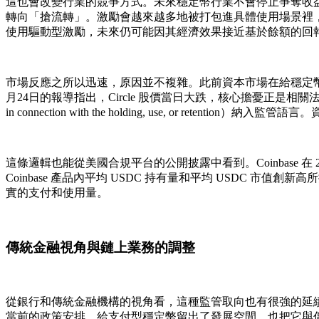
這也會改變行業的競爭方式。未來穩定幣行業不會停止爭奪收
轉向「搶流轉」。激勵會越來越多地被打包進具體使用場景裡
使用驅動型激勵，未來仍可能因其經濟效果接近基於餘額的回
市場反應之所以迅速，原因並不複雜。此前資本市場在給穩定
月24日的報導指出，Circle 股價當日大跌，核心擔憂正是相關
in connection with the holding, use, or 
這條邏輯也能從美國合規平台的公開披露中看到。Coinbase 在 
Coinbase 產品內平均 USDC 持有量和平均 USDC
實的支付和使用量。
傳統金融視角與鏈上業務的調整
從銀行和傳統金融機構的視角看，這種監管取向也有很強的延
當前的政策安排，給支付型穩定幣留出了發展空間，也把它與傳