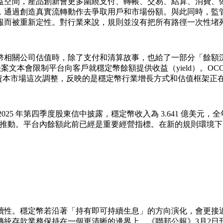
益空間，產品創新會更多圍繞支付、轉帳、交易、結算、消費、
，通過創造真實流轉動作去爭取用戶和市場份額。與此同時，監
報而被重新定性。對行業來說，規則並沒有把所有路徑一次性堵
幣相關公司估值時，除了支付和清算故事，也給了一部分「餘額
法案文本會限制平台向客戶就穩定幣餘額提供收益（yield）。OC
retention）納入監管語言。資本市場這次調整，反映的是穩定幣行業增長方式和估值
2025 年第四季度股東信中披露，穩定幣收入為 3.641 億美元，
 市值創新高所推動。平台內餘額此前已經是重要經營指標。在新的規
續性。穩定幣若沿著「持有即可持續生息」的方向演化，會更接
統存款業務保持在一個更清晰的邊界上。《聯邦公報》3月2日刊登