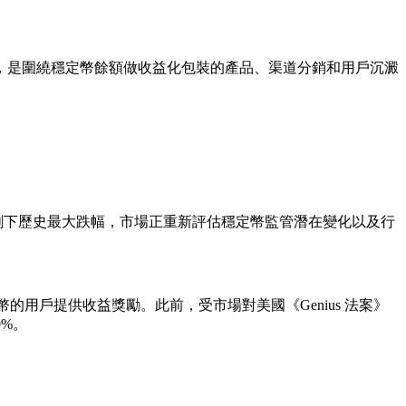
，是圍繞穩定幣餘額做收益化包裝的產品、渠道分銷和用戶沉澱
Inc. 週二股價創下歷史最大跌幅，市場正重新評估穩定幣監管潛在變化以及行
幣的用戶提供收益獎勵。此前，受市場對美國《Genius 法案》
0%。