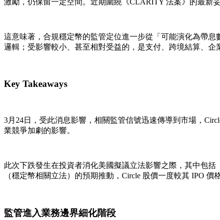
激勵，仍保留一定空間。近期圍繞《CLARITY 法案》的最
這意味著，
合規
穩定幣的監管定位進一步從「可能演化為帶息
邏輯；受影響較小、甚至相對受益的，是支付、跨境結算、企業財資（
Key Takeaways
3月24日，受此消息影響，相關監管信號迅速傳導到市場，Circle 與 
業競爭加劇的影響。
此次下跌發生在投資者消化美國擬議立法影響之際，其中包括《Cla
（穩定幣相關立法）的預期推動，Circle 股價一度較其 IPO 
監管進入業務邊界細化階段