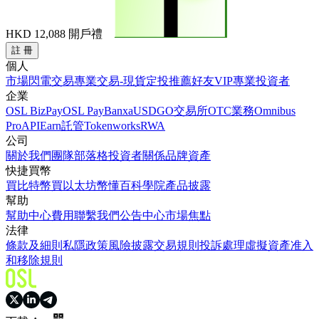
HKD 12,088
開戶禮
註 冊
個人
市場
閃電交易
專業交易-現貨
定投
推薦好友
VIP
專業投資者
企業
OSL BizPay
OSL Pay
Banxa
USDGO
交易所
OTC業務
Omnibus
Pro
API
Earn
託管
Tokenworks
RWA
公司
關於我們
團隊
部落格
投資者關係
品牌資產
快捷買幣
買比特幣
買以太坊
幣懂百科
學院
產品披露
幫助
幫助中心
費用
聯繫我們
公告中心
市場焦點
法律
條款及細則
私隱政策
風險披露
交易規則
投訴處理
虛擬資產准入
和移除規則