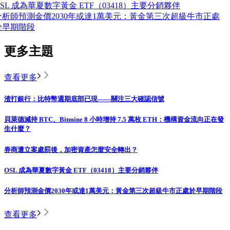
OSL 成為華夏數字黃金 ETF（03418）主要分銷夥伴
分析師預測金價2030年或達1萬美元：黃金第三次超級牛市正處
於早期階段
更多主題
查看更多
渣打銀行：比特幣週期底部已現——關注三大確認信號
貝萊德減持 BTC、Bitmine 8 小時增持 7.5 萬枚 ETH：機構資金流向正在發
生什麼？
券商遭立案處罰後，加密資產怎麼安全轉出？
OSL 成為華夏數字黃金 ETF（03418）主要分銷夥伴
分析師預測金價2030年或達1萬美元：黃金第三次超級牛市正處於早期階段
查看更多