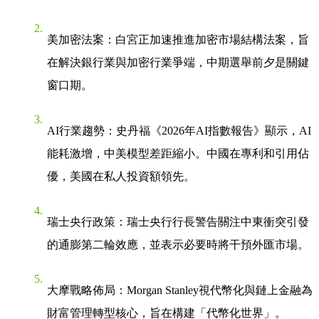
美加密法案
：白宮正加速推進加密市場結構法案，旨
在解決銀行業與加密行業爭端，中期選舉前夕是關鍵
窗口期。
AI行業趨勢
：史丹福《2026年AI指數報告》顯示，AI
能耗激增，中美模型差距縮小。中國在專利和引用佔
優，美國在私人投資額領先。
瑞士央行政策
：瑞士央行行長警告關注中東衝突引發
的通膨第二輪效應，並表示必要時將干預外匯市場。
大摩戰略佈局
：Morgan Stanley視代幣化與鏈上金融為
財富管理轉型核心，旨在構建「代幣化世界」。