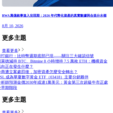
RWA 萬億敘事進入兌現期：2026 年代幣化資產的真實數據與合規分水嶺
8月 10, 2026
更多主題
查看更多
渣打銀行：比特幣週期底部已現——關注三大確認信號
萊德減持 BTC、Bitmine 8 小時增持 7.5 萬枚 ETH：機構資金
流向正在發生什麼？
券商遭立案處罰後，加密資產怎麼安全轉出？
OSL 成為華夏數字黃金 ETF（03418）主要分銷夥伴
分析師預測金價2030年或達1萬美元：黃金第三次超級牛市正處
於早期階段
更多主題
查看更多