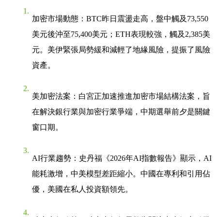
加密市場動態
：BTC昨日震盪走高，盤中觸及73,550
美元後沖至75,400美元；ETH表現較強，觸及2,385美
元。美伊緊張局勢緩和減輕了地緣風險，提振了風險
資產。
美加密法案
：白宮正加速推進加密市場結構法案，旨
在解決銀行業與加密行業爭端，中期選舉前夕是關鍵
窗口期。
AI行業趨勢
：史丹福《2026年AI指數報告》顯示，AI
能耗激增，中美模型差距縮小。中國在專利和引用佔
優，美國在私人投資額領先。