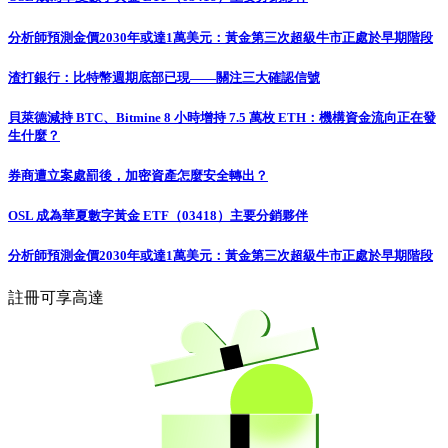
分析師預測金價2030年或達1萬美元：黃金第三次超級牛市正處於早期階段
渣打銀行：比特幣週期底部已現——關注三大確認信號
貝萊德減持 BTC、Bitmine 8 小時增持 7.5 萬枚 ETH：機構資金流向正在發
生什麼？
券商遭立案處罰後，加密資產怎麼安全轉出？
OSL 成為華夏數字黃金 ETF（03418）主要分銷夥伴
分析師預測金價2030年或達1萬美元：黃金第三次超級牛市正處於早期階段
註冊可享高達