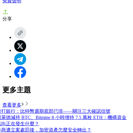
免責聲明
分享
更多主題
查看更多
渣打銀行：比特幣週期底部已現——關注三大確認信號
萊德減持 BTC、Bitmine 8 小時增持 7.5 萬枚 ETH：機構資金
流向正在發生什麼？
券商遭立案處罰後，加密資產怎麼安全轉出？