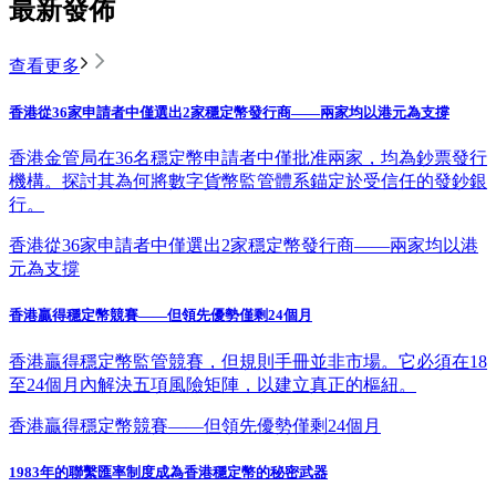
最新發佈
查看更多
香港從36家申請者中僅選出2家穩定幣發行商——兩家均以港元為支撐
香港金管局在36名穩定幣申請者中僅批准兩家，均為鈔票發行
機構。探討其為何將數字貨幣監管體系錨定於受信任的發鈔銀
行。
香港從36家申請者中僅選出2家穩定幣發行商——兩家均以港
元為支撐
香港贏得穩定幣競賽——但領先優勢僅剩24個月
香港贏得穩定幣監管競賽，但規則手冊並非市場。它必須在18
至24個月內解決五項風險矩陣，以建立真正的樞紐。
香港贏得穩定幣競賽——但領先優勢僅剩24個月
1983年的聯繫匯率制度成為香港穩定幣的秘密武器