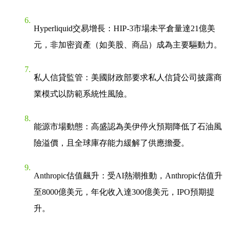
Hyperliquid交易增長
：HIP-3市場未平倉量達21億美
元，非加密資產（如美股、商品）成為主要驅動力。
私人信貸監管
：美國財政部要求私人信貸公司披露商
業模式以防範系統性風險。
能源市場動態
：高盛認為美伊停火預期降低了石油風
險溢價，且全球庫存能力緩解了供應擔憂。
Anthropic估值飆升
：受AI熱潮推動，Anthropic估值升
至8000億美元，年化收入達300億美元，IPO預期提
升。