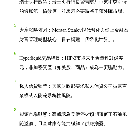
瑞士央行政策
：瑞士央行行長警告關注中東衝突引發
的通膨第二輪效應，並表示必要時將干預外匯市場。
大摩戰略佈局
：Morgan Stanley視代幣化與鏈上金融為
財富管理轉型核心，旨在構建「代幣化世界」。
Hyperliquid交易增長
：HIP-3市場未平倉量達21億美
元，非加密資產（如美股、商品）成為主要驅動力。
私人信貸監管
：美國財政部要求私人信貸公司披露商
業模式以防範系統性風險。
能源市場動態
：高盛認為美伊停火預期降低了石油風
險溢價，且全球庫存能力緩解了供應擔憂。