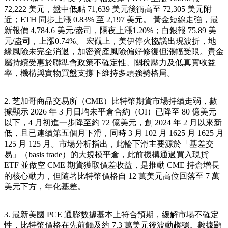
72,222 美元，盤中低點 71,639 美元後衝高至 72,305 美元附
近；ETH 同步上漲 0.83% 至 2,197 美元。 黃金短線走強，最
新報價 4,784.6 美元/盎司，隔夜上漲1.20%；白銀報 75.89 美
元/盎司，上漲0.74%。 宏觀上，美伊停火協議出現波折，地
緣風險未完全消退，加密資產風險偏好修復但漲幅受限。貴金
屬持續受惠於聯準會政策不確定性、關稅壓力及低真實收益
率，機構與實物買盤支撐下維持多頭強勢格局。
2. 芝加哥商品交易所（CME）比特幣期貨市場持續走弱，數
據顯示 2026 年 3 月日均未平倉合約（OI）已降至 80 億美元
以下，4 月初進一步降至約 72 億美元，創 2024 年 2 月以來新
低，且已連續第五個月下滑，同時 3 月 102 月 1625 月 1625 月
125 月 125 月。市場分析指出，此輪下滑主要源於「基差交
易」（basis trade）的大規模平倉，此前機構通過買入現貨
ETF 並做空 CME 期貨獲取價差收益，是推動 CME 持倉增長
的核心動力，但隨著比特幣價格自 12 萬美元高位回落至 7 萬
美元下方，年化基差。
3. 最新美國 PCE 通膨數據基本上符合預期，緩解市場不確定
性，比特幣價格在先前觸及約 7.3 萬美元後波動趨穩。數據顯