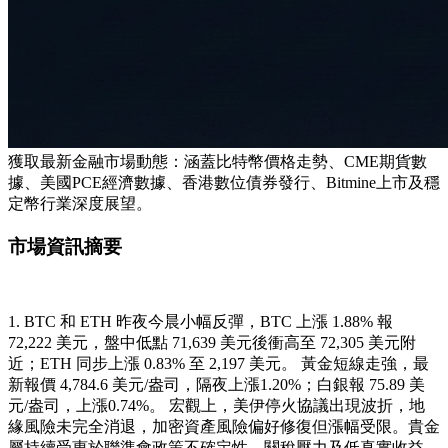
獲取最新金融市場動態：涵蓋比特幣價格走勢、CME期貨數
據、美國PCE經濟數據、香港數位債券發行、Bitmine上市及穩
定幣行業深度展望。
市場資訊摘要
1. BTC 和 ETH 昨夜今晨小幅反彈，BTC 上漲 ​​1.88% 報
72,222 美元，盤中低點 71,639 美元後衝高至 72,305 美元附
近；ETH 同步上漲 0.83% 至 2,197 美元。 黃金短線走強，最
新報價 4,784.6 美元/盎司，隔夜上漲1.20%；白銀報 75.89 美
元/盎司，上漲0.74%。 宏觀上，美伊停火協議出現波折，地
緣風險未完全消退，加密資產風險偏好修復但漲幅受限。貴金
屬持續受惠於聯準會政策不確定性、關稅壓力及低真實收益