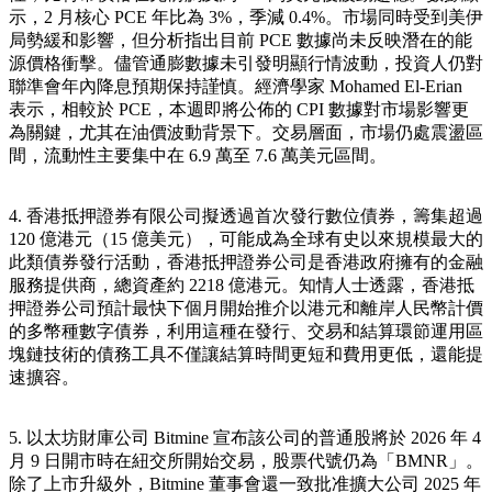
示，2 月核心 PCE 年比為 3%，季減 0.4%。市場同時受到美伊
局勢緩和影響，但分析指出目前 PCE 數據尚未反映潛在的能
源價格衝擊。儘管通膨數據未引發明顯行情波動，投資人仍對
聯準會年內降息預期保持謹慎。經濟學家 Mohamed El-Erian
表示，相較於 PCE，本週即將公佈的 CPI 數據對市場影響更
為關鍵，尤其在油價波動背景下。交易層面，市場仍處震盪區
間，流動性主要集中在 6.9 萬至 7.6 萬美元區間。
4. 香港抵押證券有限公司擬透過首次發行數位債券，籌集超過
120 億港元（15 億美元），可能成為全球有史以來規模最大的
此類債券發行活動，香港抵押證券公司是香港政府擁有的金融
服務提供商，總資產約 2218 億港元。知情人士透露，香港抵
押證券公司預計最快下個月開始推介以港元和離岸人民幣計價
的多幣種數字債券，利用這種在發行、交易和結算環節運用區
塊鏈技術的債務工具不僅讓結算時間更短和費用更低，還能提
速擴容。
5. 以太坊財庫公司 Bitmine 宣布該公司的普通股將於 2026 年 4
月 9 日開市時在紐交所開始交易，股票代號仍為「BMNR」。
除了上市升級外，Bitmine 董事會還一致批准擴大公司 2025 年