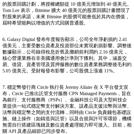
的股票回購計劃，將授權總額從 10 億美元增加到 40 億美元。
Tom Lee 表示，Bitmine 擴大 40 億美元的股票回購計畫體現了
對股東的承諾，未來 Bitmine 的股價可能會低於其內在價值，
屆時希望能夠以增值的方式回購普通股。
6. Galaxy Digital 發布年度報告顯示，公司全年淨虧損約 2.41
億美元，主要受數位資產及投資部位未實現虧損影響。調整後
數據顯示，公司錄得稅息折舊及攤銷前利潤約 2.16 億美元，
核心營運業務在非美國通用會計準則下獲利。其中，涵蓋交
易、借貸、資產管理及質押服務的數位資產業務調整後毛利約
5.05 億美元。受財報發布影響，公司股價上漲逾 11%。
7. 穩定幣發行商 Circle 執行長 Jeremy Allaire 在 X 平台發文宣
布，Circle 已推出託管支付服務 CPN Managed Payments，旨在
為銀行、支付服務商（PSPs）、金融科技公司及大型科技企
業提供一站式穩定幣支付解決方案。該產品支援法幣與法幣、
法幣與穩定幣之間的支付流轉，同時由 Circle 負責錢包基礎設
施、鏈上操作（如鑄造與託管）以及合規與許可等環節，機構
無需自行搭建區塊鏈及數位資產處理能力即可接入。目前，相
關 API 及產品細節已同步發布。