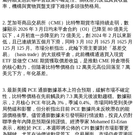
率，機構與實物買盤支撐下維持多頭強勢格局。
2. 芝加哥商品交易所（CME）比特幣期貨市場持續走弱，數
據顯示 2026 年 3 月日均未平倉合約（OI）已降至 80 億美元
以下，4 月初進一步降至約 72 億美元，創 2024 年 2 月以來新
低，且已連續第五個月下滑，同時 3 月 102 月 1625 月 1625 月
125 月 125 月。市場分析指出，此輪下滑主要源於「基差交
易」（basis trade）的大規模平倉，此前機構通過買入現貨
ETF 並做空 CME 期貨獲取價差收益，是推動 CME 持倉增長
的核心動力，但隨著比特幣價格自 12 萬美元高位回落至 7 萬
美元下方，年化基差。
3. 最新美國 PCE 通膨數據基本上符合預期，緩解市場不確定
性，比特幣價格在先前觸及約 7.3 萬美元後波動趨穩。數據顯
示，2 月核心 PCE 年比為 3%，季減 0.4%。市場同時受到美伊
局勢緩和影響，但分析指出目前 PCE 數據尚未反映潛在的能
源價格衝擊。儘管通膨數據未引發明顯行情波動，投資人仍對
聯準會年內降息預期保持謹慎。經濟學家 Mohamed El-Erian
表示，相較於 PCE，本週即將公佈的 CPI 數據對市場影響更
為關鍵，尤其在油價波動背景下。交易層面，市場仍處震盪區