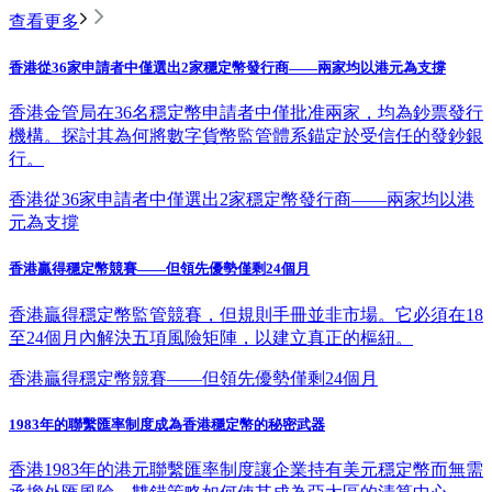
查看更多
香港從36家申請者中僅選出2家穩定幣發行商——兩家均以港元為支撐
香港金管局在36名穩定幣申請者中僅批准兩家，均為鈔票發行
機構。探討其為何將數字貨幣監管體系錨定於受信任的發鈔銀
行。
香港從36家申請者中僅選出2家穩定幣發行商——兩家均以港
元為支撐
香港贏得穩定幣競賽——但領先優勢僅剩24個月
香港贏得穩定幣監管競賽，但規則手冊並非市場。它必須在18
至24個月內解決五項風險矩陣，以建立真正的樞紐。
香港贏得穩定幣競賽——但領先優勢僅剩24個月
1983年的聯繫匯率制度成為香港穩定幣的秘密武器
香港1983年的港元聯繫匯率制度讓企業持有美元穩定幣而無需