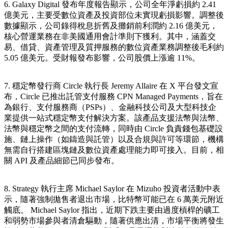
6. Galaxy Digital 發布年度報告顯示，公司全年淨虧損約 2.41
億美元，主要受數位資產及投資部位未實現虧損影響。調整後
數據顯示，公司錄得稅息折舊及攤銷前利潤約 2.16 億美元，
核心營運業務在非美國通用會計準則下獲利。其中，涵蓋交
易、借貸、資產管理及質押服務的數位資產業務調整後毛利約
5.05 億美元。受財報發布影響，公司股價上漲逾 11%。
7. 穩定幣發行商 Circle 執行長 Jeremy Allaire 在 X 平台發文宣
布，Circle 已推出託管支付服務 CPN Managed Payments，旨在
為銀行、支付服務商（PSPs）、金融科技公司及大型科技企
業提供一站式穩定幣支付解決方案。該產品支援法幣與法幣、
法幣與穩定幣之間的支付流轉，同時由 Circle 負責錢包基礎設
施、鏈上操作（如鑄造與託管）以及合規與許可等環節，機構
無需自行搭建區塊鏈及數位資產處理能力即可接入。目前，相
關 API 及產品細節已同步發布。
8. Strategy 執行主席 Michael Saylor 在 Mizuho 投資者活動中表
示，隨著強制拋售者退出市場，比特幣可能已在 6 萬美元附近
觸底。 Michael Saylor 指出，近期下跌主要由過度槓桿的礦工
和弱勢市場參與者清倉驅動，隨著供應出清，市場平衡將發生