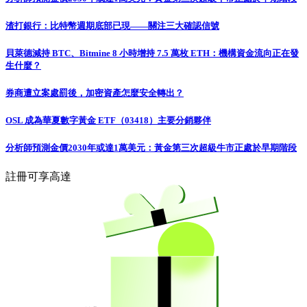
渣打銀行：比特幣週期底部已現——關注三大確認信號
貝萊德減持 BTC、Bitmine 8 小時增持 7.5 萬枚 ETH：機構資金流向正在發
生什麼？
券商遭立案處罰後，加密資產怎麼安全轉出？
OSL 成為華夏數字黃金 ETF（03418）主要分銷夥伴
分析師預測金價2030年或達1萬美元：黃金第三次超級牛市正處於早期階段
註冊可享高達