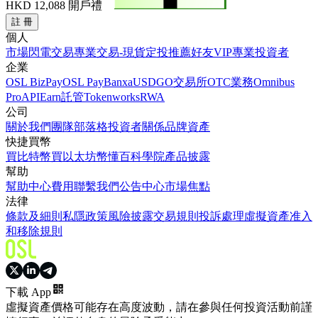
HKD 12,088
開戶禮
註 冊
個人
市場
閃電交易
專業交易-現貨
定投
推薦好友
VIP
專業投資者
企業
OSL BizPay
OSL Pay
Banxa
USDGO
交易所
OTC業務
Omnibus
Pro
API
Earn
託管
Tokenworks
RWA
公司
關於我們
團隊
部落格
投資者關係
品牌資產
快捷買幣
買比特幣
買以太坊
幣懂百科
學院
產品披露
幫助
幫助中心
費用
聯繫我們
公告中心
市場焦點
法律
條款及細則
私隱政策
風險披露
交易規則
投訴處理
虛擬資產准入
和移除規則
下載 App
虛擬資產價格可能存在高度波動，請在參與任何投資活動前謹