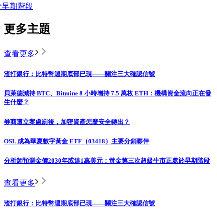
於早期階段
更多主題
查看更多
渣打銀行：比特幣週期底部已現——關注三大確認信號
貝萊德減持 BTC、Bitmine 8 小時增持 7.5 萬枚 ETH：機構資金流向正在發
生什麼？
券商遭立案處罰後，加密資產怎麼安全轉出？
OSL 成為華夏數字黃金 ETF（03418）主要分銷夥伴
分析師預測金價2030年或達1萬美元：黃金第三次超級牛市正處於早期階段
查看更多
渣打銀行：比特幣週期底部已現——關注三大確認信號