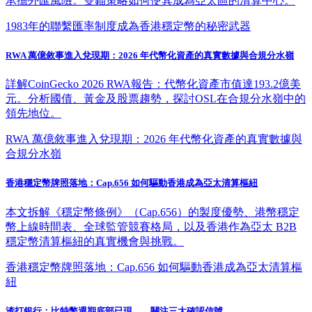
承擔外匯風險。雙錨策略如何使其成為亞太區的清算中心。
1983年的聯繫匯率制度成為香港穩定幣的秘密武器
RWA 萬億敘事進入兌現期：2026 年代幣化資產的真實數據與合規分水嶺
詳解CoinGecko 2026 RWA報告：代幣化資產市值達193.2億美
元。分析國債、黃金及股票趨勢，探討OSL在合規分水嶺中的
領先地位。
RWA 萬億敘事進入兌現期：2026 年代幣化資產的真實數據與
合規分水嶺
香港穩定幣牌照落地：Cap.656 如何驅動香港成為亞太清算樞紐
本文拆解《穩定幣條例》（Cap.656）的製度優勢、港幣穩定
幣上線時間表、全球監管競賽格局，以及香港作為亞太 B2B
穩定幣清算樞紐的真實機會與挑戰。
香港穩定幣牌照落地：Cap.656 如何驅動香港成為亞太清算樞
紐
渣打銀行：比特幣週期底部已現——關注三大確認信號