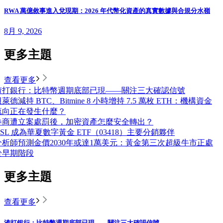
RWA 萬億敘事進入兌現期：2026 年代幣化資產的真實數據與合規分水嶺
8月 9, 2026
更多主題
查看更多
渣打銀行：比特幣週期底部已現——關注三大確認信號
萊德減持 BTC、Bitmine 8 小時增持 7.5 萬枚 ETH：機構資金
流向正在發生什麼？
券商遭立案處罰後，加密資產怎麼安全轉出？
OSL 成為華夏數字黃金 ETF（03418）主要分銷夥伴
分析師預測金價2030年或達1萬美元：黃金第三次超級牛市正處
於早期階段
更多主題
查看更多
渣打銀行：比特幣週期底部已現——關注三大確認信號