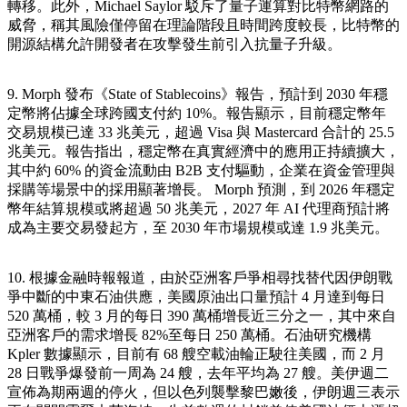
轉移。此外，Michael Saylor 駁斥了量子運算對比特幣網路的
威脅，稱其風險僅停留在理論階段且時間跨度較長，比特幣的
開源結構允許開發者在攻擊發生前引入抗量子升級。
9. Morph 發布《State of Stablecoins》報告，預計到 2030 年穩
定幣將佔據全球跨國支付約 10%。報告顯示，目前穩定幣年
交易規模已達 33 兆美元，超過 Visa 與 Mastercard 合計的 25.5
兆美元。報告指出，穩定幣在真實經濟中的應用正持續擴大，
其中約 60% 的資金流動由 B2B 支付驅動，企業在資金管理與
採購等場景中的採用顯著增長。 Morph 預測，到 2026 年穩定
幣年結算規模或將超過 50 兆美元，2027 年 AI 代理商預計將
成為主要交易發起方，至 2030 年市場規模或達 1.9 兆美元。
10. 根據金融時報報道，由於亞洲客戶爭相尋找替代因伊朗戰
爭中斷的中東石油供應，美國原油出口量預計 4 月達到每日
520 萬桶，較 3 月的每日 390 萬桶增長近三分之一，其中來自
亞洲客戶的需求增長 82%至每日 250 萬桶。石油研究機構
Kpler 數據顯示，目前有 68 艘空載油輪正駛往美國，而 2 月
28 日戰爭爆發前一周為 24 艘，去年平均為 27 艘。美伊週二
宣佈為期兩週的停火，但以色列襲擊黎巴嫩後，伊朗週三表示