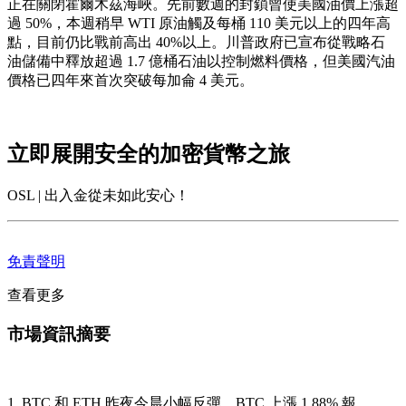
正在關閉霍爾木茲海峽。先前數週的封鎖曾使美國油價上漲超
過 50%，本週稍早 WTI 原油觸及每桶 110 美元以上的四年高
點，目前仍比戰前高出 40%以上。川普政府已宣布從戰略石
油儲備中釋放超過 1.7 億桶石油以控制燃料價格，但美國汽油
價格已四年來首次突破每加侖 4 美元。
立即展開安全的加密貨幣之旅
OSL | 出入金從未如此安心！
免責聲明
查看更多
市場資訊摘要
1. BTC 和 ETH 昨夜今晨小幅反彈，BTC 上漲 ​​1.88% 報