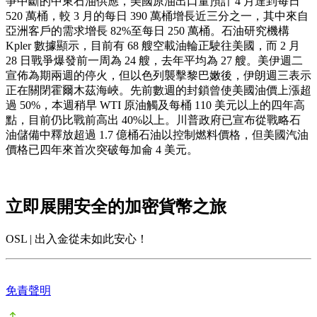
爭中斷的中東石油供應，美國原油出口量預計 4 月達到每日
520 萬桶，較 3 月的每日 390 萬桶增長近三分之一，其中來自
亞洲客戶的需求增長 82%至每日 250 萬桶。石油研究機構
Kpler 數據顯示，目前有 68 艘空載油輪正駛往美國，而 2 月
28 日戰爭爆發前一周為 24 艘，去年平均為 27 艘。美伊週二
宣佈為期兩週的停火，但以色列襲擊黎巴嫩後，伊朗週三表示
正在關閉霍爾木茲海峽。先前數週的封鎖曾使美國油價上漲超
過 50%，本週稍早 WTI 原油觸及每桶 110 美元以上的四年高
點，目前仍比戰前高出 40%以上。川普政府已宣布從戰略石
油儲備中釋放超過 1.7 億桶石油以控制燃料價格，但美國汽油
價格已四年來首次突破每加侖 4 美元。
立即展開安全的加密貨幣之旅
OSL | 出入金從未如此安心！
免責聲明