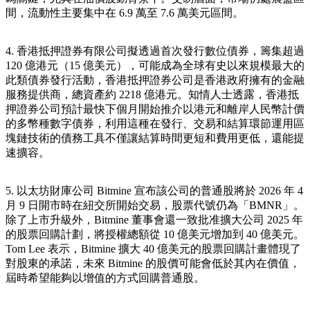
間，流動性主要集中在 6.9 萬至 7.6 萬美元區間。
4. 香港抵押證券有限公司擬透過首次發行數位債券，籌集超過
120 億港元（15 億美元），可能成為全球有史以來規模最大的
此類債券發行活動，香港抵押證券公司是香港政府擁有的金融
服務提供商，總資產約 2218 億港元。知情人士透露，香港抵
押證券公司預計最快下個月開始推介以港元和離岸人民幣計價
的多幣種數字債券，利用這種在發行、交易和結算環節運用區
塊鏈技術的債務工具不僅讓結算時間更短和費用更低，還能提
速擴容。
5. 以太坊財庫公司 Bitmine 宣布該公司的普通股將於 2026 年 4
月 9 日開市時在紐交所開始交易，股票代號仍為「BMNR」。
除了上市升級外，Bitmine 董事會還一致批准擴大公司 2025 年
的股票回購計劃，將授權總額從 10 億美元增加到 40 億美元。
Tom Lee 表示，Bitmine 擴大 40 億美元的股票回購計畫體現了
對股東的承諾，未來 Bitmine 的股價可能會低於其內在價值，
屆時希望能夠以增值的方式回購普通股。