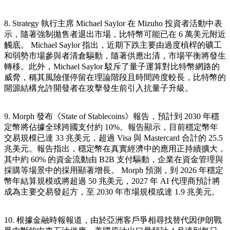
8. Strategy 執行主席 Michael Saylor 在 Mizuho 投資者活動中表
示，隨著強制拋售者退出市場，比特幣可能已在 6 萬美元附近
觸底。 Michael Saylor 指出，近期下跌主要由過度槓桿的礦工
和弱勢市場參與者清倉驅動，隨著供應出清，市場平衡將發生
轉移。此外，Michael Saylor 駁斥了量子運算對比特幣網路的
威脅，稱其風險僅停留在理論階段且時間跨度較長，比特幣的
開源結構允許開發者在攻擊發生前引入抗量子升級。
9. Morph 發布《State of Stablecoins》報告，預計到 2030 年穩
定幣將佔據全球跨國支付約 10%。報告顯示，目前穩定幣年
交易規模已達 33 兆美元，超過 Visa 與 Mastercard 合計的 25.5
兆美元。報告指出，穩定幣在真實經濟中的應用正持續擴大，
其中約 60% 的資金流動由 B2B 支付驅動，企業在資金管理與
採購等場景中的採用顯著增長。 Morph 預測，到 2026 年穩定
幣年結算規模或將超過 50 兆美元，2027 年 AI 代理商預計將
成為主要交易發起方，至 2030 年市場規模或達 1.9 兆美元。
10. 根據金融時報報道，由於亞洲客戶爭相尋找替代因伊朗戰