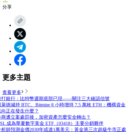
分享
更多主題
查看更多
渣打銀行：比特幣週期底部已現——關注三大確認信號
萊德減持 BTC、Bitmine 8 小時增持 7.5 萬枚 ETH：機構資金
流向正在發生什麼？
券商遭立案處罰後，加密資產怎麼安全轉出？
OSL 成為華夏數字黃金 ETF（03418）主要分銷夥伴
分析師預測金價2030年或達1萬美元：黃金第三次超級牛市正處