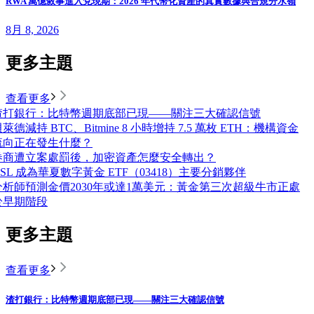
RWA 萬億敘事進入兌現期：2026 年代幣化資產的真實數據與合規分水嶺
8月 8, 2026
更多主題
查看更多
渣打銀行：比特幣週期底部已現——關注三大確認信號
萊德減持 BTC、Bitmine 8 小時增持 7.5 萬枚 ETH：機構資金
流向正在發生什麼？
券商遭立案處罰後，加密資產怎麼安全轉出？
OSL 成為華夏數字黃金 ETF（03418）主要分銷夥伴
分析師預測金價2030年或達1萬美元：黃金第三次超級牛市正處
於早期階段
更多主題
查看更多
渣打銀行：比特幣週期底部已現——關注三大確認信號