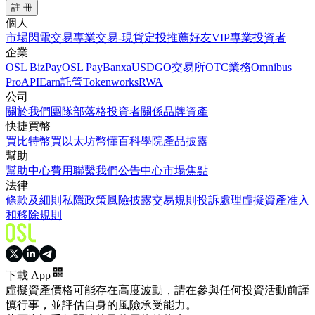
註 冊
個人
市場
閃電交易
專業交易-現貨
定投
推薦好友
VIP
專業投資者
企業
OSL BizPay
OSL Pay
Banxa
USDGO
交易所
OTC業務
Omnibus
Pro
API
Earn
託管
Tokenworks
RWA
公司
關於我們
團隊
部落格
投資者關係
品牌資產
快捷買幣
買比特幣
買以太坊
幣懂百科
學院
產品披露
幫助
幫助中心
費用
聯繫我們
公告中心
市場焦點
法律
條款及細則
私隱政策
風險披露
交易規則
投訴處理
虛擬資產准入
和移除規則
下載 App
虛擬資產價格可能存在高度波動，請在參與任何投資活動前謹
慎行事，並評估自身的風險承受能力。