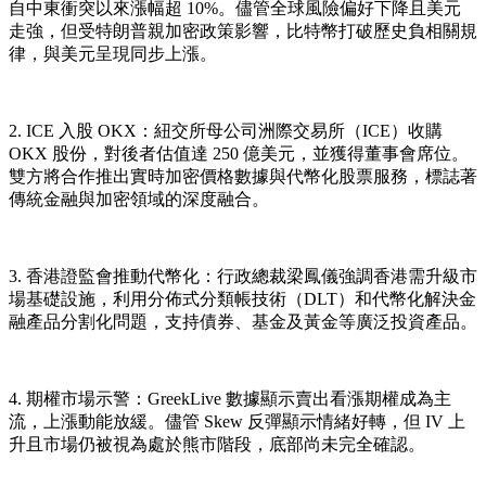
自中東衝突以來漲幅超 10%。儘管全球風險偏好下降且美元
走強，但受特朗普親加密政策影響，比特幣打破歷史負相關規
律，與美元呈現同步上漲。
2. ICE 入股 OKX
：紐交所母公司洲際交易所（ICE）收購
OKX 股份，對後者估值達 250 億美元，並獲得董事會席位。
雙方將合作推出實時加密價格數據與代幣化股票服務，標誌著
傳統金融與加密領域的深度融合。
3. 香港證監會推動代幣化
：行政總裁梁鳳儀強調香港需升級市
場基礎設施，利用分佈式分類帳技術（DLT）和代幣化解決金
融產品分割化問題，支持債券、基金及黃金等廣泛投資產品。
4. 期權市場示警
：GreekLive 數據顯示賣出看漲期權成為主
流，上漲動能放緩。儘管 Skew 反彈顯示情緒好轉，但 IV 上
升且市場仍被視為處於熊市階段，底部尚未完全確認。