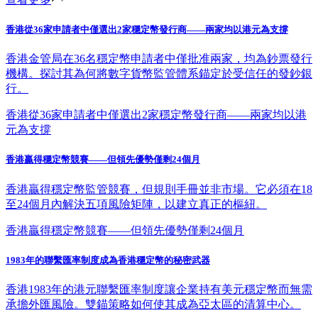
香港從36家申請者中僅選出2家穩定幣發行商——兩家均以港元為支撐
香港金管局在36名穩定幣申請者中僅批准兩家，均為鈔票發行
機構。探討其為何將數字貨幣監管體系錨定於受信任的發鈔銀
行。
香港從36家申請者中僅選出2家穩定幣發行商——兩家均以港
元為支撐
香港贏得穩定幣競賽——但領先優勢僅剩24個月
香港贏得穩定幣監管競賽，但規則手冊並非市場。它必須在18
至24個月內解決五項風險矩陣，以建立真正的樞紐。
香港贏得穩定幣競賽——但領先優勢僅剩24個月
1983年的聯繫匯率制度成為香港穩定幣的秘密武器
香港1983年的港元聯繫匯率制度讓企業持有美元穩定幣而無需
承擔外匯風險。雙錨策略如何使其成為亞太區的清算中心。