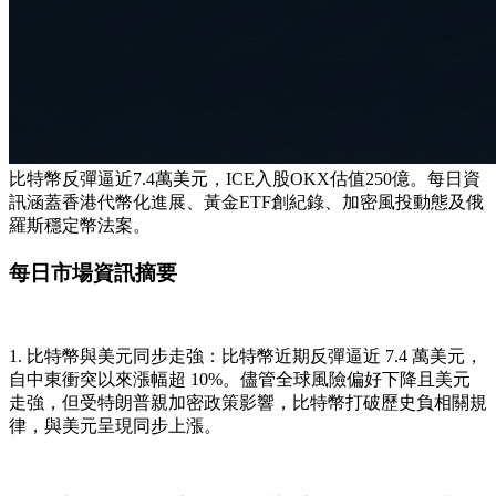
比特幣反彈逼近7.4萬美元，ICE入股OKX估值250億。每日資
訊涵蓋香港代幣化進展、黃金ETF創紀錄、加密風投動態及俄
羅斯穩定幣法案。
每日市場資訊摘要
1. 比特幣與美元同步走強
：比特幣近期反彈逼近 7.4 萬美元，
自中東衝突以來漲幅超 10%。儘管全球風險偏好下降且美元
走強，但受特朗普親加密政策影響，比特幣打破歷史負相關規
律，與美元呈現同步上漲。