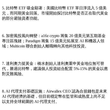
5. 比特幣 ETF 吸金顯著
：美國比特幣 ETF 單日淨流入 5 億美
元，而同期黃金回落。市場開始探討比特幣是否正在取代黃金
的部分避險資產功能。
6. 加密風投風向轉變
：a16z crypto 籌集 20 億美元第五期基金
專注區塊鏈；Paradigm 籌集 15 億美元拓展至 AI 和機器人領
域；Multicoin 聯合創始人離職轉向其他科技投資。
7. 達利奧力挺黃金
：橋水創始人達利奧重申黃金地位無可替
代，勝過比特幣，建議個人投資組合配置 5%-15% 的黃金以應
對災難風險。
8. AI 代理支付基礎設施
：Airwallex CEO 認為合規錢包是未來
AI 代理經濟的基礎，但目前穩定幣在監管和成熟度上尚不足
以支持全球範圍的 AI 代理支付。