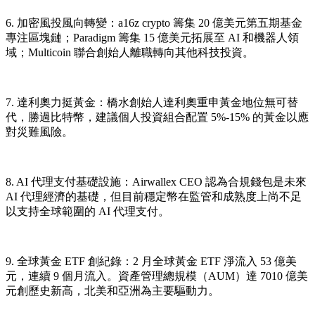
6. 加密風投風向轉變
：a16z crypto 籌集 20 億美元第五期基金
專注區塊鏈；Paradigm 籌集 15 億美元拓展至 AI 和機器人領
域；Multicoin 聯合創始人離職轉向其他科技投資。
7. 達利奧力挺黃金
：橋水創始人達利奧重申黃金地位無可替
代，勝過比特幣，建議個人投資組合配置 5%-15% 的黃金以應
對災難風險。
8. AI 代理支付基礎設施
：Airwallex CEO 認為合規錢包是未來
AI 代理經濟的基礎，但目前穩定幣在監管和成熟度上尚不足
以支持全球範圍的 AI 代理支付。
9. 全球黃金 ETF 創紀錄
：2 月全球黃金 ETF 淨流入 53 億美
元，連續 9 個月流入。資產管理總規模（AUM）達 7010 億美
元創歷史新高，北美和亞洲為主要驅動力。