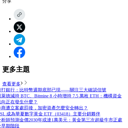
分享
更多主題
查看更多
渣打銀行：比特幣週期底部已現——關注三大確認信號
萊德減持 BTC、Bitmine 8 小時增持 7.5 萬枚 ETH：機構資金
流向正在發生什麼？
券商遭立案處罰後，加密資產怎麼安全轉出？
OSL 成為華夏數字黃金 ETF（03418）主要分銷夥伴
分析師預測金價2030年或達1萬美元：黃金第三次超級牛市正處
於早期階段