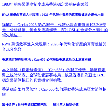
1983年的聯繫匯率制度成為香港穩定幣的秘密武器
RWA 萬億敘事進入兌現期：2026 年代幣化資產的真實數據與合規分水嶺
詳解CoinGecko 2026 RWA報告：代幣化資產市值達193.2億美
元。分析國債、黃金及股票趨勢，探討OSL在合規分水嶺中的
領先地位。
RWA 萬億敘事進入兌現期：2026 年代幣化資產的真實數據與
合規分水嶺
香港穩定幣牌照落地：Cap.656 如何驅動香港成為亞太清算樞紐
本文拆解《穩定幣條例》（Cap.656）的製度優勢、港幣穩定
幣上線時間表、全球監管競賽格局，以及香港作為亞太 B2B
穩定幣清算樞紐的真實機會與挑戰。
香港穩定幣牌照落地：Cap.656 如何驅動香港成為亞太清算樞
紐
渣打銀行：比特幣週期底部已現——關注三大確認信號