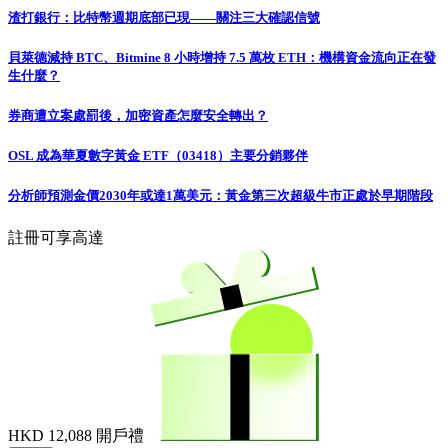
渣打銀行：比特幣週期底部已現——關注三大確認信號
貝萊德減持 BTC、Bitmine 8 小時增持 7.5 萬枚 ETH：機構資金流向正在發
生什麼？
券商遭立案處罰後，加密資產怎麼安全轉出？
OSL 成為華夏數字黃金 ETF（03418）主要分銷夥伴
分析師預測金價2030年或達1萬美元：黃金第三次超級牛市正處於早期階段
註冊可享高達
HKD 12,088
開戶禮