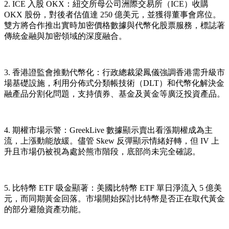
2. ICE 入股 OKX
：紐交所母公司洲際交易所（ICE）收購
OKX 股份，對後者估值達 250 億美元，並獲得董事會席位。
雙方將合作推出實時加密價格數據與代幣化股票服務，標誌著
傳統金融與加密領域的深度融合。
3. 香港證監會推動代幣化
：行政總裁梁鳳儀強調香港需升級市
場基礎設施，利用分佈式分類帳技術（DLT）和代幣化解決金
融產品分割化問題，支持債券、基金及黃金等廣泛投資產品。
4. 期權市場示警
：GreekLive 數據顯示賣出看漲期權成為主
流，上漲動能放緩。儘管 Skew 反彈顯示情緒好轉，但 IV 上
升且市場仍被視為處於熊市階段，底部尚未完全確認。
5. 比特幣 ETF 吸金顯著
：美國比特幣 ETF 單日淨流入 5 億美
元，而同期黃金回落。市場開始探討比特幣是否正在取代黃金
的部分避險資產功能。