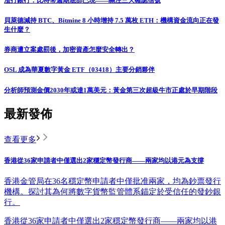
渣打銀行：比特幣週期底部已現——關注三大確認信號
貝萊德減持 BTC、Bitmine 8 小時增持 7.5 萬枚 ETH：機構資金流向正在發
生什麼？
券商遭立案處罰後，加密資產怎麼安全轉出？
OSL 成為華夏數字黃金 ETF（03418）主要分銷夥伴
分析師預測金價2030年或達1萬美元：黃金第三次超級牛市正處於早期階段
最新發佈
查看更多
香港從36家申請者中僅選出2家穩定幣發行商——兩家均以港元為支撐
香港金管局在36名穩定幣申請者中僅批准兩家，均為鈔票發行
機構。探討其為何將數字貨幣監管體系錨定於受信任的發鈔銀
行。
香港從36家申請者中僅選出2家穩定幣發行商——兩家均以港