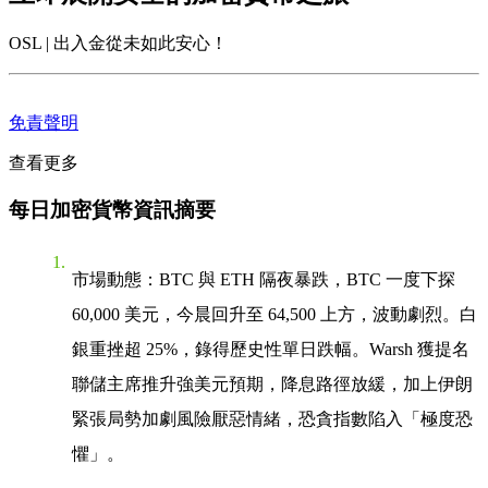
OSL | 出入金從未如此安心！
免責聲明
查看更多
每日加密貨幣資訊摘要
市場動態
：BTC 與 ETH 隔夜暴跌，BTC 一度下探
60,000 美元，今晨回升至 64,500 上方，波動劇烈。白
銀重挫超 25%，錄得歷史性單日跌幅。Warsh 獲提名
聯儲主席推升強美元預期，降息路徑放緩，加上伊朗
緊張局勢加劇風險厭惡情緒，恐貪指數陷入「極度恐
懼」。