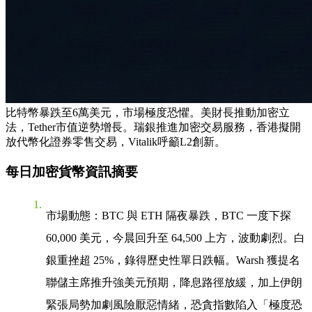
比特幣暴跌至6萬美元，市場極度恐懼。美財長推動加密立
法，Tether市值逆勢增長。瑞銀推進加密交易服務，香港擬開
放代幣化證券零售交易，Vitalik呼籲L2創新。
每日加密貨幣資訊摘要
市場動態
：BTC 與 ETH 隔夜暴跌，BTC 一度下探
60,000 美元，今晨回升至 64,500 上方，波動劇烈。白
銀重挫超 25%，錄得歷史性單日跌幅。Warsh 獲提名
聯儲主席推升強美元預期，降息路徑放緩，加上伊朗
緊張局勢加劇風險厭惡情緒，恐貪指數陷入「極度恐