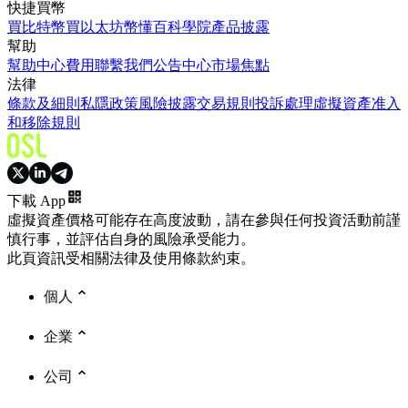
快捷買幣
買比特幣
買以太坊
幣懂百科
學院
產品披露
幫助
幫助中心
費用
聯繫我們
公告中心
市場焦點
法律
條款及細則
私隱政策
風險披露
交易規則
投訴處理
虛擬資產准入
和移除規則
下載 App
虛擬資產價格可能存在高度波動，請在參與任何投資活動前謹
慎行事，並評估自身的風險承受能力。
此頁資訊受相關法律及使用條款約束。
個人
企業
公司