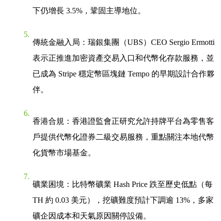
下仍增長 3.5%，鞏固主導地位。
傳統金融入局
：瑞銀集團（UBS）CEO Sergio Ermotti
表示正推進加密資產交易入口和代幣化存款服務，並
已成為 Stripe 穩定幣區塊鏈 Tempo 的早期設計合作夥
伴。
香港合規
：香港證監會正研究允許持牌平台為零售客
戶提供代幣化證券二級交易服務，重點關注本地代幣
化貨幣市場基金。
礦業困境
：比特幣礦業 Hash Price 跌至歷史低點（每
TH 約 0.03 美元），挖礦難度預計下調逾 13%，多家
礦企因成本和天氣原因關停設備。