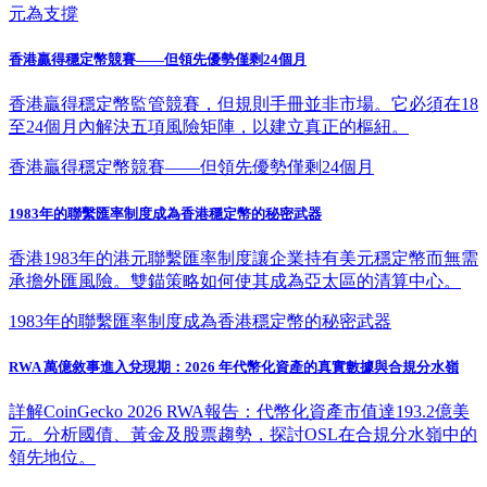
元為支撐
香港贏得穩定幣競賽——但領先優勢僅剩24個月
香港贏得穩定幣監管競賽，但規則手冊並非市場。它必須在18
至24個月內解決五項風險矩陣，以建立真正的樞紐。
香港贏得穩定幣競賽——但領先優勢僅剩24個月
1983年的聯繫匯率制度成為香港穩定幣的秘密武器
香港1983年的港元聯繫匯率制度讓企業持有美元穩定幣而無需
承擔外匯風險。雙錨策略如何使其成為亞太區的清算中心。
1983年的聯繫匯率制度成為香港穩定幣的秘密武器
RWA 萬億敘事進入兌現期：2026 年代幣化資產的真實數據與合規分水嶺
詳解CoinGecko 2026 RWA報告：代幣化資產市值達193.2億美
元。分析國債、黃金及股票趨勢，探討OSL在合規分水嶺中的
領先地位。