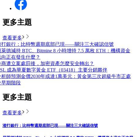
更多主題
查看更多
渣打銀行：比特幣週期底部已現——關注三大確認信號
萊德減持 BTC、Bitmine 8 小時增持 7.5 萬枚 ETH：機構資金
流向正在發生什麼？
券商遭立案處罰後，加密資產怎麼安全轉出？
OSL 成為華夏數字黃金 ETF（03418）主要分銷夥伴
分析師預測金價2030年或達1萬美元：黃金第三次超級牛市正處
於早期階段
更多主題
查看更多
渣打銀行：比特幣週期底部已現——關注三大確認信號