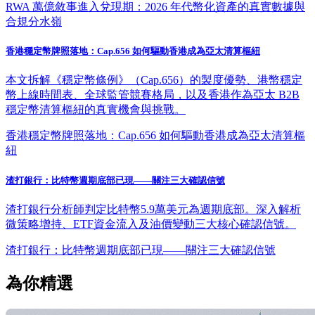
RWA 萬億敘事進入兌現期：2026 年代幣化資產的真實數據與
合規分水嶺
香港穩定幣牌照落地：Cap.656 如何驅動香港成為亞太清算樞紐
本文拆解《穩定幣條例》（Cap.656）的製度優勢、港幣穩定
幣上線時間表、全球監管競賽格局，以及香港作為亞太 B2B
穩定幣清算樞紐的真實機會與挑戰。
香港穩定幣牌照落地：Cap.656 如何驅動香港成為亞太清算樞
紐
渣打銀行：比特幣週期底部已現——關注三大確認信號
渣打銀行分析師判定比特幣5.9萬美元為週期底部。深入解析
微策略增持、ETF資金流入及油價變動三大核心確認信號。
渣打銀行：比特幣週期底部已現——關注三大確認信號
為你精選