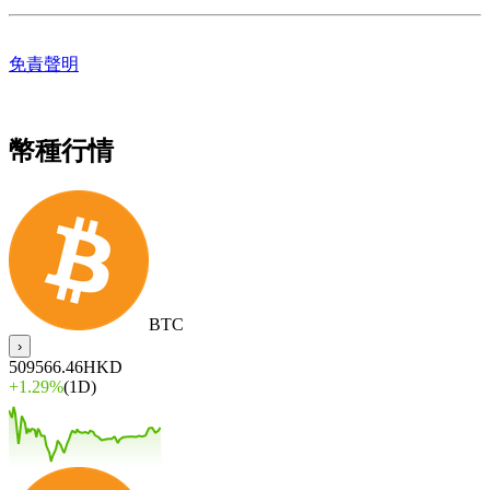
免責聲明
幣種行情
BTC
›
509566.46
HKD
+
1.29%
(1D)