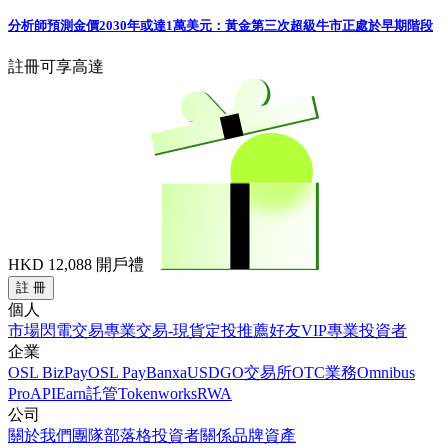
分析師預測金價2030年或達1萬美元：黃金第三次超級牛市正處於早期階段
註冊可享高達
HKD 12,088
開戶禮
註 冊
個人
市場
閃電交易
專業交易-現貨
定投
推薦好友
VIP
專業投資者
企業
OSL BizPay
OSL Pay
Banxa
USDGO
交易所
OTC業務
Omnibus
Pro
API
Earn
託管
Tokenworks
RWA
公司
關於我們
團隊
部落格
投資者關係
品牌資產