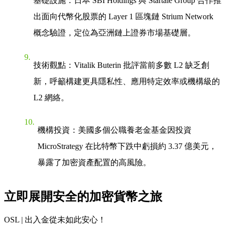
基礎設施
：日本 SBI Holdings 與 Startale Group 合作推
出面向代幣化股票的 Layer 1 區塊鏈 Strium Network
概念驗證，定位為亞洲鏈上證券市場基礎層。
技術觀點
：Vitalik Buterin 批評當前多數 L2 缺乏創
新，呼籲構建更具隱私性、應用特定效率或機構級的
L2 網絡。
機構投資
：美國多個公職養老金基金因投資
MicroStrategy 在比特幣下跌中虧損約 3.37 億美元，
暴露了加密資產配置的高風險。
立即展開安全的加密貨幣之旅
OSL | 出入金從未如此安心！