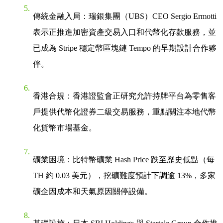
傳統金融入局
：瑞銀集團（UBS）CEO Sergio Ermotti
表示正推進加密資產交易入口和代幣化存款服務，並
已成為 Stripe 穩定幣區塊鏈 Tempo 的早期設計合作夥
伴。
香港合規
：香港證監會正研究允許持牌平台為零售客
戶提供代幣化證券二級交易服務，重點關注本地代幣
化貨幣市場基金。
礦業困境
：比特幣礦業 Hash Price 跌至歷史低點（每
TH 約 0.03 美元），挖礦難度預計下調逾 13%，多家
礦企因成本和天氣原因關停設備。