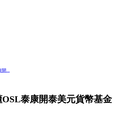
...
OSL泰康開泰美元貨幣基金