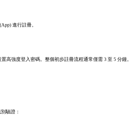
App) 進行註冊。
設置高強度登入密碼。整個初步註冊流程通常僅需
3 至 5 分鐘
。
識別驗證：