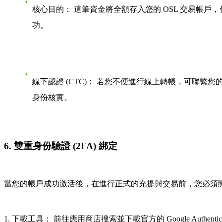
核心目的：
這筆資金將全額存入您的 OSL 交易帳
功。
線下認證 (CTC)：
若您不便進行線上轉帳，可聯繫您的專屬
身份核實。
6. 雙重身份驗證 (2FA) 綁定
當您的帳戶成功激活後，在進行正式的充提與交易前，您
必須
1. 下載工具：
前往應用商店搜索並下載官方的
Google Authentic