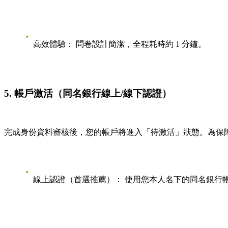
高效體驗：
問卷設計簡潔，全程耗時約
1 分鐘
。
5. 帳戶激活（同名銀行線上/線下認證）
完成身份資料審核後，您的帳戶將進入「待激活」狀態。為保障
線上認證（首選推薦）：
使用您本人名下的
同名銀行