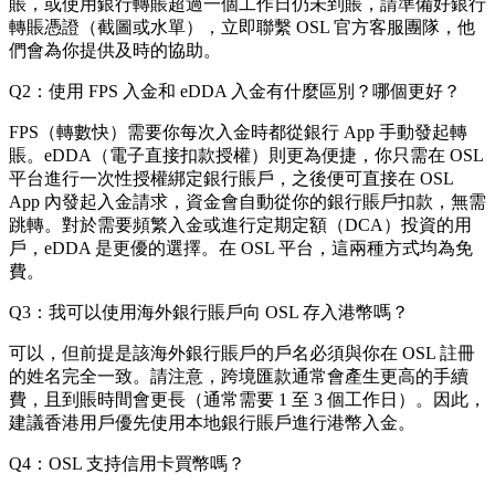
賬，或使用銀行轉賬超過一個工作日仍未到賬，請準備好銀行
轉賬憑證（截圖或水單），立即聯繫 OSL 官方客服團隊，他
們會為你提供及時的協助。
Q2：使用 FPS 入金和 eDDA 入金有什麼區別？哪個更好？
FPS（轉數快）需要你每次入金時都從銀行 App 手動發起轉
賬。eDDA（電子直接扣款授權）則更為便捷，你只需在 OSL
平台進行一次性授權綁定銀行賬戶，之後便可直接在 OSL
App 內發起入金請求，資金會自動從你的銀行賬戶扣款，無需
跳轉。對於需要頻繁入金或進行定期定額（DCA）投資的用
戶，eDDA 是更優的選擇。在 OSL 平台，這兩種方式均為免
費。
Q3：我可以使用海外銀行賬戶向 OSL 存入港幣嗎？
可以，但前提是該海外銀行賬戶的戶名必須與你在 OSL 註冊
的姓名完全一致。請注意，跨境匯款通常會產生更高的手續
費，且到賬時間會更長（通常需要 1 至 3 個工作日）。因此，
建議香港用戶優先使用本地銀行賬戶進行港幣入金。
Q4：OSL 支持信用卡買幣嗎？