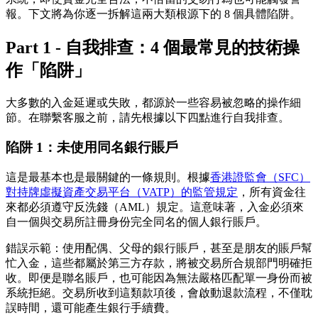
報。下文將為你逐一拆解這兩大類根源下的 8 個具體陷阱。
Part 1 - 自我排查：4 個最常見的技術操
作「陷阱」
大多數的入金延遲或失敗，都源於一些容易被忽略的操作細
節。在聯繫客服之前，請先根據以下四點進行自我排查。
陷阱 1：未使用同名銀行賬戶
這是最基本也是最關鍵的一條規則。根據
香港證監會（SFC）
對持牌虛擬資產交易平台（VATP）的監管規定
，所有資金往
來都必須遵守反洗錢（AML）規定。這意味著，入金必須來
自一個與交易所註冊身份
完全同名
的個人銀行賬戶。
錯誤示範
：使用配偶、父母的銀行賬戶，甚至是朋友的賬戶幫
忙入金，這些都屬於第三方存款，將被交易所合規部門明確拒
收。即便是聯名賬戶，也可能因為無法嚴格匹配單一身份而被
系統拒絕。交易所收到這類款項後，會啟動退款流程，不僅耽
誤時間，還可能產生銀行手續費。