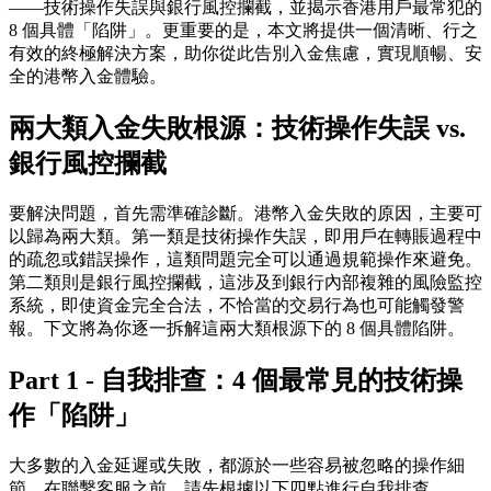
——
技術操作失誤
與
銀行風控攔截
，並揭示香港用戶最常犯的
8 個具體「陷阱」。更重要的是，本文將提供一個清晰、行之
有效的終極解決方案，助你從此告別入金焦慮，實現順暢、安
全的港幣入金體驗。
兩大類入金失敗根源：技術操作失誤 vs.
銀行風控攔截
要解決問題，首先需準確診斷。港幣入金失敗的原因，主要可
以歸為兩大類。第一類是
技術操作失誤
，即用戶在轉賬過程中
的疏忽或錯誤操作，這類問題完全可以通過規範操作來避免。
第二類則是
銀行風控攔截
，這涉及到銀行內部複雜的風險監控
系統，即使資金完全合法，不恰當的交易行為也可能觸發警
報。下文將為你逐一拆解這兩大類根源下的 8 個具體陷阱。
Part 1 - 自我排查：4 個最常見的技術操
作「陷阱」
大多數的入金延遲或失敗，都源於一些容易被忽略的操作細
節。在聯繫客服之前，請先根據以下四點進行自我排查。