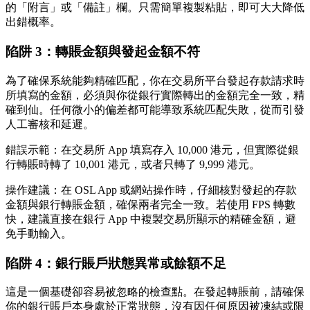
的「附言」或「備註」欄。只需簡單複製粘貼，即可大大降低
出錯概率。
陷阱 3：轉賬金額與發起金額不符
為了確保系統能夠精確匹配，你在交易所平台發起存款請求時
所填寫的金額，必須與你從銀行實際轉出的金額
完全一致，精
確到仙
。任何微小的偏差都可能導致系統匹配失敗，從而引發
人工審核和延遲。
錯誤示範
：在交易所 App 填寫存入 10,000 港元，但實際從銀
行轉賬時轉了 10,001 港元，或者只轉了 9,999 港元。
操作建議
：在 OSL App 或網站操作時，仔細核對發起的存款
金額與銀行轉賬金額，確保兩者完全一致。若使用 FPS 轉數
快，建議直接在銀行 App 中複製交易所顯示的精確金額，避
免手動輸入。
陷阱 4：銀行賬戶狀態異常或餘額不足
這是一個基礎卻容易被忽略的檢查點。在發起轉賬前，請確保
你的銀行賬戶本身處於正常狀態，沒有因任何原因被凍結或限