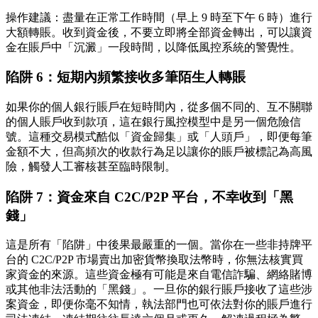
操作建議
：盡量在正常工作時間（早上 9 時至下午 6 時）進行
大額轉賬。收到資金後，不要立即將全部資金轉出，可以讓資
金在賬戶中「沉澱」一段時間，以降低風控系統的警覺性。
陷阱 6：短期內頻繁接收多筆陌生人轉賬
如果你的個人銀行賬戶在短時間內，從多個不同的、互不關聯
的個人賬戶收到款項，這在銀行風控模型中是另一個危險信
號。這種交易模式酷似「資金歸集」或「人頭戶」，即便每筆
金額不大，但高頻次的收款行為足以讓你的賬戶被標記為高風
險，觸發人工審核甚至臨時限制。
陷阱 7：資金來自 C2C/P2P 平台，不幸收到「黑
錢」
這是所有「陷阱」中
後果最嚴重
的一個。當你在一些非持牌平
台的 C2C/P2P 市場賣出加密貨幣換取法幣時，你無法核實買
家資金的來源。這些資金極有可能是來自電信詐騙、網絡賭博
或其他非法活動的「黑錢」。一旦你的銀行賬戶接收了這些涉
案資金，即便你毫不知情，執法部門也可依法對你的賬戶進行