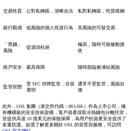
交易性質
公對私轉賬，清晰合法
私對私轉賬，性質模糊
銀行觀感
低風險的個人投資行為
高風險的可疑交易
「黑錢」
極高，隨時可能被動接
從源頭杜絕
風險
收
賬戶安全
最高保障
隨時面臨被凍結風險
受 SFC 持牌監管，合規
通常不受監管，風險自
監管狀態
透明
擔
此外，OSL 集團（港交所代碼：863.HK）作為上市公司，擁
有機構級的安全技術架構，客戶資產採取冷熱錢包分離托管，
並提供高達 10 億美元的保險保障，為用戶的資產安全提供了
多重防護。如需了解更多關於 OSL 的背景與服務，可訪問
OSL 官方網站
。