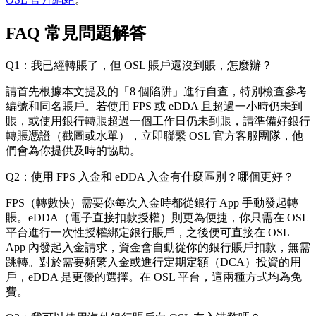
FAQ 常見問題解答
Q1：我已經轉賬了，但 OSL 賬戶還沒到賬，怎麼辦？
請首先根據本文提及的「8 個陷阱」進行自查，特別檢查參考
編號和同名賬戶。若使用 FPS 或 eDDA 且超過一小時仍未到
賬，或使用銀行轉賬超過一個工作日仍未到賬，請準備好銀行
轉賬憑證（截圖或水單），立即聯繫 OSL 官方客服團隊，他
們會為你提供及時的協助。
Q2：使用 FPS 入金和 eDDA 入金有什麼區別？哪個更好？
FPS（轉數快）需要你每次入金時都從銀行 App 手動發起轉
賬。eDDA（電子直接扣款授權）則更為便捷，你只需在 OSL
平台進行一次性授權綁定銀行賬戶，之後便可直接在 OSL
App 內發起入金請求，資金會自動從你的銀行賬戶扣款，無需
跳轉。對於需要頻繁入金或進行定期定額（DCA）投資的用
戶，eDDA 是更優的選擇。在 OSL 平台，這兩種方式均為免
費。