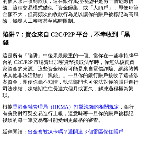
的個人賬戶收到款項，這在銀行風控模型中是另一個危險信
號。這種交易模式酷似「資金歸集」或「人頭戶」，即便每筆
金額不大，但高頻次的收款行為足以讓你的賬戶被標記為高風
險，觸發人工審核甚至臨時限制。
陷阱 7：資金來自 C2C/P2P 平台，不幸收到「黑
錢」
這是所有「陷阱」中
後果最嚴重
的一個。當你在一些非持牌平
台的 C2C/P2P 市場賣出加密貨幣換取法幣時，你無法核實買
家資金的來源。這些資金極有可能是來自電信詐騙、網絡賭博
或其他非法活動的「黑錢」。一旦你的銀行賬戶接收了這些涉
案資金，即便你毫不知情，執法部門也可依法對你的賬戶進行
司法凍結，凍結期往往長達六個月或更久，解凍過程極為繁
瑣。
根據
香港金融管理局（HKMA）打擊洗錢的相關規定
，銀行
有義務對可疑交易進行上報，這意味著一旦你的賬戶被標記，
後續的每一筆交易都可能受到更嚴格的審查。
延伸閱讀：
出金會被凍卡嗎？避開這 3 個雷區保住賬戶