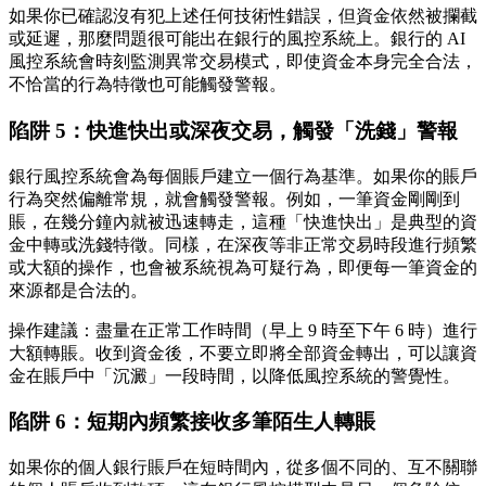
如果你已確認沒有犯上述任何技術性錯誤，但資金依然被攔截
或延遲，那麼問題很可能出在銀行的風控系統上。銀行的 AI
風控系統會時刻監測異常交易模式，即使資金本身完全合法，
不恰當的行為特徵也可能觸發警報。
陷阱 5：快進快出或深夜交易，觸發「洗錢」警報
銀行風控系統會為每個賬戶建立一個行為基準。如果你的賬戶
行為突然偏離常規，就會觸發警報。例如，一筆資金剛剛到
賬，在幾分鐘內就被迅速轉走，這種「快進快出」是典型的資
金中轉或洗錢特徵。同樣，在深夜等非正常交易時段進行頻繁
或大額的操作，也會被系統視為可疑行為，即便每一筆資金的
來源都是合法的。
操作建議
：盡量在正常工作時間（早上 9 時至下午 6 時）進行
大額轉賬。收到資金後，不要立即將全部資金轉出，可以讓資
金在賬戶中「沉澱」一段時間，以降低風控系統的警覺性。
陷阱 6：短期內頻繁接收多筆陌生人轉賬
如果你的個人銀行賬戶在短時間內，從多個不同的、互不關聯