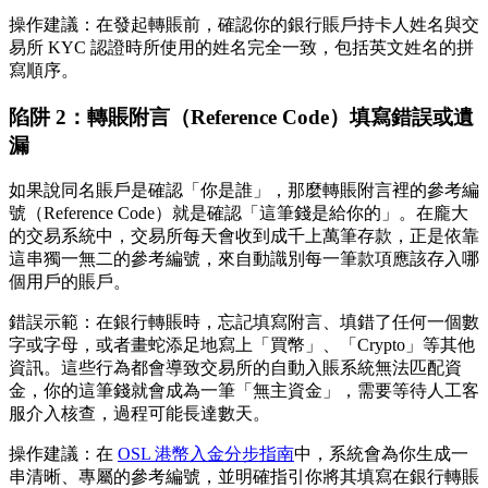
操作建議
：在發起轉賬前，確認你的銀行賬戶持卡人姓名與交
易所 KYC 認證時所使用的姓名完全一致，包括英文姓名的拼
寫順序。
陷阱 2：轉賬附言（Reference Code）填寫錯誤或遺
漏
如果說同名賬戶是確認「你是誰」，那麼轉賬附言裡的
參考編
號
（Reference Code）就是確認「這筆錢是給你的」。在龐大
的交易系統中，交易所每天會收到成千上萬筆存款，正是依靠
這串獨一無二的參考編號，來自動識別每一筆款項應該存入哪
個用戶的賬戶。
錯誤示範
：在銀行轉賬時，忘記填寫附言、填錯了任何一個數
字或字母，或者畫蛇添足地寫上「買幣」、「Crypto」等其他
資訊。這些行為都會導致交易所的自動入賬系統無法匹配資
金，你的這筆錢就會成為一筆「無主資金」，需要等待人工客
服介入核查，過程可能長達數天。
操作建議
：在
OSL 港幣入金分步指南
中，系統會為你生成一
串清晰、專屬的參考編號，並明確指引你將其填寫在銀行轉賬