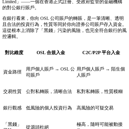
Limited」
——一個在香港正式註冊、受政府監管的金融機構
的對公銀行賬戶。
在銀行看來，你向 OSL 公司賬戶的轉賬，是一筆清晰、透明
且合法的投資行為，性質等同於你向證券公司賬戶存入資金。
這從根本上消除了「黑錢」污染的風險，也完全符合銀行的風
控邏輯。
對比維度
OSL 合規入金
C2C/P2P 平台入金
用戶個人賬戶 → OSL 公
用戶個人賬戶 → 陌生個
資金路徑
司賬戶
人賬戶
交易性質
公對私轉賬，清晰合法
私對私轉賬，性質模糊
銀行觀感
低風險的個人投資行為
高風險的可疑交易
「黑錢」
極高，隨時可能被動接
從源頭杜絕