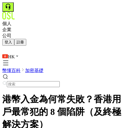
個人
企業
公司
登入
註冊
HK
幣懂百科
加密基礎
港幣入金為何常失敗？香港用
戶最常犯的 8 個陷阱（及終極
解決方案）