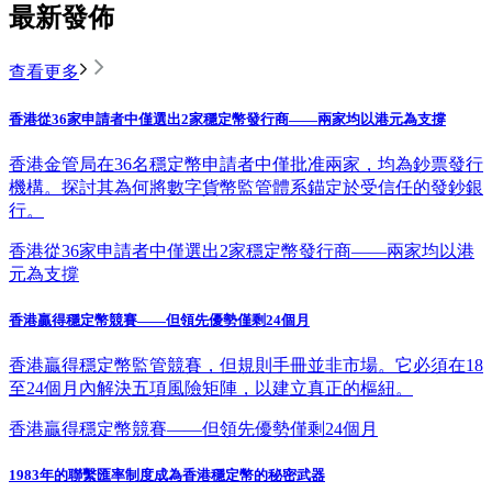
最新發佈
查看更多
香港從36家申請者中僅選出2家穩定幣發行商——兩家均以港元為支撐
香港金管局在36名穩定幣申請者中僅批准兩家，均為鈔票發行
機構。探討其為何將數字貨幣監管體系錨定於受信任的發鈔銀
行。
香港從36家申請者中僅選出2家穩定幣發行商——兩家均以港
元為支撐
香港贏得穩定幣競賽——但領先優勢僅剩24個月
香港贏得穩定幣監管競賽，但規則手冊並非市場。它必須在18
至24個月內解決五項風險矩陣，以建立真正的樞紐。
香港贏得穩定幣競賽——但領先優勢僅剩24個月
1983年的聯繫匯率制度成為香港穩定幣的秘密武器