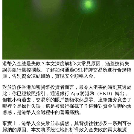
港幣入金總是失敗？本文深度解析8大常見原因，涵蓋技術失
誤與銀行風控攔截。了解如何通過OSL持牌交易所進行合規轉
賬，告別資金凍結風險，實現安全順暢入金。
對於許多香港加密貨幣投資者而言，最令人沮喪的時刻莫過於
此：你已經按照指引，通過銀行 App 將港幣（HKD）轉出，
但數小時過去，交易所的賬戶餘額依然是零。這筆錢究竟去了
哪裡？是操作失誤，還是被銀行攔截了？這種對資金失聯的焦
慮感，是港幣入金過程中的普遍痛點。
事實上，港幣入金失敗並非偶然，其背後往往涉及一系列可被
歸納的原因。本文將系統性地剖析導致入金失敗的兩大根源