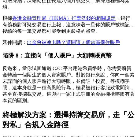
司法凍結，凍結期往往長達六個月或更久，解凍過程極為繁
瑣。
根據
香港金融管理局（HKMA）打擊洗錢的相關規定
，銀行
有義務對可疑交易進行上報，這意味著一旦你的賬戶被標記，
後續的每一筆交易都可能受到更嚴格的審查。
延伸閱讀：
出金會被凍卡嗎？避開這 3 個雷區保住賬戶
陷阱 8：直接向「個人賬戶」大額轉賬買幣
反過來，當你試圖通過 C2C 平台用港幣買幣時，你需要將資
金轉給一個陌生的個人賣家賬戶。對於銀行來說，你向一個素
未謀面的個人賬戶進行大額轉賬，並備註「投資」等模糊字
眼，這本身就是一種高風險行為，極易被銀行客服致電問詢，
甚至直接攔截交易。這與向一家正式註冊的金融機構轉賬有著
本質的區別。
終極解決方案：選擇持牌交易所，走「公
對私」合規入金路徑