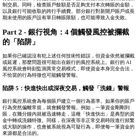
制交易。同時，檢查賬戶餘額是否足夠支付本次轉賬的金額，
以及銀行可能收取的跨行手續費。部分銀行對新開戶賬戶或長
期未使用的賬戶設有單日轉賬限額，也可能導致入金失敗。
Part 2 - 銀行視角：4 個觸發風控被攔截
的「陷阱」
如果你已確認沒有犯上述任何技術性錯誤，但資金依然被攔截
或延遲，那麼問題很可能出在銀行的風控系統上。銀行的 AI
風控系統會時刻監測異常交易模式，即使資金本身完全合法，
不恰當的行為特徵也可能觸發警報。
陷阱 5：快進快出或深夜交易，觸發「洗錢」警報
銀行風控系統會為每個賬戶建立一個行為基準。如果你的賬戶
行為突然偏離常規，就會觸發警報。例如，一筆資金剛剛到
賬，在幾分鐘內就被迅速轉走，這種「快進快出」是典型的資
金中轉或洗錢特徵。同樣，在深夜等非正常交易時段進行頻繁
或大額的操作，也會被系統視為可疑行為，即便每一筆資金的
來源都是合法的。