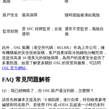
風險
收
賬戶安全
最高保障
隨時面臨被凍結風險
受 SFC 持牌監管，合規
通常不受監管，風險自
監管狀態
透明
擔
此外，OSL 集團（港交所代碼：863.HK）作為上市公司，擁
有機構級的安全技術架構，客戶資產採取冷熱錢包分離托管，
並提供高達 10 億美元的保險保障，為用戶的資產安全提供了
多重防護。如需了解更多關於 OSL 的背景與服務，可訪問
OSL 官方網站
。
FAQ 常見問題解答
Q1：我已經轉賬了，但 OSL 賬戶還沒到賬，怎麼辦？
請首先根據本文提及的「8 個陷阱」進行自查，特別檢查參考
編號和同名賬戶。若使用 FPS 或 eDDA 且超過一小時仍未到