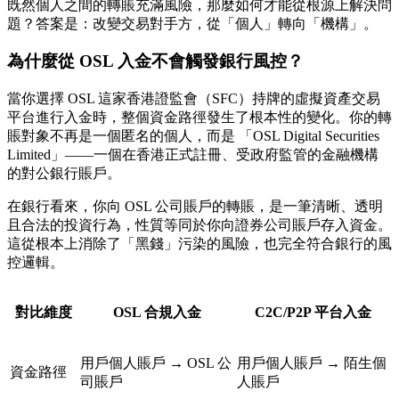
既然個人之間的轉賬充滿風險，那麼如何才能從根源上解決問
題？答案是：
改變交易對手方，從「個人」轉向「機構」。
為什麼從 OSL 入金不會觸發銀行風控？
當你選擇 OSL 這家香港證監會（SFC）持牌的虛擬資產交易
平台進行入金時，整個資金路徑發生了根本性的變化。你的轉
賬對象不再是一個匿名的個人，而是
「OSL Digital Securities
Limited」
——一個在香港正式註冊、受政府監管的金融機構
的對公銀行賬戶。
在銀行看來，你向 OSL 公司賬戶的轉賬，是一筆清晰、透明
且合法的投資行為，性質等同於你向證券公司賬戶存入資金。
這從根本上消除了「黑錢」污染的風險，也完全符合銀行的風
控邏輯。
對比維度
OSL 合規入金
C2C/P2P 平台入金
用戶個人賬戶 → OSL 公
用戶個人賬戶 → 陌生個
資金路徑
司賬戶
人賬戶