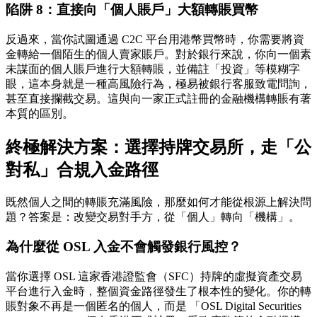
陷阱 8：直接向「個人賬戶」大額轉賬買幣
反過來，當你試圖通過 C2C 平台用港幣買幣時，你需要將資
金轉給一個陌生的個人賣家賬戶。對於銀行來說，你向一個素
未謀面的個人賬戶進行大額轉賬，並備註「投資」等模糊字
眼，這本身就是一種高風險行為，極易被銀行客服致電問詢，
甚至直接攔截交易。這與向一家正式註冊的金融機構轉賬有著
本質的區別。
終極解決方案：選擇持牌交易所，走「公
對私」合規入金路徑
既然個人之間的轉賬充滿風險，那麼如何才能從根源上解決問
題？答案是：
改變交易對手方，從「個人」轉向「機構」。
為什麼從 OSL 入金不會觸發銀行風控？
當你選擇 OSL 這家香港證監會（SFC）持牌的虛擬資產交易
平台進行入金時，整個資金路徑發生了根本性的變化。你的轉
賬對象不再是一個匿名的個人，而是
「OSL Digital Securities