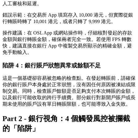
人工審核和延遲。
錯誤示範
：在交易所 App 填寫存入 10,000 港元，但實際從銀
行轉賬時轉了 10,001 港元，或者只轉了 9,999 港元。
操作建議
：在 OSL App 或網站操作時，仔細核對發起的存款
金額與銀行轉賬金額，確保兩者完全一致。若使用 FPS 轉數
快，建議直接在銀行 App 中複製交易所顯示的精確金額，避
免手動輸入。
陷阱 4：銀行賬戶狀態異常或餘額不足
這是一個基礎卻容易被忽略的檢查點。在發起轉賬前，請確保
你的銀行賬戶本身處於正常狀態，沒有因任何原因被凍結或限
制交易。同時，檢查賬戶餘額是否足夠支付本次轉賬的金額，
以及銀行可能收取的跨行手續費。部分銀行對新開戶賬戶或長
期未使用的賬戶設有單日轉賬限額，也可能導致入金失敗。
Part 2 - 銀行視角：4 個觸發風控被攔截
的「陷阱」