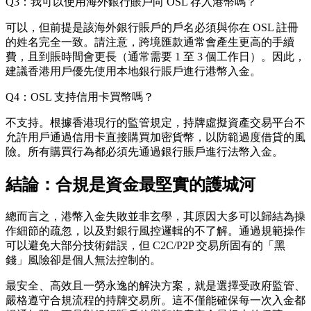
Q3：我可以使用海外銀行賬戶向 OSL 存入港幣嗎？
可以，但前提是該海外銀行賬戶的戶名必須與你在 OSL 註冊
的姓名完全一致。請注意，跨境匯款通常會產生更高的手續
費，且到賬時間會更長（通常需要 1 至 3 個工作日）。因此，
建議香港用戶優先使用本地銀行賬戶進行港幣入金。
Q4：OSL 支持信用卡買幣嗎？
不支持。根據香港現行的監管規定，持牌虛擬資產交易平台不
允許用戶通過信用卡直接購買加密貨幣，以防範過度借貸的風
險。所有購買行為都必須先通過銀行賬戶進行法幣入金。
結論：合規是資金最堅實的護城河
總而言之，港幣入金失敗並非玄學，其原因大多可以歸結為操
作細節的疏忽，以及對銀行風控邏輯的不了解。通過規範操作
可以避免大部分技術錯誤，但 C2C/P2P 交易所固有的「黑
錢」風險卻是個人無法控制的。
最安全、高效且一勞永逸的解決方案，就是選擇受政府監管、
嚴格遵守合規流程的持牌交易所。這不僅能確保每一次入金都