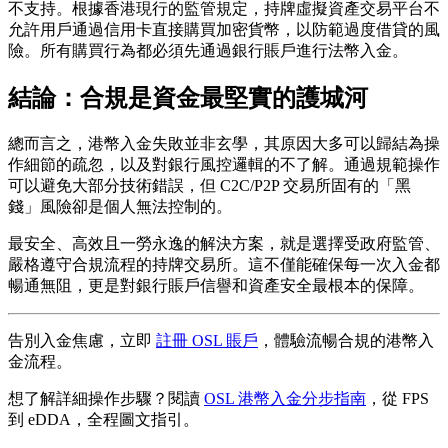
不支持。根據香港現行的監管規定，持牌虛擬資產交易平台不
允許用戶通過信用卡直接購買加密貨幣，以防範過度借貸的風
險。所有購買行為都必須先通過銀行賬戶進行法幣入金。
結論：合規是資金最堅實的護城河
總而言之，港幣入金失敗並非玄學，其原因大多可以歸結為操
作細節的疏忽，以及對銀行風控邏輯的不了解。通過規範操作
可以避免大部分技術錯誤，但 C2C/P2P 交易所固有的「黑
錢」風險卻是個人無法控制的。
最安全、高效且一勞永逸的解決方案，就是選擇受政府監管、
嚴格遵守合規流程的持牌交易所。這不僅能確保每一次入金都
暢通無阻，更是對銀行賬戶信譽和資產安全最根本的保障。
告別入金焦慮，立即
註冊 OSL 賬戶
，體驗流暢合規的港幣入
金流程。
想了解詳細操作步驟？閱讀
OSL 港幣入金分步指南
，從 FPS
到 eDDA，全程圖文指引。