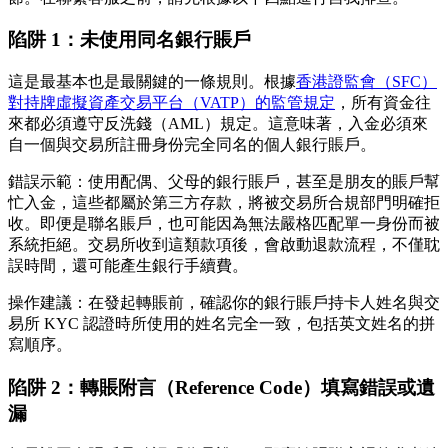
陷阱 1：未使用同名銀行賬戶
這是最基本也是最關鍵的一條規則。根據
香港證監會（SFC）
對持牌虛擬資產交易平台（VATP）的監管規定
，所有資金往
來都必須遵守反洗錢（AML）規定。這意味著，入金必須來
自一個與交易所註冊身份
完全同名
的個人銀行賬戶。
錯誤示範
：使用配偶、父母的銀行賬戶，甚至是朋友的賬戶幫
忙入金，這些都屬於第三方存款，將被交易所合規部門明確拒
收。即便是聯名賬戶，也可能因為無法嚴格匹配單一身份而被
系統拒絕。交易所收到這類款項後，會啟動退款流程，不僅耽
誤時間，還可能產生銀行手續費。
操作建議
：在發起轉賬前，確認你的銀行賬戶持卡人姓名與交
易所 KYC 認證時所使用的姓名完全一致，包括英文姓名的拼
寫順序。
陷阱 2：轉賬附言（Reference Code）填寫錯誤或遺
漏