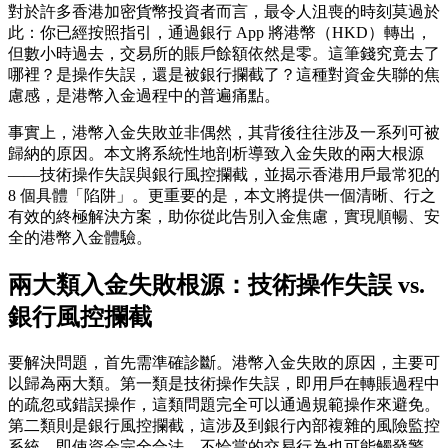
對於許多香港加密貨幣投資者而言，最令人沮喪的時刻莫過於
此：你已經按照指引，通過銀行 App 將港幣（HKD）轉出，
但數小時過去，交易所的賬戶餘額依然是零。這筆錢究竟去了
哪裡？是操作失誤，還是被銀行攔截了？這種對資金失聯的焦
慮感，是港幣入金過程中的普遍痛點。
事實上，港幣入金失敗並非偶然，其背後往往涉及一系列可被
歸納的原因。本文將系統性地剖析導致入金失敗的兩大根源
——
技術操作失誤
與
銀行風控攔截
，並揭示香港用戶最常犯的
8 個具體「陷阱」。更重要的是，本文將提供一個清晰、行之
有效的終極解決方案，助你從此告別入金焦慮，實現順暢、安
全的港幣入金體驗。
兩大類入金失敗根源：技術操作失誤 vs.
銀行風控攔截
要解決問題，首先需準確診斷。港幣入金失敗的原因，主要可
以歸為兩大類。第一類是
技術操作失誤
，即用戶在轉賬過程中
的疏忽或錯誤操作，這類問題完全可以通過規範操作來避免。
第二類則是
銀行風控攔截
，這涉及到銀行內部複雜的風險監控
系統，即使資金完全合法，不恰當的交易行為也可能觸發警