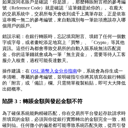
如果說同名賬戶是確認「你是誰」，那麼轉賬附言裡的
參考編
號
（Reference Code）就是確認「這筆錢是給你的」。在龐大
的交易系統中，交易所每天會收到成千上萬筆存款，正是依靠
這串獨一無二的參考編號，來自動識別每一筆款項應該存入哪
個用戶的賬戶。
錯誤示範
：在銀行轉賬時，忘記填寫附言、填錯了任何一個數
字或字母，或者畫蛇添足地寫上「買幣」、「Crypto」等其他
資訊。這些行為都會導致交易所的自動入賬系統無法匹配資
金，你的這筆錢就會成為一筆「無主資金」，需要等待人工客
服介入核查，過程可能長達數天。
操作建議
：在
OSL 港幣入金分步指南
中，系統會為你生成一
串清晰、專屬的參考編號，並明確指引你將其填寫在銀行轉賬
的「附言」或「備註」欄。只需簡單複製粘貼，即可大大降低
出錯概率。
陷阱 3：轉賬金額與發起金額不符
為了確保系統能夠精確匹配，你在交易所平台發起存款請求時
所填寫的金額，必須與你從銀行實際轉出的金額
完全一致，精
確到仙
。任何微小的偏差都可能導致系統匹配失敗，從而引發