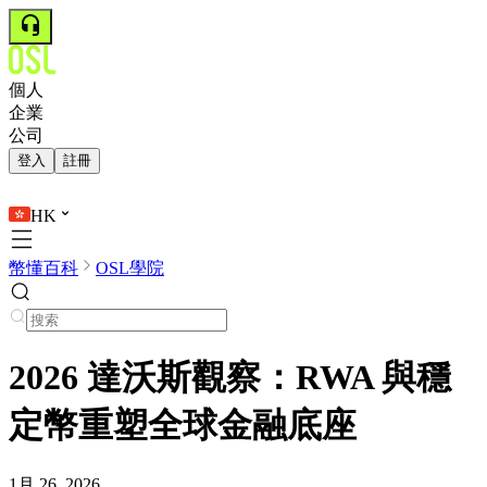
個人
企業
公司
登入
註冊
HK
幣懂百科
OSL學院
2026 達沃斯觀察：RWA 與穩
定幣重塑全球金融底座
1月 26, 2026