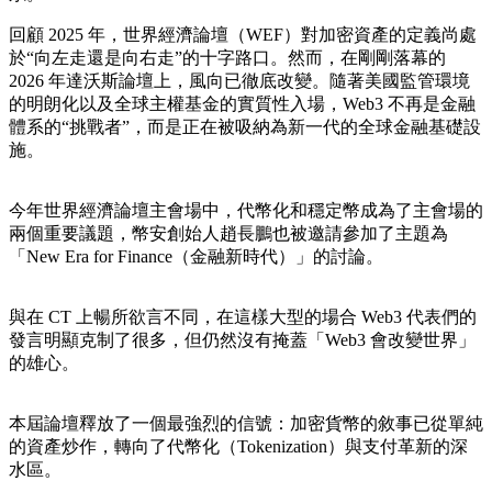
回顧 2025 年，世界經濟論壇（WEF）對加密資產的定義尚處
於“向左走還是向右走”的十字路口。然而，在剛剛落幕的
2026 年達沃斯論壇上，風向已徹底改變。隨著美國監管環境
的明朗化以及全球主權基金的實質性入場，Web3 不再是金融
體系的“挑戰者”，而是正在被吸納為新一代的全球金融基礎設
施。
今年世界經濟論壇主會場中，代幣化和穩定幣成為了主會場的
兩個重要議題，幣安創始人趙長鵬也被邀請參加了主題為
「New Era for Finance（金融新時代）」的討論。
與在 CT 上暢所欲言不同，在這樣大型的場合 Web3 代表們的
發言明顯克制了很多，但仍然沒有掩蓋「Web3 會改變世界」
的雄心。
本屆論壇釋放了一個最強烈的信號：加密貨幣的敘事已從單純
的資產炒作，轉向了代幣化（Tokenization）與支付革新的深
水區。