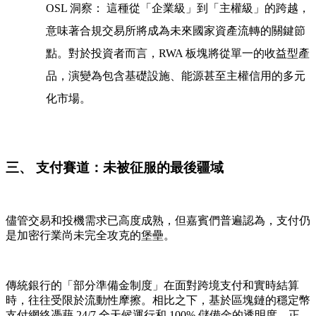
OSL 洞察：
這種從「企業級」到「主權級」的跨越，
意味著合規交易所將成為未來國家資產流轉的關鍵節
點。對於投資者而言，RWA 板塊將從單一的收益型產
品，演變為包含基礎設施、能源甚至主權信用的多元
化市場。
三、 支付賽道：未被征服的最後疆域
儘管交易和投機需求已高度成熟，但嘉賓們普遍認為，支付仍
是加密行業尚未完全攻克的堡壘。
傳統銀行的「部分準備金制度」在面對跨境支付和實時結算
時，往往受限於流動性摩擦。相比之下，基於區塊鏈的
穩定幣
支付網絡
憑藉 24/7 全天候運行和 100% 儲備金的透明度，正