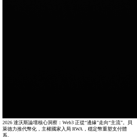
2026 達沃斯論壇核心洞察：Web3 正從“邊緣”走向“主流”。貝
萊德力推代幣化，主權國家入局 RWA，穩定幣重塑支付體
系。