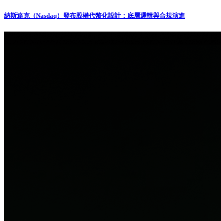
納斯達克（Nasdaq）發布股權代幣化設計：底層邏輯與合規演進