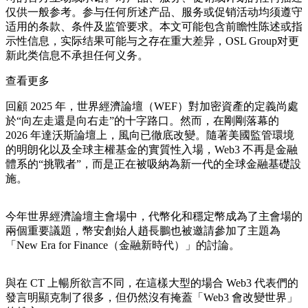
仅供一般参考。参与任何所述产品、服务或促销活动均须遵守
适用的条款、条件及监管要求。本文可能包含前瞻性陈述或指
示性信息，实际结果可能与之存在重大差异，OSL Group对更
新此类信息不承担任何义务。
查看更多
回顧 2025 年，世界經濟論壇（WEF）對加密資產的定義尚處
於“向左走還是向右走”的十字路口。然而，在剛剛落幕的
2026 年達沃斯論壇上，風向已徹底改變。隨著美國監管環境
的明朗化以及全球主權基金的實質性入場，Web3 不再是金融
體系的“挑戰者”，而是正在被吸納為新一代的全球金融基礎設
施。
今年世界經濟論壇主會場中，代幣化和穩定幣成為了主會場的
兩個重要議題，幣安創始人趙長鵬也被邀請參加了主題為
「New Era for Finance（金融新時代）」的討論。
與在 CT 上暢所欲言不同，在這樣大型的場合 Web3 代表們的
發言明顯克制了很多，但仍然沒有掩蓋「Web3 會改變世界」