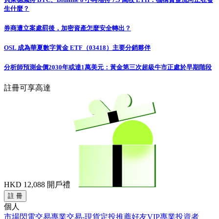
生什麼？
券商遭立案處罰後，加密資產怎麼安全轉出？
OSL 成為華夏數字黃金 ETF（03418）主要分銷夥伴
分析師預測金價2030年或達1萬美元：黃金第三次超級牛市正處於早期階段
註冊可享高達
HKD 12,088
開戶禮
註 冊
個人
市場
閃電交易
專業交易-現貨
定投
推薦好友
VIP
專業投資者