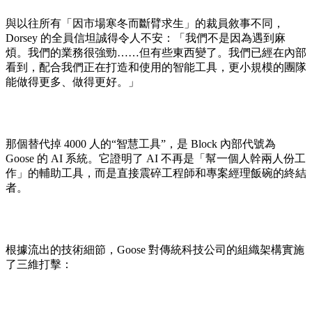
與以往所有「因市場寒冬而斷臂求生」的裁員敘事不同，
Dorsey 的全員信坦誠得令人不安：「我們不是因為遇到麻
煩。我們的業務很強勁……但有些東西變了。我們已經在內部
看到，配合我們正在打造和使用的智能工具，更小規模的團隊
能做得更多、做得更好。」
那個替代掉 4000 人的“智慧工具”，是 Block 內部代號為
Goose 的 AI 系統。它證明了 AI 不再是「幫一個人幹兩人份工
作」的輔助工具，而是直接震碎工程師和專案經理飯碗的終結
者。
根據流出的技術細節，Goose 對傳統科技公司的組織架構實施
了三維打擊：