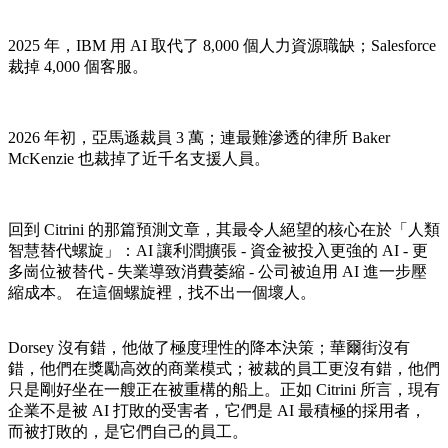
2025 年，IBM 用 AI 取代了 8,000 個人力資源職缺；Salesforce
裁掉 4,000 個客服。
2026 年初，亞馬遜裁員 3 萬；連最難滲透的律所 Baker
McKenzie 也裁掉了近千名支援人員。
回到 Citrini 的那篇預測文章，其最令人絕望的核心在於「人類
智慧替代螺旋」：AI 讓利潤擴張 - 資金被投入更強的 AI - 更
多崗位被替代 - 失業導致消費萎縮 - 公司被迫用 AI 進一步壓
縮成本。 在這個螺旋裡，找不出一個壞人。
Dorsey 沒有錯，他做了極度理性的降本決策；華爾街沒有
錯，他們在獎勵高效的商業模式；被裁的員工更沒有錯，他們
只是剛好坐在一艘正在被重構的船上。正如 Citrini 所言，現有
企業不是被 AI 打敗的受害者，它們是 AI 最積極的採用者，
而被打敗的，是它們自己的員工。