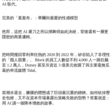
AI 取代。
完美的「遮羞布」：華爾街最愛的性感模型
然而，這把 AI 屠刀之所以揮舞得如此決絕，背後還有一層更
隱密的商業邏輯。
把時間撥回零利率狂熱的 2020 到 2022 年，矽谷陷入了非理性
的「囤人競賽」。 Block 的員工人數從不到 4,000 人一路狂飆
至 1.2 萬人，Dorsey 甚至斥資近 3 億美元收購了與主業毫無瓜
葛的串流媒體 Tidal。
當潮水退去，臃腫的體態成了巨頭最沉重的鐐銬。如何砍掉歷
史包袱，又不在資本市場暴露出策略失敗的頹勢？答案就是：
用 AI 講一個降本增效的故事。