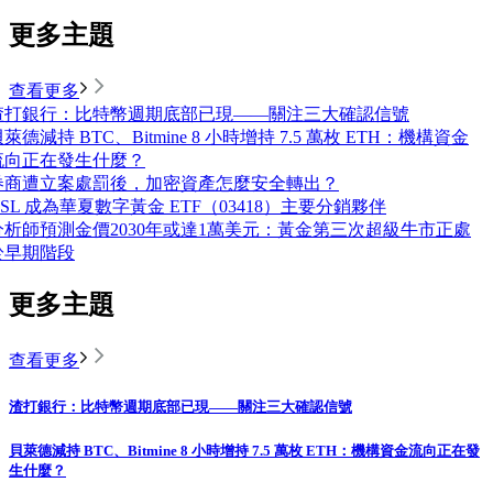
更多主題
查看更多
渣打銀行：比特幣週期底部已現——關注三大確認信號
萊德減持 BTC、Bitmine 8 小時增持 7.5 萬枚 ETH：機構資金
流向正在發生什麼？
券商遭立案處罰後，加密資產怎麼安全轉出？
OSL 成為華夏數字黃金 ETF（03418）主要分銷夥伴
分析師預測金價2030年或達1萬美元：黃金第三次超級牛市正處
於早期階段
更多主題
查看更多
渣打銀行：比特幣週期底部已現——關注三大確認信號
貝萊德減持 BTC、Bitmine 8 小時增持 7.5 萬枚 ETH：機構資金流向正在發
生什麼？