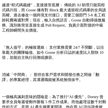
越過“程式碼裁縫”，直接接管底層： 傳統的 AI 助理只能寫程
式碼片段，而 Goose 擁有對 Block 龐大遺留程式碼庫的全局讀
寫權。過去修改一個跨境支付接口，需要三個部門 5-8 名工程
師耗費兩週對齊；現在，輸入自然語言，Goose 自動掃描微服
務、識別衝突並直接生成 Pull Request。負責介面對接的中級
工程師瞬間失去價值。
「無人值守」的極致運維： 支付業務需要 24/7 不間斷，以往
靠龐大的團隊輪值。如今 Goose 分析日誌的速度比人類快 10
倍，並能自主執行回溯或擴容。
消滅「中間商」： 那些在客戶需求和開發任務之間做「翻
譯」的專案經理，其溝通職能被系統無情抹平。
一個極具諷刺意味的隱喻是：為了推行“AI 優先”，Dorsey 曾
要求全員每週發郵件匯報 5 件工作成果。而他處理這數千封郵
件的方式，是用 AI 產生摘要來閱讀。他在用 AI 評估誰會被