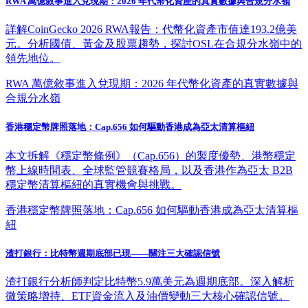
RWA 萬億敘事進入兌現期：2026 年代幣化資產的真實數據與合規分水嶺
詳解CoinGecko 2026 RWA報告：代幣化資產市值達193.2億美
元。分析國債、黃金及股票趨勢，探討OSL在合規分水嶺中的
領先地位。
RWA 萬億敘事進入兌現期：2026 年代幣化資產的真實數據與
合規分水嶺
香港穩定幣牌照落地：Cap.656 如何驅動香港成為亞太清算樞紐
本文拆解《穩定幣條例》（Cap.656）的製度優勢、港幣穩定
幣上線時間表、全球監管競賽格局，以及香港作為亞太 B2B
穩定幣清算樞紐的真實機會與挑戰。
香港穩定幣牌照落地：Cap.656 如何驅動香港成為亞太清算樞
紐
渣打銀行：比特幣週期底部已現——關注三大確認信號
渣打銀行分析師判定比特幣5.9萬美元為週期底部。深入解析
微策略增持、ETF資金流入及油價變動三大核心確認信號。