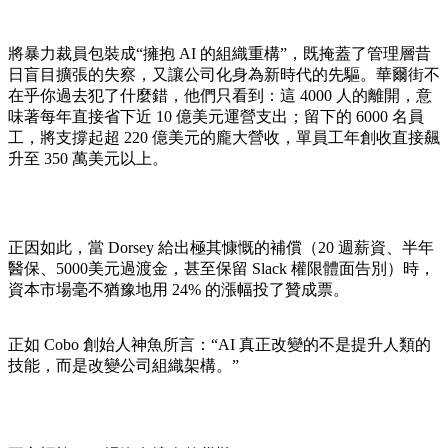
將暴力裁員包裝成“擁抱 AI 的組織重構”，既掩蓋了管理層昔
日盲目擴張的失察，又讓公司化身為新時代的先驅。華爾街不
在乎你過去犯了什麼錯，他們只看到：這 4000 人的離開，意
味著每年直接省下近 10 億美元運營支出；留下的 6000 名員
工，將支撐起超 220 億美元的龐大營收，單員工年創收直接飆
升至 350 萬美元以上。
正因如此，當 Dorsey 給出極其慷慨的補償（20 週薪資、半年
醫保、5000美元過渡金，甚至保留 Slack 權限體面告別）時，
資本市場毫不猶豫地用 24% 的漲幅投了贊成票。
正如 Cobo 創始人神魚所言：“AI 真正改變的不是提升人類的
技能，而是改變公司組織架構。”