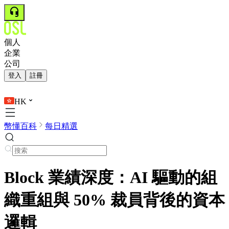
個人
企業
公司
登入
註冊
HK
幣懂百科
每日精選
Block 業績深度：AI 驅動的組
織重組與 50% 裁員背後的資本
邏輯