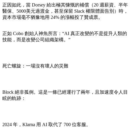
正因如此，當 Dorsey 給出極其慷慨的補償（20 週薪資、半年
醫保、5000美元過渡金，甚至保留 Slack 權限體面告別）時，
資本市場毫不猶豫地用 24% 的漲幅投了贊成票。
正如 Cobo 創始人神魚所言：“AI 真正改變的不是提升人類的
技能，而是改變公司組織架構。”
死亡螺旋：一場沒有壞人的災難
Block 絕非孤例。這是一條已經運行了兩年，且加速度令人目
眩的軌跡：
2024 年，Klarna 用 AI 取代了 700 位客服。