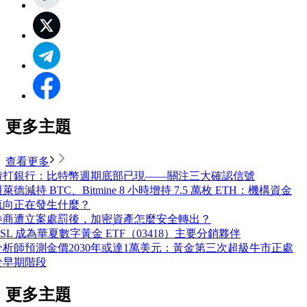
更多主題
查看更多
渣打銀行：比特幣週期底部已現——關注三大確認信號
萊德減持 BTC、Bitmine 8 小時增持 7.5 萬枚 ETH：機構資金
流向正在發生什麼？
券商遭立案處罰後，加密資產怎麼安全轉出？
OSL 成為華夏數字黃金 ETF（03418）主要分銷夥伴
分析師預測金價2030年或達1萬美元：黃金第三次超級牛市正處
於早期階段
更多主題