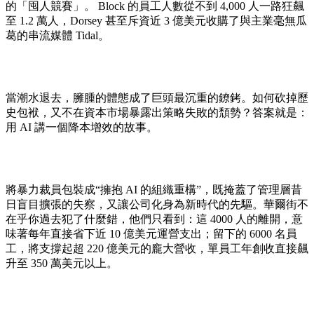
的「囤人競賽」。 Block 的員工人數從不到 4,000 人一路狂飆
至 1.2 萬人，Dorsey 甚至斥資近 3 億美元收購了與主業毫無瓜
葛的串流媒體 Tidal。
當潮水退去，臃腫的體態成了巨頭最沉重的鐐銬。如何砍掉歷
史包袱，又不在資本市場暴露出策略失敗的頹勢？答案就是：
用 AI 講一個降本增效的故事。
將暴力裁員包裝成“擁抱 AI 的組織重構”，既掩蓋了管理層昔
日盲目擴張的失察，又讓公司化身為新時代的先驅。華爾街不
在乎你過去犯了什麼錯，他們只看到：這 4000 人的離開，意
味著每年直接省下近 10 億美元運營支出；留下的 6000 名員
工，將支撐起超 220 億美元的龐大營收，單員工年創收直接飆
升至 350 萬美元以上。