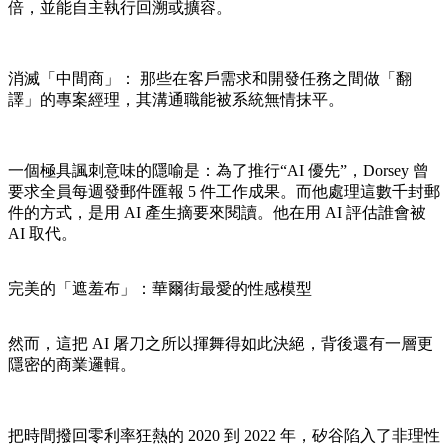
倍，並能自主執行回溯或擴容。
消滅「中間商」： 那些在客戶需求和開發任務之間做「翻
譯」的專案經理，其溝通職能被系統無情抹平。
一個極具諷刺意味的隱喻是：為了推行“AI 優先”，Dorsey 曾
要求全員每週發郵件匯報 5 件工作成果。而他處理這數千封郵
件的方式，是用 AI 產生摘要來閱讀。他在用 AI 評估誰會被
AI 取代。
完美的「遮羞布」：華爾街最愛的性感模型
然而，這把 AI 屠刀之所以揮舞得如此決絕，背後還有一層更
隱密的商業邏輯。
把時間撥回零利率狂熱的 2020 到 2022 年，矽谷陷入了非理性