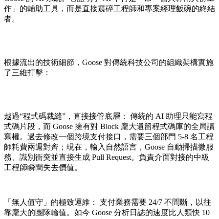
作」的輔助工具，而是直接震碎工程師和專案經理飯碗的終結
者。
根據流出的技術細節，Goose 對傳統科技公司的組織架構實施
了三維打擊：
越過“程式碼裁縫”，直接接管底層： 傳統的 AI 助理只能寫程
式碼片段，而 Goose 擁有對 Block 龐大遺留程式碼庫的全局讀
寫權。過去修改一個跨境支付接口，需要三個部門 5-8 名工程
師耗費兩週對齊；現在，輸入自然語言，Goose 自動掃描微服
務、識別衝突並直接生成 Pull Request。負責介面對接的中級
工程師瞬間失去價值。
「無人值守」的極致運維： 支付業務需要 24/7 不間斷，以往
靠龐大的團隊輪值。如今 Goose 分析日誌的速度比人類快 10