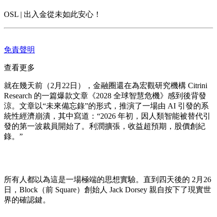
OSL | 出入金從未如此安心！
免責聲明
查看更多
就在幾天前（2月22日），金融圈還在為宏觀研究機構 Citrini
Research 的一篇爆款文章《2028 全球智慧危機》感到後背發
涼。文章以“未來備忘錄”的形式，推演了一場由 AI 引發的系
統性經濟崩潰，其中寫道：“2026 年初，因人類智能被替代引
發的第一波裁員開始了。利潤擴張，收益超預期，股價創紀
錄。”
所有人都以為這是一場極端的思想實驗。直到四天後的 2月26
日，Block（前 Square）創始人 Jack Dorsey 親自按下了現實世
界的確認鍵。