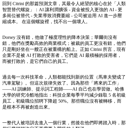
回到 Citrini 的那篇預測文章，其最令人絕望的核心在於「人類
智慧替代螺旋」：AI 讓利潤擴張 - 資金被投入更強的 AI - 更
多崗位被替代 - 失業導致消費萎縮 - 公司被迫用 AI 進一步壓
縮成本。 在這個螺旋裡，找不出一個壞人。
Dorsey 沒有錯，他做了極度理性的降本決策；華爾街沒有
錯，他們在獎勵高效的商業模式；被裁的員工更沒有錯，他們
只是剛好坐在一艘正在被重構的船上。正如 Citrini 所言，現有
企業不是被 AI 打敗的受害者，它們是 AI 最積極的採用者，
而被打敗的，是它們自己的員工。
過去每一次科技革命，人類都能找到新的位置（馬車夫變成了
汽車駕駛）。但這次規律失效了。因為那些「將來的工作」
——AI 訓練師、提示詞工程師——AI 自己也在學習做。哈佛
大學的研究冷酷地指出：科技企業每季平均減少錄取 5 名初級
員工，初級職位招聘下降超 50%。那些職位沒有被轉移，而
是根本不再被創造出來。
一整代人被培訓去進入一個行業，然後在他們即將踏入時，那