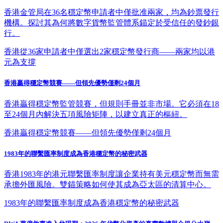
香港金管局在36名穩定幣申請者中僅批准兩家，均為鈔票發行
機構。探討其為何將數字貨幣監管體系錨定於受信任的發鈔銀
行。
香港從36家申請者中僅選出2家穩定幣發行商——兩家均以港
元為支撐
香港贏得穩定幣競賽——但領先優勢僅剩24個月
香港贏得穩定幣監管競賽，但規則手冊並非市場。它必須在18
至24個月內解決五項風險矩陣，以建立真正的樞紐。
香港贏得穩定幣競賽——但領先優勢僅剩24個月
1983年的聯繫匯率制度成為香港穩定幣的秘密武器
香港1983年的港元聯繫匯率制度讓企業持有美元穩定幣而無需
承擔外匯風險。雙錨策略如何使其成為亞太區的清算中心。
1983年的聯繫匯率制度成為香港穩定幣的秘密武器