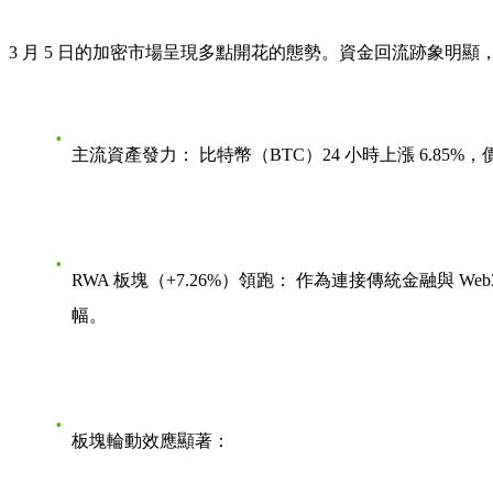
3 月 5 日的加密市場呈現多點開花的態勢。資金回流跡象明
主流資產發力：
比特幣（BTC）24 小時上漲 6.85%
RWA 板塊（+7.26%）領跑：
作為連接傳統金融與 We
幅。
板塊輪動效應顯著：