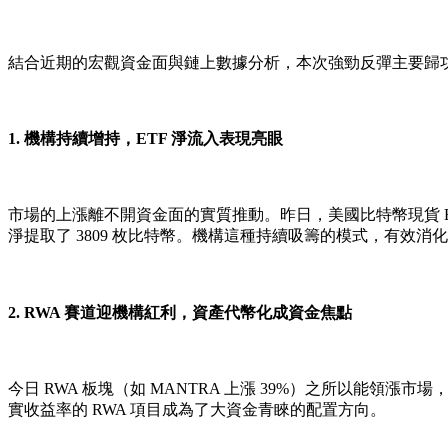
結合近期的宏觀資金面與鏈上數據分析，本次強勁反彈主要歸
1. 機構持續增持，ETF 淨流入表現亮眼
市場的上漲離不開資金面的實質推動。昨日，美國比特幣現貨 E
淨提取了 3809 枚比特幣。機構這種持續吸籌的模式，有效消化了
2. RWA 賽道迎機構紅利，資產代幣化成資金焦點
今日 RWA 板塊（如 MANTRA 上漲 39%）之所以能領漲
實收益率的 RWA 項目成為了大資金青睞的配置方向。