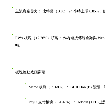
主流資產發力：
比特幣（BTC）24 小時上漲 6.85%
RWA 板塊（+7.26%）領跑：
作為連接傳統金融與 We
幅。
板塊輪動效應顯著：
Meme 板塊（+5.68%）：
BUILDon (B) 領漲
PayFi 支付板塊（+4.92%）：
Telcoin (TEL) 