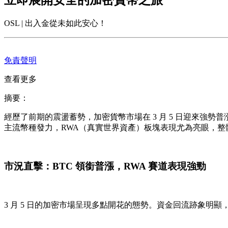
OSL | 出入金從未如此安心！
免責聲明
查看更多
摘要：
經歷了前期的震盪蓄勢，加密貨幣市場在 3 月 5 日迎來強勢普漲行
主流幣種發力，RWA（真實世界資產）板塊表現尤為亮眼，整
市況直擊：BTC 領銜普漲，RWA 賽道表現強勁
3 月 5 日的加密市場呈現多點開花的態勢。資金回流跡象明