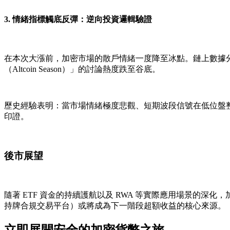
3. 情緒指標觸底反彈：逆向投資邏輯驗證
在本次大漲前，加密市場的散戶情緒一度降至冰點。鏈上數據分析師 
（Altcoin Season）」的討論熱度跌至谷底。
歷史經驗表明：當市場情緒極度悲觀、短期波段信號在低位盤整已久
印證。
後市展望
隨著 ETF 資金的持續護航以及 RWA 等實際應用場景的深
持牌合規交易平台）或將成為下一階段超額收益的核心來源。
立即展開安全的加密貨幣之旅