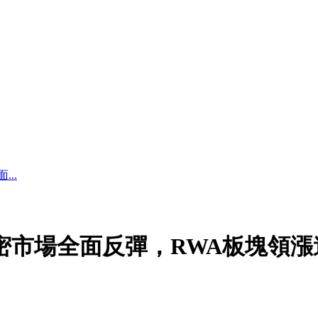
..
加密市場全面反彈，RWA板塊領漲