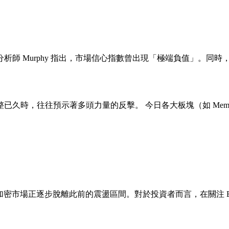
Murphy 指出，市場信心指數曾出現「極端負值」。同時，分析
時，往往預示著多頭力量的反擊。 今日各大板塊（如 Meme、
化，加密市場正逐步脫離此前的震盪區間。對於投資者而言，在關注 B