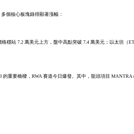
顯，多個核心板塊錄得顯著漲幅：
，價格穩站 7.2 萬美元上方，盤中高點突破 7.4 萬美元；以太坊（E
b3 的重要橋樑，RWA 賽道今日爆發。其中，龍頭項目
MANTRA 