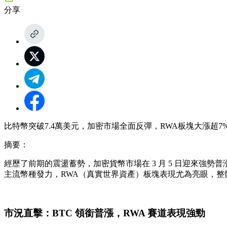
分享
比特幣突破7.4萬美元，加密市場全面反彈，RWA板塊大漲超
摘要：
經歷了前期的震盪蓄勢，加密貨幣市場在 3 月 5 日迎來強勢普漲行
主流幣種發力，RWA（真實世界資產）板塊表現尤為亮眼，整
市況直擊：BTC 領銜普漲，RWA 賽道表現強勁