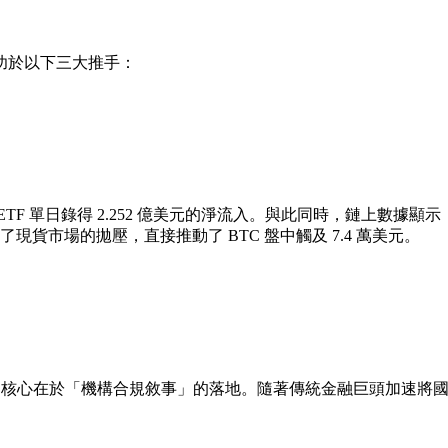
功於以下三大推手：
TF 單日錄得
2.252 億美元的淨流入
。與此同時，鏈上數據顯示，資管
現貨市場的拋壓，直接推動了 BTC 盤中觸及 7.4 萬美元。
市場，核心在於「機構合規敘事」的落地。隨著傳統金融巨頭加速將國債、