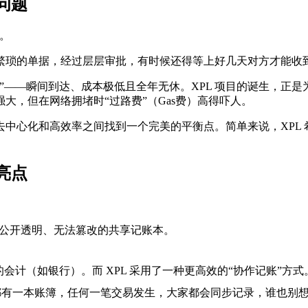
问题
。
繁琐的单据，经过层层审批，有时候还得等上好几天对方才能收
”——瞬间到达、成本极低且全年无休。XPL 项目的诞生，正
大，但在网络拥堵时“过路费”（Gas费）高得吓人。
去中心化
和
高效率
之间找到一个完美的平衡点。简单来说，XPL
亮点
公开透明、无法篡改的共享记账本
。
的会计（如银行）。而 XPL 采用了一种更高效的“协作记账”
都有一本账簿，任何一笔交易发生，大家都会同步记录，谁也别