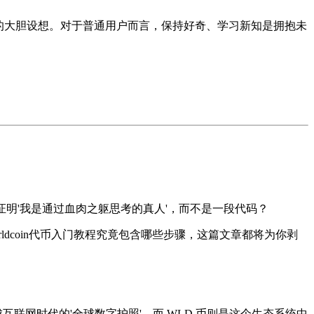
分配模式的大胆设想。对于普通用户而言，保持好奇、学习新知是拥抱未
明'我是通过血肉之躯思考的真人'，而不是一段代码？
ldcoin代币入门教程
究竟包含哪些步骤，这篇文章都将为你剥
成互联网时代的'全球数字护照'，而 WLD 币则是这个生态系统中