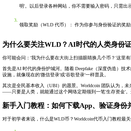
明'。以后登录各种网站，你不需要输入密码，只需出示 W
领取奖励（WLD 代币）
： 作为你参与身份验证的奖
为什么要关注WLD？AI时代的人类身份
你可能会问：'我为什么要在大街上扫描眼睛换几个币？'这里
首先是
AI 时代的身份护城河
。随着 Deepfake（深度伪造）
设施，就像现在的'微信登录'或'谷歌登录'一样普及。
其次是
全民基本收入（UBI）的愿景
。Worldcoin 团队
——只要是人类，就能通过这个网络定期领到一笔'生存资金'
新手入门教程：如何下载App、验证身份
对于初学者来说，
什么是WLD币？Worldcoin代币入门教程
最关