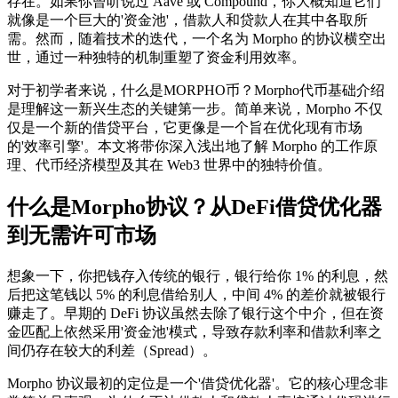
存在。如果你曾听说过 Aave 或 Compound，你大概知道它们
就像是一个巨大的'资金池'，借款人和贷款人在其中各取所
需。然而，随着技术的迭代，一个名为 Morpho 的协议横空出
世，通过一种独特的机制重塑了资金利用效率。
对于初学者来说，
什么是MORPHO币？Morpho代币基础介绍
是理解这一新兴生态的关键第一步。简单来说，Morpho 不仅
仅是一个新的借贷平台，它更像是一个旨在优化现有市场
的'效率引擎'。本文将带你深入浅出地了解 Morpho 的工作原
理、代币经济模型及其在 Web3 世界中的独特价值。
什么是Morpho协议？从DeFi借贷优化器
到无需许可市场
想象一下，你把钱存入传统的银行，银行给你 1% 的利息，然
后把这笔钱以 5% 的利息借给别人，中间 4% 的差价就被银行
赚走了。早期的 DeFi 协议虽然去除了银行这个中介，但在资
金匹配上依然采用'资金池'模式，导致存款利率和借款利率之
间仍存在较大的利差（Spread）。
Morpho 协议最初的定位是一个'借贷优化器'。它的核心理念非