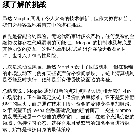
须了解的挑战
虽然 Morpho 展现了令人兴奋的技术创新，但作为教育科普，
我们必须客观地看待其中的潜在挑战。
首先是
智能合约风险
。无论代码审计多么严格，任何复杂的金
融协议都存在代码漏洞的可能性。Morpho 的机制涉及与底层
其他协议的交互，这种'乐高积木'式的组合在放大收益的同
时，也引入了组合性风险。
其次是
流动性风险
。虽然 Morpho 设计了回退机制，但在极端
的市场波动下（例如某些资产价格瞬间暴跌），链上清算机制
是否能及时执行，始终是所有借贷协议面临的考验。
总结来说，Morpho 通过创新的点对点匹配机制和无需许可的
市场架构，正在重新定义链上借贷的效率标准。它不是要推翻
现有的巨头，而是通过技术手段让资金的流转变得更加顺滑。
对于渴望了解 Web3 金融基础设施的读者而言，关注 Morpho
的发展无疑是一个极佳的观察窗口。当然，在这个充满变数的
领域，保持学习心态、选择合规且受监管的知名平台进行探
索，始终是保护自身的最佳策略。