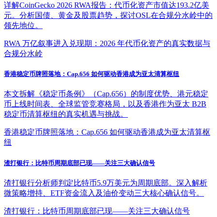
详解CoinGecko 2026 RWA报告：代币化资产市值达193.2亿美
元。分析国债、黄金及股票趋势，探讨OSL在合规分水岭中的
领先地位。
RWA 万亿叙事进入兑现期：2026 年代币化资产的真实数据与
合规分水岭
香港稳定币牌照落地：Cap.656 如何驱动香港成为亚太清算枢纽
本文拆解《稳定币条例》（Cap.656）的制度优势、港元稳定
币上线时间表、全球监管竞赛格局，以及香港作为亚太 B2B
稳定币清算枢纽的真实机遇与挑战。
香港稳定币牌照落地：Cap.656 如何驱动香港成为亚太清算枢
纽
渣打银行：比特币周期底部已现——关注三大确认信号
渣打银行分析师判定比特币5.9万美元为周期底部。深入解析
微策略增持、ETF资金流入及油价变动三大核心确认信号。
渣打银行：比特币周期底部已现——关注三大确认信号